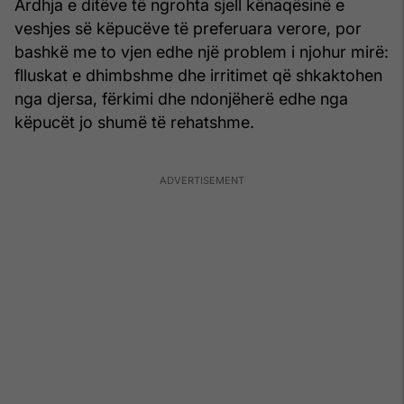
Ardhja e ditëve të ngrohta sjell kënaqësinë e
veshjes së këpucëve të preferuara verore, por
bashkë me to vjen edhe një problem i njohur mirë:
flluskat e dhimbshme dhe irritimet që shkaktohen
nga djersa, fërkimi dhe ndonjëherë edhe nga
këpucët jo shumë të rehatshme.