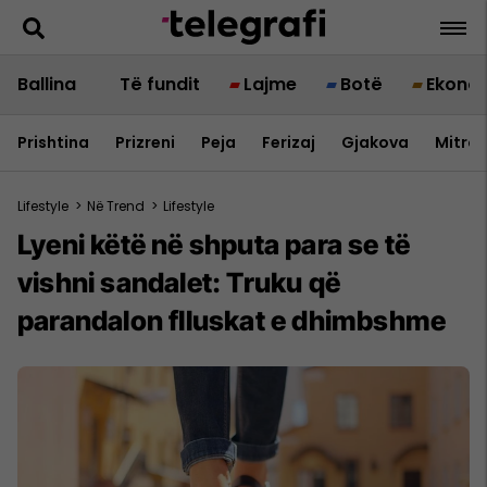
Ballina
Të fundit
Lajme
Botë
Ekono
Prishtina
Prizreni
Peja
Ferizaj
Gjakova
Mitrov
Lifestyle
>
Në Trend
>
Lifestyle
Lyeni këtë në shputa para se të
vishni sandalet: Truku që
parandalon flluskat e dhimbshme