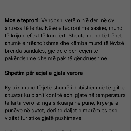
Mos e teproni:
Vendosni vetëm një deri në dy
shtresa të lehta. Nëse e teproni me sasinë, mund
të krijoni efekt të kundërt. Shputa mund të bëhet
shumë e rrëshqitshme dhe këmba mund të lëvizë
brenda sandales, gjë që e bën ecjen të
pakëndshme dhe më pak të qëndrueshme.
Shpëtim për ecjet e gjata verore
Ky trik mund të jetë shumë i dobishëm në të gjitha
situatat ku planifikoni të ecni gjatë në temperatura
të larta verore: nga shkuarja në punë, kryerja e
punëve në qytet, deri te daljet e mbrëmjes ose
vizitat turistike gjatë pushimeve.