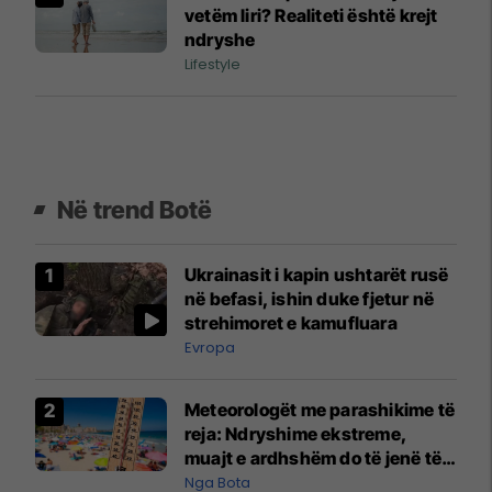
vetëm liri? Realiteti është krejt
ndryshe
Lifestyle
Në trend Botë
Ukrainasit i kapin ushtarët rusë
në befasi, ishin duke fjetur në
strehimoret e kamufluara
Evropa
Meteorologët me parashikime të
reja: Ndryshime ekstreme,
muajt e ardhshëm do të jenë të
pazakontë
Nga Bota