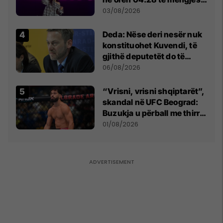
- dhe bota digjitale serbe
03/08/2026
shpall gjendjen e luftës
Deda: Nëse deri nesër nuk
konstituohet Kuvendi, të
gjithë deputetët do të
bëjnë shkelje të rëndë
06/08/2026
kushtetuese
“Vrisni, vrisni shqiptarët”,
skandal në UFC Beograd:
Buzukja u përball me thirrje
anti-shqiptare nga
01/08/2026
tribunat