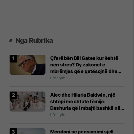
Nga Rubrika
Çfarë bën Bill Gates kur është
nën stres? Dy zakonet e
mbrëmjes që e qetësojnë dhe
nuk kushtojnë asgjë
Lifestyle
Alec dhe Hilaria Baldwin, një
shtëpi me shtatë fëmijë:
Dashuria që i mbajti bashkë në
vitet më të vështira
Lifestyle
Mendoni se pensionimi sjell