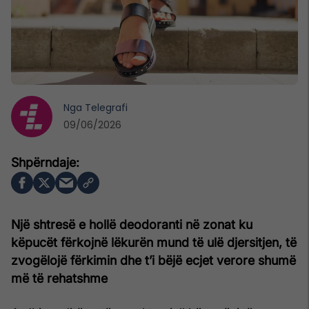
Nga
Telegrafi
09/06/2026
Një shtresë e hollë deodoranti në zonat ku
këpucët fërkojnë lëkurën mund të ulë djersitjen, të
zvogëlojë fërkimin dhe t’i bëjë ecjet verore shumë
më të rehatshme