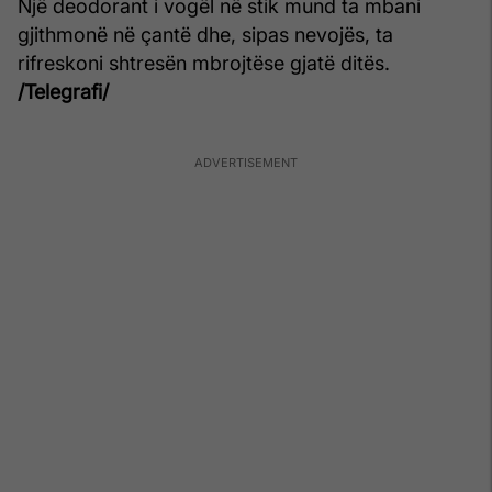
Një deodorant i vogël në stik mund ta mbani
gjithmonë në çantë dhe, sipas nevojës, ta
rifreskoni shtresën mbrojtëse gjatë ditës.
/Telegrafi/