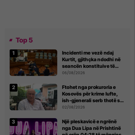
Top 5
Incidenti me vezë ndaj
Kurtit, gjithçka ndodhi në
seancën konstituive të
Kuvendit
06/08/2026
Ftohet nga prokuroria e
Kosovës për krime lufte,
ish-gjenerali serb thotë se
dikush e tradhtoi në
02/08/2026
Beograd
Një pleskavicë e ngrënë
nga Dua Lipa në Prishtinë
në orën 04:28 të mëngjesit