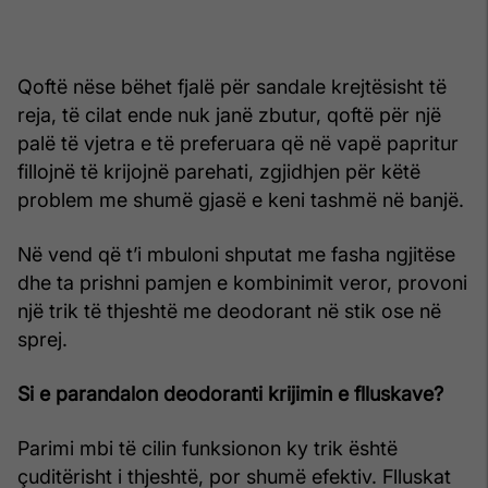
Qoftë nëse bëhet fjalë për sandale krejtësisht të
reja, të cilat ende nuk janë zbutur, qoftë për një
palë të vjetra e të preferuara që në vapë papritur
fillojnë të krijojnë parehati, zgjidhjen për këtë
problem me shumë gjasë e keni tashmë në banjë.
Në vend që t’i mbuloni shputat me fasha ngjitëse
dhe ta prishni pamjen e kombinimit veror, provoni
një trik të thjeshtë me deodorant në stik ose në
sprej.
Si e parandalon deodoranti krijimin e flluskave?
Parimi mbi të cilin funksionon ky trik është
çuditërisht i thjeshtë, por shumë efektiv. Flluskat