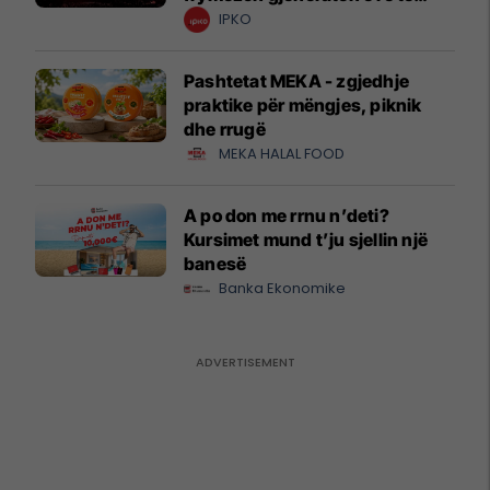
krijuesve
IPKO
Pashtetat MEKA - zgjedhje
praktike për mëngjes, piknik
dhe rrugë
MEKA HALAL FOOD
A po don me rrnu n’deti?
Kursimet mund t’ju sjellin një
banesë
Banka Ekonomike