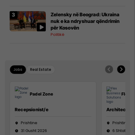
Zelensky në Beograd: Ukraina
nuk e ka ndryshuar qëndrimin
për Kosovën
Politikë
Jobs
Real Estate
Padel Zone
Flex B
Recepsionist/e
Architect
Prishtine
Prishtinë
31 Gusht 2026
6 Shtator 2