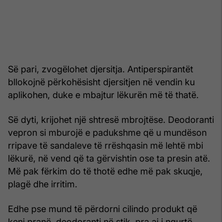
Së pari, zvogëlohet djersitja. Antiperspirantët
bllokojnë përkohësisht djersitjen në vendin ku
aplikohen, duke e mbajtur lëkurën më të thatë.
Së dyti, krijohet një shtresë mbrojtëse. Deodoranti
vepron si mburojë e padukshme që u mundëson
rripave të sandaleve të rrëshqasin më lehtë mbi
lëkurë, në vend që ta gërvishtin ose ta presin atë.
Më pak fërkim do të thotë edhe më pak skuqje,
plagë dhe irritim.
Edhe pse mund të përdorni cilindo produkt që
keni pranë, deodoranti në stik, pra ai i ngurtë,