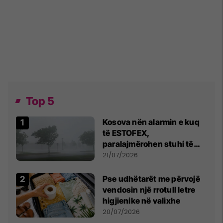
Top 5
Kosova nën alarmin e kuq
të ESTOFEX,
paralajmërohen stuhi të
fuqishme me breshër dhe
21/07/2026
erëra të forta
Pse udhëtarët me përvojë
vendosin një rrotull letre
higjienike në valixhe
20/07/2026