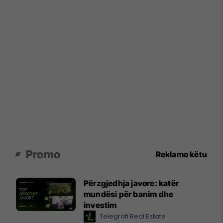
Promo
Reklamo këtu
Përzgjedhja javore: katër
mundësi për banim dhe
investim
Telegrafi Real Estate