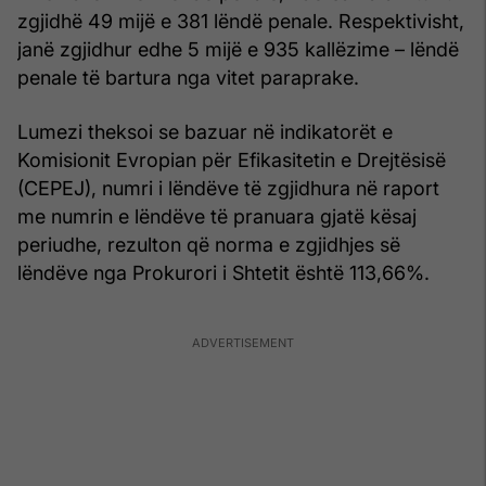
zgjidhë 49 mijë e 381 lëndë penale. Respektivisht,
janë zgjidhur edhe 5 mijë e 935 kallëzime – lëndë
penale të bartura nga vitet paraprake.
Lumezi theksoi se bazuar në indikatorët e
Komisionit Evropian për Efikasitetin e Drejtësisë
(CEPEJ), numri i lëndëve të zgjidhura në raport
me numrin e lëndëve të pranuara gjatë kësaj
periudhe, rezulton që norma e zgjidhjes së
lëndëve nga Prokurori i Shtetit është 113,66%.