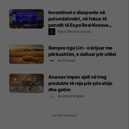
Investimet e diasporës në
patundshmëri, në fokus të
panelit të Expo Real Kosova
2026
Expo Real Kosova
Sempre nga Liri – e krijuar me
përkushtim, e dalluar për cilësi
Liri Prizren
Ananas Impex sjell në treg
produkte të reja për çdo shije
dhe gatim
Ananas Impex