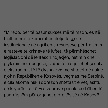
“Mirëpo, për të pasur sukses më të madh, është
thelbësore të kemi mbështetje të gjerë
institucionale në ngritjen e resurseve për trajtimin
e rasteve të krimeve të luftës, të përmirësohet
legjislacioni që lehtëson ndjekjen, hetimin dhe
gjykimin në mungesë, si dhe të rregullohet çështja
e ekstradimit të të dyshuarve me shtetet që nuk e
njohin Republikën e Kosovës, veçmas me Serbinë,
e cila akoma nuk i dorëzon shtetasit e vet, ashtu
që kryerësit e këtyre veprave penale po bëhen të
paarritshëm për organet e drejtësisë në Kosovë.