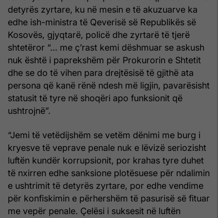
detyrës zyrtare, ku në mesin e të akuzuarve ka
edhe ish-ministra të Qeverisë së Republikës së
Kosovës, gjyqtarë, policë dhe zyrtarë të tjerë
shtetëror “... me ç’rast kemi dëshmuar se askush
nuk është i paprekshëm për Prokurorin e Shtetit
dhe se do të vihen para drejtësisë të gjithë ata
persona që kanë rënë ndesh më ligjin, pavarësisht
statusit të tyre në shoqëri apo funksionit që
ushtrojnë”.
“Jemi të vetëdijshëm se vetëm dënimi me burg i
kryesve të veprave penale nuk e lëvizë seriozisht
luftën kundër korrupsionit, por krahas tyre duhet
të nxirren edhe sanksione plotësuese për ndalimin
e ushtrimit të detyrës zyrtare, por edhe vendime
për konfiskimin e përhershëm të pasurisë së fituar
me vepër penale. Çelësi i suksesit në luftën