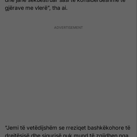
gjërave me vlerë”, tha ai.
“Jemi të vetëdijshëm se rreziqet bashkëkohore të
drejtësisë dhe sigurisë nuk mund të zgjidhen nga