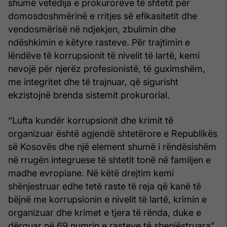
shumë vetëdija e prokurorëve të shtetit për
domosdoshmërinë e rritjes së efikasitetit dhe
vendosmërisë në ndjekjen, zbulimin dhe
ndëshkimin e këtyre rasteve. Për trajtimin e
lëndëve të korrupsionit të nivelit të lartë, kemi
nevojë për njerëz profesionistë, të guximshëm,
me integritet dhe të trajnuar, që sigurisht
ekzistojnë brenda sistemit prokurorial.
“Lufta kundër korrupsionit dhe krimit të
organizuar është agjendë shtetërore e Republikës
së Kosovës dhe një element shumë i rëndësishëm
në rrugën integruese të shtetit tonë në familjen e
madhe evropiane. Në këtë drejtim kemi
shënjestruar edhe tetë raste të reja që kanë të
bëjnë me korrupsionin e nivelit të lartë, krimin e
organizuar dhe krimet e tjera të rënda, duke e
dërguar në 69 numrin e rasteve të shenjëstruara”,