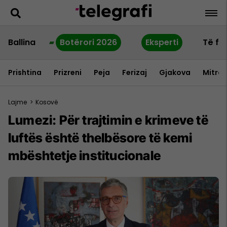
Ballina
Botërori 2026
Eksperti
Të fu
Prishtina
Prizreni
Peja
Ferizaj
Gjakova
Mitrov
Lajme
>
Kosovë
Lumezi: Për trajtimin e krimeve të
luftës është thelbësore të kemi
mbështetje institucionale