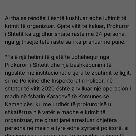
Ai tha se rëndësi i është kushtuar edhe luftimit të
krimit të organizuar. Gjatë vitit të kaluar, Prokurori
i Shtetit ka zgjidhur shtatë raste me 34 persona,
nga gjithsejtë tetë raste sa i ka pranuar në punë.
“Falë një hetimi të gjatë të udhëhequr nga
Prokurori i Shtetit dhe një bashkëpunimi të
ngushtë me institucionet e tjera të zbatimit të ligjit,
si me Policinë dhe Inspektoratin Policor, në
shtator të vitit 2020 është zhvilluar një operacion i
madh në fshatin Karaçevë të Komunës së
Kamenicës, ku me urdhër të prokurorisë u
shkatërrua një vatër e madhe e krimit të
organizuar, me ç’rast janë arrestuar dhjetëra
persona në mesin e tyre edhe zyrtarë policorë, si
dhe janë sekuestruar sasi të konsiderueshme të