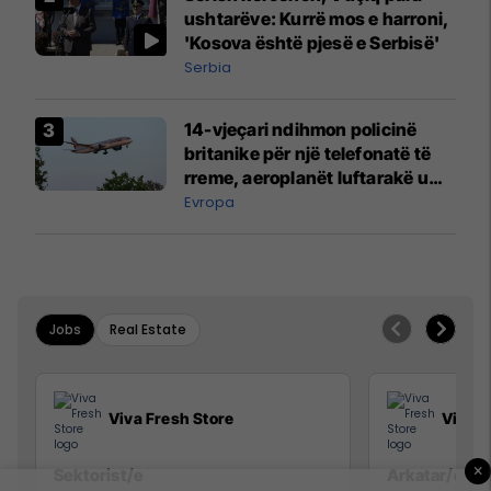
ushtarëve: Kurrë mos e harroni,
'Kosova është pjesë e Serbisë'
Serbia
14-vjeçari ndihmon policinë
britanike për një telefonatë të
rreme, aeroplanët luftarakë u
ngritën në ajër për të
Evropa
interceptuar fluturaken e Qatar
Airways që po shkonte drejt
Mançesterit
Jobs
Real Estate
Viva Fresh Store
Viva F
×
Sektorist/e
Arkatar/e