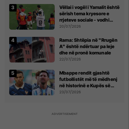
Vëllai i vogël i Yamalit është
sërish tema kryesore e
rrjeteve sociale - vodhi
vëmendjen pas finales së
20/07/2026
Kupës së Botës
Rama: Shtëpia në "Rrugën
A" është ndërtuar pa leje
dhe në pronë komunale
22/07/2026
Mbappe rendit gjashtë
futbollistët më të mëdhenj
në historinë e Kupës së
Botës, Messi mbetet i dyti
23/07/2026