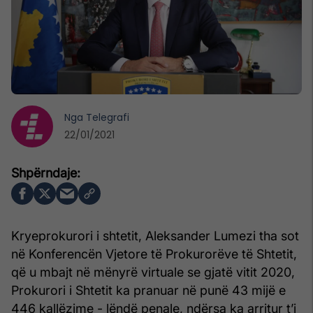
Nga
Telegrafi
22/01/2021
Kryeprokurori i shtetit, Aleksander Lumezi tha sot
në Konferencën Vjetore të Prokurorëve të Shtetit,
që u mbajt në mënyrë virtuale se gjatë vitit 2020,
Prokurori i Shtetit ka pranuar në punë 43 mijë e
446 kallëzime - lëndë penale, ndërsa ka arritur t’i