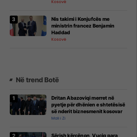
s’ka vend në Evropën
Kosovë
demokratike
Nis takimi i Konjufcës me
ministrin francez Benjamin
Haddad
Kosovë
Në trend Botë
Dritan Abazoviqi merret në
pyetje për dhënien e shtetësisë
së nderit biznesmenit kosovar
Mali i Zi
Sërish kërcënon, Vuçiq para