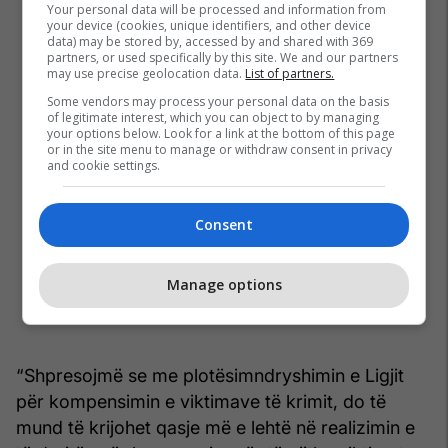
Your personal data will be processed and information from
your device (cookies, unique identifiers, and other device
data) may be stored by, accessed by and shared with 369
partners, or used specifically by this site. We and our partners
may use precise geolocation data.
List of partners.
Some vendors may process your personal data on the basis
of legitimate interest, which you can object to by managing
your options below. Look for a link at the bottom of this page
or in the site menu to manage or withdraw consent in privacy
and cookie settings.
Consent
Manage options
“Shpresojmë se me plotësimndryshimin e Ligjit
për kompensimin e viktimave të krimit, do të
mund të krijohet qasje më e lehtë në realizimin e