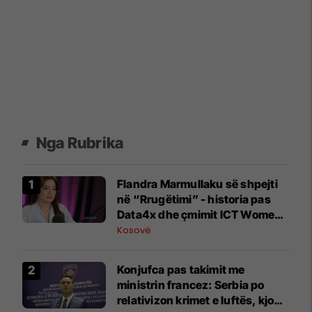
Nga Rubrika
Flandra Marmullaku së shpejti
në “Rrugëtimi” - historia pas
Data4x dhe çmimit ICT Women
of the Year
Kosovë
Konjufca pas takimit me
ministrin francez: Serbia po
relativizon krimet e luftës, kjo