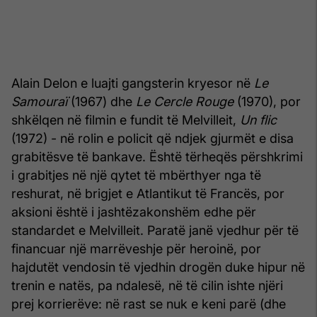
Alain Delon e luajti gangsterin kryesor në
Le
Samouraï
(1967) dhe
Le Cercle Rouge
(1970), por
shkëlqen në filmin e fundit të Melvilleit,
Un flic
(1972) - në rolin e policit që ndjek gjurmët e disa
grabitësve të bankave. Është tërheqës përshkrimi
i grabitjes në një qytet të mbërthyer nga të
reshurat, në brigjet e Atlantikut të Francës, por
aksioni është i jashtëzakonshëm edhe për
standardet e Melvilleit. Paratë janë vjedhur për të
financuar një marrëveshje për heroinë, por
hajdutët vendosin të vjedhin drogën duke hipur në
trenin e natës, pa ndalesë, në të cilin ishte njëri
prej korrierëve: në rast se nuk e keni parë (dhe