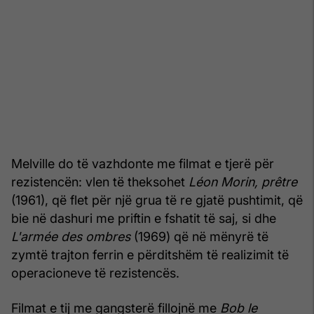
Melville do të vazhdonte me filmat e tjerë për
rezistencën: vlen të theksohet
Léon Morin, prêtre
(1961), që flet për një grua të re gjatë pushtimit, që
bie në dashuri me priftin e fshatit të saj, si dhe
L'armée des ombres
(1969) që në mënyrë të
zymtë trajton ferrin e përditshëm të realizimit të
operacioneve të rezistencës.
Filmat e tij me gangsterë fillojnë me
Bob le