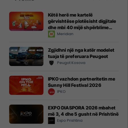
Këtë herë me kartelë
gërvishtëse plotësisht digjitale
dhe mbi 40 mijë shpërblime
instant!
Meridian
Zgjidhni një nga katër modelet
tuaja të preferuara Peugeot
Peugot Kosova
IPKO vazhdon partneritetin me
Sunny Hill Festival 2026
IPKO
EXPO DIASPORA 2026 mbahet
më 3, 4 dhe 5 gusht në Prishtinë
Expo Prishtina