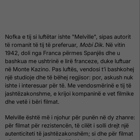
Nofka e tij si luftëtar ishte "Melville", sipas autorit
të romanit të tij të preferuar,
Mobi Dik
. Në vitin
1942, doli nga Franca përmes Spanjës dhe u
bashkua me ushtrinë e lirë franceze, duke luftuar
në Monte Kazino. Pas luftës, vendosi t’i bashkohej
një studioje dhe të bëhej regjisor: por, askush nuk
ishte i interesuar për të. Me vendosmërinë e tij të
jashtëzakonshme, e krijoi kompaninë e vet filmike
dhe vetë i bëri filmat.
Melville është më i njohur për punën në dy zhanre:
për filmat për rezistencën, të cilët i solli drejt një
autenticiteti të jashtëzakonshëm; si dhe për filmat