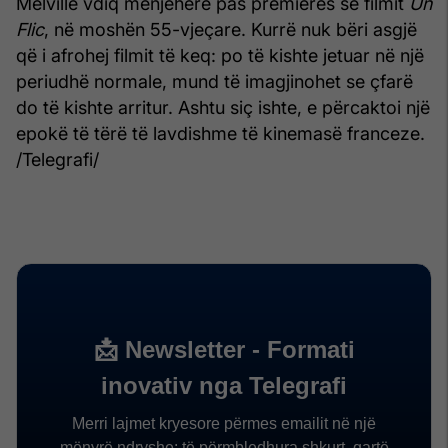
Melville vdiq menjëherë pas premierës së filmit
Un
Flic
, në moshën 55-vjeçare. Kurrë nuk bëri asgjë
që i afrohej filmit të keq: po të kishte jetuar në një
periudhë normale, mund të imagjinohet se çfarë
do të kishte arritur. Ashtu siç ishte, e përcaktoi një
epokë të tërë të lavdishme të kinemasë franceze.
/Telegrafi/