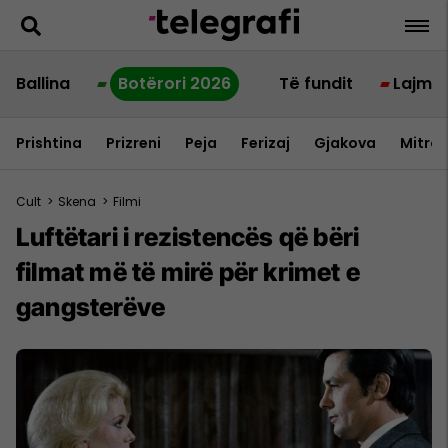
Ballina
Botërori 2026
Të fundit
Lajme
Prishtina
Prizreni
Peja
Ferizaj
Gjakova
Mitrov
Cult
>
Skena
>
Filmi
Luftëtari i rezistencës që bëri
filmat më të mirë për krimet e
gangsterëve