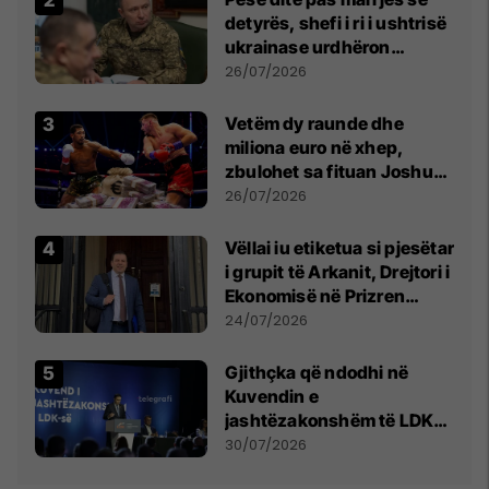
detyrës, shefi i ri i ushtrisë
ukrainase urdhëron
kontroll të madh
26/07/2026
Vetëm dy raunde dhe
miliona euro në xhep,
zbulohet sa fituan Joshua
e Prenga
26/07/2026
Vëllai iu etiketua si pjesëtar
i grupit të Arkanit, Drejtori i
Ekonomisë në Prizren
mohon pretendimet
24/07/2026
Gjithçka që ndodhi në
Kuvendin e
jashtëzakonshëm të LDK-
së
30/07/2026