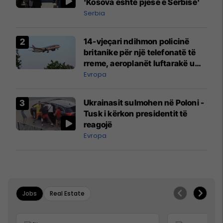
'Kosova është pjesë e Serbisë'
Serbia
14-vjeçari ndihmon policinë
britanike për një telefonatë të
rreme, aeroplanët luftarakë u
ngritën në ajër për të
Evropa
interceptuar fluturaken e Qatar
Airways që po shkonte drejt
Ukrainasit sulmohen në Poloni -
Mançesterit
Tusk i kërkon presidentit të
reagojë
Evropa
Jobs
Real Estate