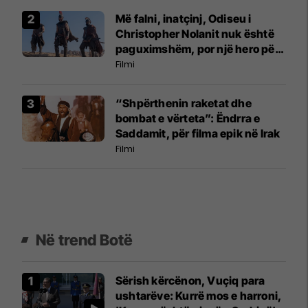
Më falni, inatçinj, Odiseu i
Christopher Nolanit nuk është
paguximshëm, por një hero për
kohën tonë
Filmi
“Shpërthenin raketat dhe
bombat e vërteta”: Ëndrra e
Saddamit, për filma epik në Irak
Filmi
Në trend Botë
Sërish kërcënon, Vuçiq para
ushtarëve: Kurrë mos e harroni,