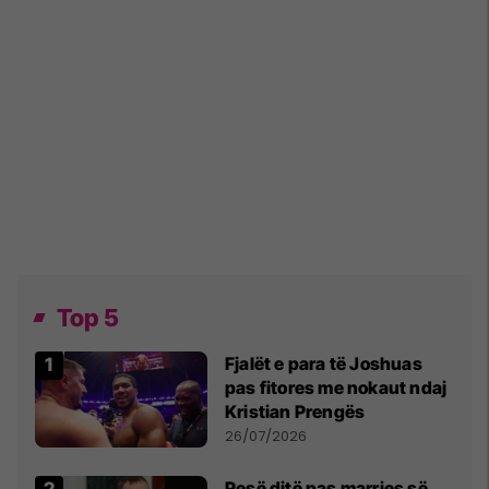
Top 5
Fjalët e para të Joshuas
pas fitores me nokaut ndaj
Kristian Prengës
26/07/2026
Pesë ditë pas marrjes së