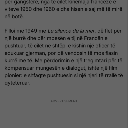
për gangsterë, nga të cilët kinemaja franceze e
viteve 1950 dhe 1960 e dha hisen e saj më të mirë
në botë.
Filloi më 1949 me
Le silence de la mer
, që flet për
një burrë dhe për mbesën e tij në Francën e
pushtuar, të cilët në shtëpi e kishin një oficer të
edukuar gjerman, por që vendosin të mos flasin
kurrë me të. Me përdorimin e një tregimtari për të
kompensuar mungesën e dialogut, ishte një film
pionier: e shfaqte pushtuesin si një njeri të rrallë të
qytetëruar.