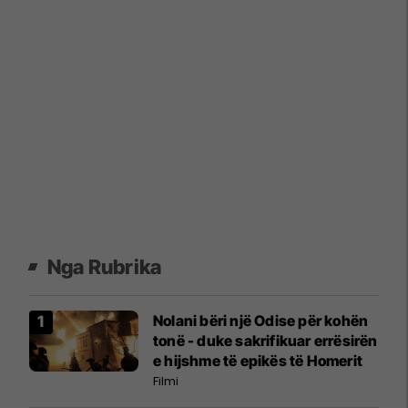
Nga Rubrika
Nolani bëri një Odise për kohën
tonë - duke sakrifikuar errësirën
e hijshme të epikës të Homerit
Filmi