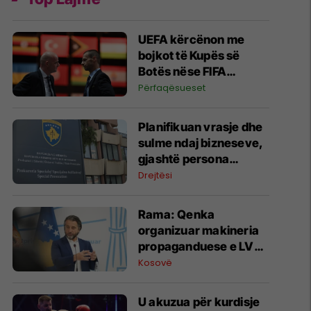
UEFA kërcënon me
bojkot të Kupës së
Botës nëse FIFA
miraton projektin për
Përfaqësueset
investitorët privatë
​Planifikuan vrasje dhe
sulme ndaj bizneseve,
gjashtë persona
përfundojnë nën
Drejtësi
aktakuzë
Rama: Qenka
organizuar makineria
propaganduese e LVV-
së kundër meje në
Kosovë
ditën e Kuvendit të
LDK-së
U akuzua për kurdisje