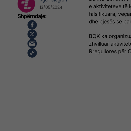
Nga
Telegrafi
e aktiviteteve të
13/05/2024
falsifikuara, veç
dhe pjesës së par
BQK ka organizuar
zhvilluar aktivit
Rregullores për 