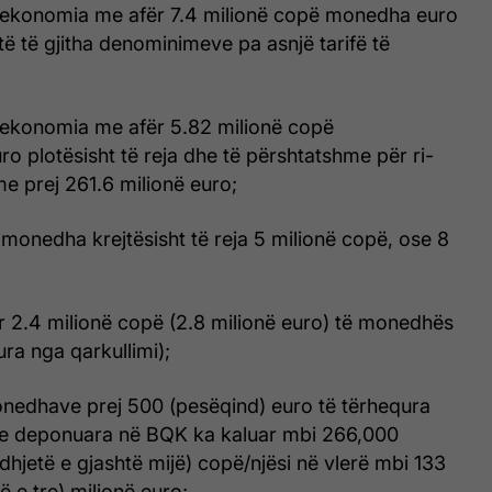
r ekonomia me afër 7.4 milionë copë monedha euro
 të të gjitha denominimeve pa asnjë tarifë të
r ekonomia me afër 5.82 milionë copë
 plotësisht të reja dhe të përshtatshme për ri-
e prej 261.6 milionë euro;
monedha krejtësisht të reja 5 milionë copë, ose 8
r 2.4 milionë copë (2.8 milionë euro) të monedhës
ura nga qarkullimi);
onedhave prej 500 (pesëqind) euro të tërhequra
he deponuara në BQK ka kaluar mbi 266,000
dhjetë e gjashtë mijë) copë/njësi në vlerë mbi 133
të e tre) milionë euro;