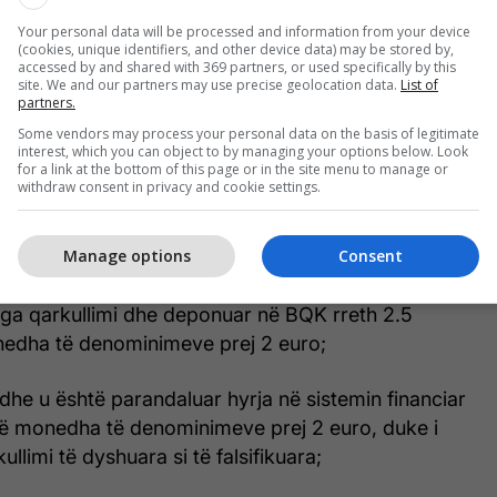
Your personal data will be processed and information from your device
(cookies, unique identifiers, and other device data) may be stored by,
accessed by and shared with 369 partners, or used specifically by this
site. We and our partners may use precise geolocation data.
List of
partners.
Some vendors may process your personal data on the basis of legitimate
interest, which you can object to by managing your options below. Look
for a link at the bottom of this page or in the site menu to manage or
withdraw consent in privacy and cookie settings.
 në prill 2024, BQK ka arritur disa rezultate të
ftën kundër parave të falsifikuara dhe zbatimin e
Manage options
Consent
lores për operacione me para të gatshme:
nga qarkullimi dhe deponuar në BQK rreth 2.5
edha të denominimeve prej 2 euro;
dhe u është parandaluar hyrja në sistemin financiar
ë monedha të denominimeve prej 2 euro, duke i
llimi të dyshuara si të falsifikuara;