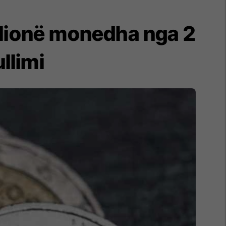
milionë monedha nga 2
llimi