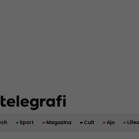
ech
Sport
Magazina
Cult
Ajo
Life