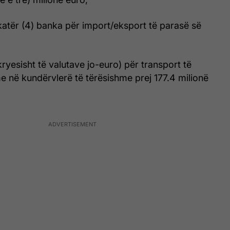
katër (4) banka për import/eksport të parasë së
kryesisht të valutave jo-euro) për transport të
 në kundërvlerë të tërësishme prej 177.4 milionë