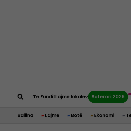
Të Fundit
Lajme lokale
Botërori 2026
Ballina
Lajme
Botë
Ekonomi
T