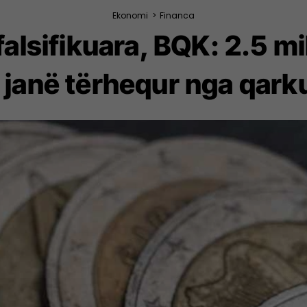
Ekonomi
>
Financa
 falsifikuara, BQK: 2.5 
 janë tërhequr nga qarku