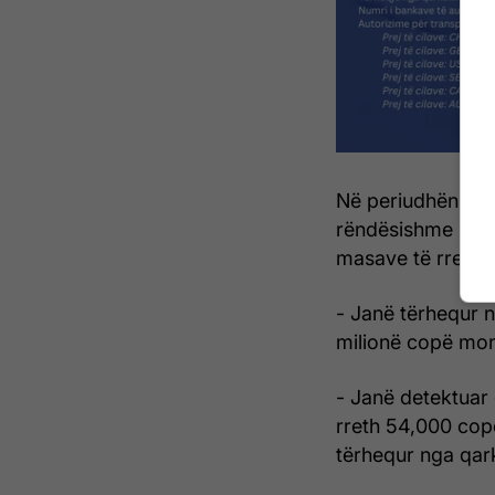
Në periudhën deri
rëndësishme në lu
masave të rregul
- Janë tërhequr 
milionë copë mon
- Janë detektuar 
rreth 54,000 cop
tërhequr nga qarku