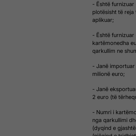
- Është furnizua
plotësisht të reja
aplikuar;
- Është furnizua
kartëmonedha euro
qarkullim ne shum
- Janë importuar 
milionë euro;
- Janë eksportua
2 euro (të tërheq
- Numri i kartëm
nga qarkullimi d
(dyqind e gjashtë
(njëqind e tridhje