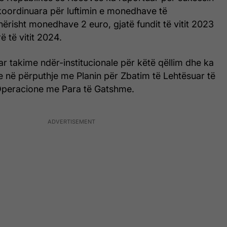
 koordinuara për luftimin e monedhave të
anërisht monedhave 2 euro, gjatë fundit të vitit 2023
ë të vitit 2024.
 takime ndër-institucionale për këtë qëllim dhe ka
ete në përputhje me Planin për Zbatim të Lehtësuar të
Operacione me Para të Gatshme.