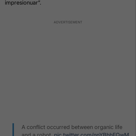
impresionuar”.
A conflict occurred between organic life
and a robot.
pic.twitter.com/nnYBhhFQwM