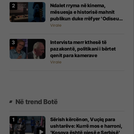
Ndalet rryma në kinema,
mësuesja e historisë mahnit
publikun duke rrëfyer 'Odiseun'
gojarisht
Virale
Intervista merr kthesë të
pazakontë, politikani i bërtet
qenit para kamerave
Virale
Në trend Botë
Sërish kërcënon, Vuçiq para
ushtarëve: Kurrë mos e harroni,
'Kosova është pjesë e Serbisë'