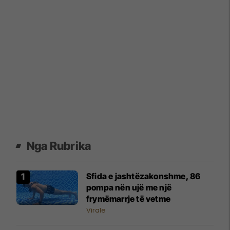
Nga Rubrika
Sfida e jashtëzakonshme, 86
pompa nën ujë me një
frymëmarrje të vetme
Virale