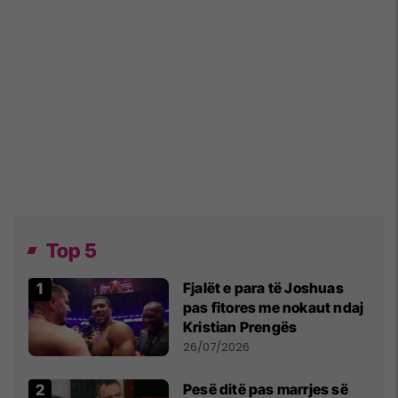
Top 5
Fjalët e para të Joshuas
pas fitores me nokaut ndaj
Kristian Prengës
26/07/2026
Pesë ditë pas marrjes së