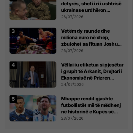
detyrës, shefi i ri i ushtrisë
ukrainase urdhëron
kontroll të madh
26/07/2026
Vetëm dy raunde dhe
miliona euro në xhep,
zbulohet sa fituan Joshua
e Prenga
26/07/2026
Vëllai iu etiketua si pjesëtar
i grupit të Arkanit, Drejtori i
Ekonomisë në Prizren
mohon pretendimet
24/07/2026
Mbappe rendit gjashtë
futbollistët më të mëdhenj
në historinë e Kupës së
Botës, Messi mbetet i dyti
23/07/2026