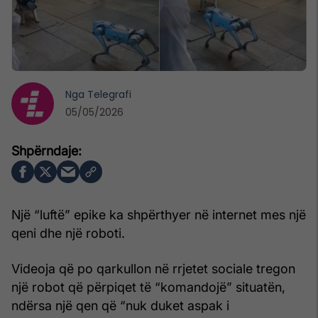
Nga
Telegrafi
05/05/2026
Një “luftë” epike ka shpërthyer në internet mes një
qeni dhe një roboti.
Videoja që po qarkullon në rrjetet sociale tregon
një robot që përpiqet të “komandojë” situatën,
ndërsa një qen që “nuk duket aspak i