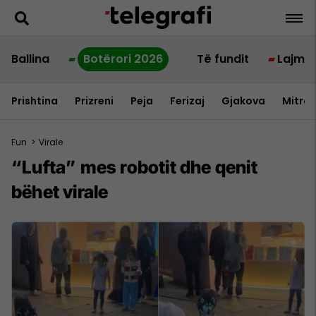
Ballina
Botërori 2026
Të fundit
Lajme
Prishtina
Prizreni
Peja
Ferizaj
Gjakova
Mitrov
Fun
>
Virale
“Lufta” mes robotit dhe qenit
bëhet virale