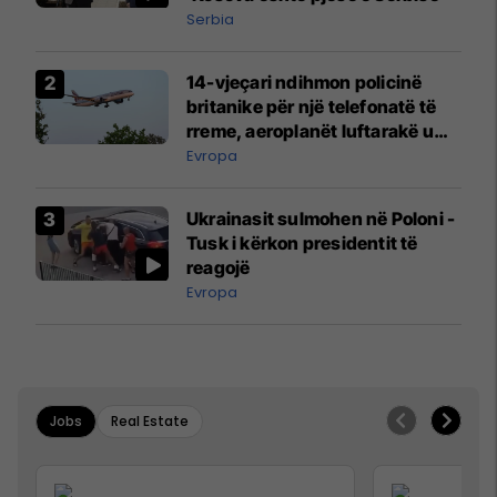
Serbia
14-vjeçari ndihmon policinë
britanike për një telefonatë të
rreme, aeroplanët luftarakë u
ngritën në ajër për të
Evropa
interceptuar fluturaken e Qatar
Airways që po shkonte drejt
Ukrainasit sulmohen në Poloni -
Mançesterit
Tusk i kërkon presidentit të
reagojë
Evropa
Jobs
Real Estate