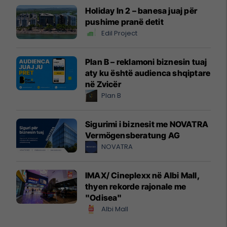
Holiday In 2 – banesa juaj për
pushime pranë detit
Edil Project
Plan B – reklamoni biznesin tuaj
aty ku është audienca shqiptare
në Zvicër
Plan B
Sigurimi i biznesit me NOVATRA
Vermögensberatung AG
NOVATRA
IMAX/ Cineplexx në Albi Mall,
thyen rekorde rajonale me
"Odisea"
Albi Mall