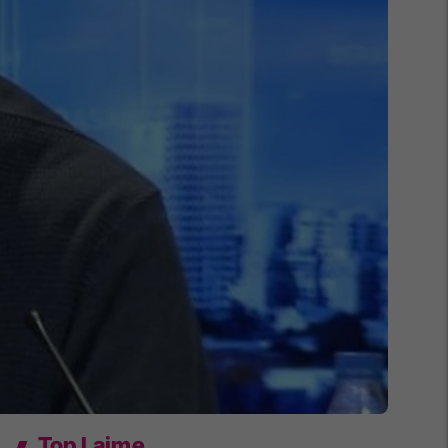
Top Lajme