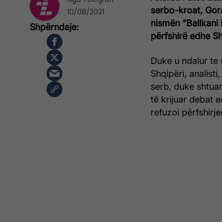
serbo-kroat, Gora
10/08/2021
nismën “Ballkani 
përfshirë edhe Sh
Duke u ndalur te 
Shqipëri, analist
serb, duke shtuar
të krijuar debat e
refuzoi përfshirj