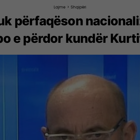
Lajme
>
Shqipëri
uk përfaqëson nacional
po e përdor kundër Kurti