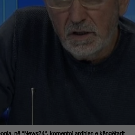
bonja, në “News24”, komentoi ardhjen e këngëtarit