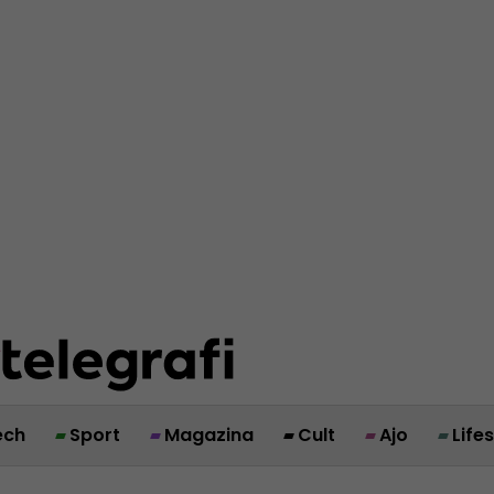
ech
Sport
Magazina
Cult
Ajo
Life