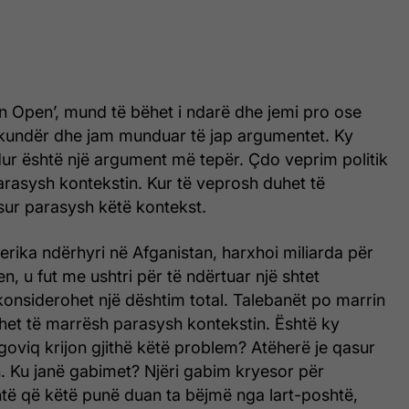
n Open’, mund të bëhet i ndarë dhe jemi pro ose
kundër dhe jam munduar të jap argumentet. Ky
ndur është një argument më tepër. Çdo veprim politik
arasysh kontekstin. Kur të veprosh duhet të
ur parasysh këtë kontekst.
rika ndërhyri në Afganistan, harxhoi miliarda për
en, u fut me ushtri për të ndërtuar një shtet
onsiderohet një dështim total. Talebanët po marrin
uhet të marrësh parasysh kontekstin. Është ky
oviq krijon gjithë këtë problem? Atëherë je qasur
n. Ku janë gabimet? Njëri gabim kryesor për
të që këtë punë duan ta bëjmë nga lart-poshtë,