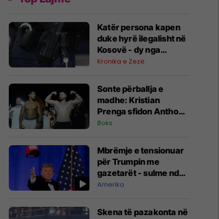
Katër persona kapen
duke hyrë ilegalisht në
Kosovë - dy nga
Maqedonia e Veriut, dy
Kronika e Zezë
nga Serbia
Sonte përballja e
madhe: Kristian
Prenga sfidon Anthony
Joshuan në Arabinë
Boks
Saudite
Mbrëmje e tensionuar
për Trumpin me
gazetarët - sulme ndaj
mediave dhe çmim për
Amerika
raportimin mbi
Epsteinin
Skena të pazakonta në