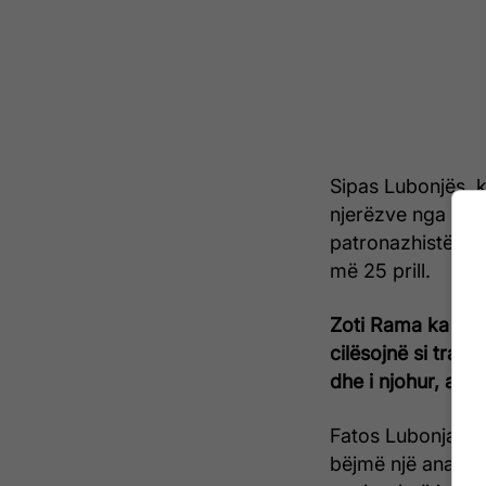
Sipas Lubonjës, 
njerëzve nga prob
patronazhistët në
më 25 prill.
Zoti Rama ka shkr
cilësojnë si tradh
dhe i njohur, a ës
Fatos Lubonja: M
bëjmë një analizë