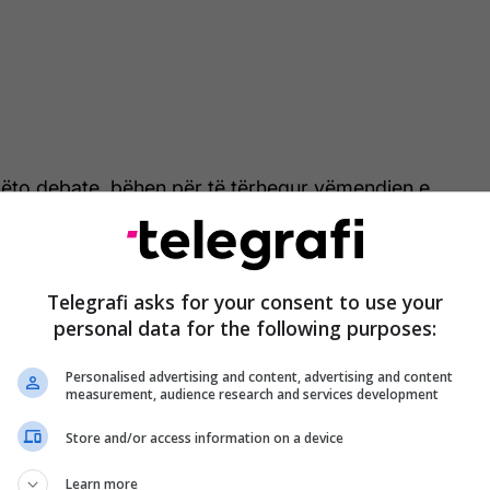
këto debate, bëhen për të tërhequr vëmendjen e
lemet reale të vendit, si situata e zjarreve,
 kohën e zgjedhjeve dhe votat e vjedhura sipas tij
Telegrafi asks for your consent to use your
personal data for the following purposes:
uar sot një status të gjatë, duke thënë që po e
tari e duke thënë se s’jam unë. Është debat i gjatë
Personalised advertising and content, advertising and content
htë i gjithi një duel Rama-Kurti?
measurement, audience research and services development
und ta shikojmë edhe kështu, por na duhet të
Store and/or access information on a device
 më të ftohtë. E lexova statusin e Ramës. Ai thoshte
Learn more