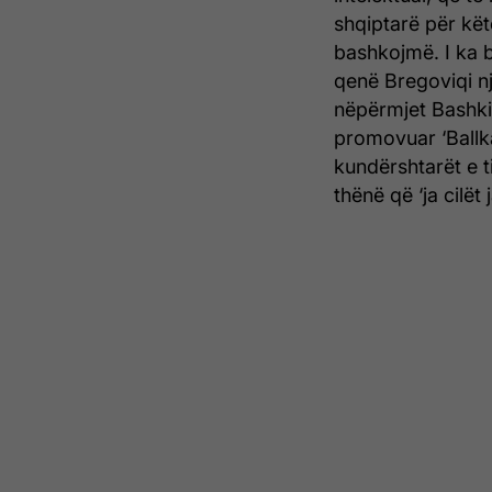
shqiptarë për kët
bashkojmë. I ka 
qenë Bregoviqi nj
nëpërmjet Bashkis
promovuar ‘Ballka
kundërshtarët e t
thënë që ‘ja cilët