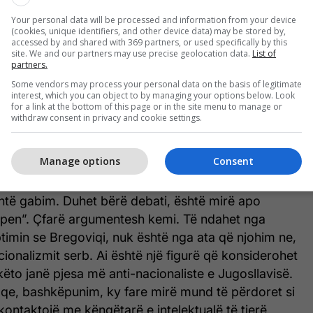
adhtar, ose s’jam tradhtar, e gjitha polarizohet në
Your personal data will be processed and information from your device
 është e fortë, por ne na takon të bëjmë analizën e
(cookies, unique identifiers, and other device data) may be stored by,
entohet të manipulohet publiku. Këtu bëhet fjalë për
accessed by and shared with 369 partners, or used specifically by this
site. We and our partners may use precise geolocation data.
List of
 të gabuara ose jo të gabuara. Nëse ju kujtohet kam
partners.
isa kohësh dhe kam përmendur një thënie, ‘ky nuk
Some vendors may process your personal data on the basis of legitimate
humë se kaq, është gabim’.
interest, which you can object to by managing your options below. Look
for a link at the bottom of this page or in the site menu to manage or
withdraw consent in privacy and cookie settings.
 disa gjëra, duhet ndarë gjykimi që kemi për
r. Është gabim apo mirë?
Manage options
Consent
tu mund të thoja që kjo nuk është tradhti, por
htë gabim. Duhet bërë debati, është mirë apo
pen”. Çfarë argumentesh kemi. Të ndahet nga
timin se Bregoviqi, nuk është nga ata që njohim ne,
cionalizmit serb. Ai është një figurë që konsiderohet
 këto janë pjesa më anti-nacionaliste e Jugosllavisë.
qe, bashkëpunim, ky fare mirë mund të përdoret si
 kontaktojë me këngëtarë e intelektualë të tjerë