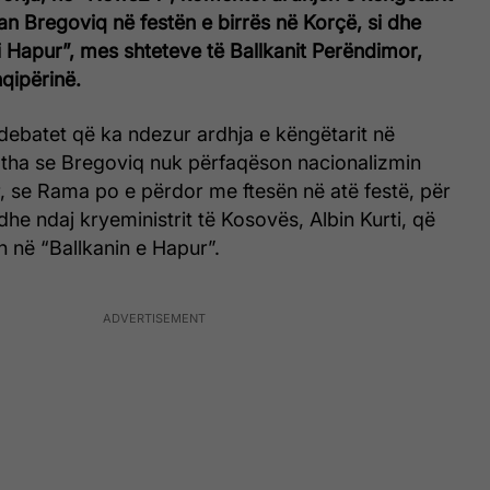
n Bregoviq në festën e birrës në Korçë, si dhe
i Hapur”, mes shteteve të Ballkanit Perëndimor,
qipërinë.
debatet që ka ndezur ardhja e këngëtarit në
i, tha se Bregoviq nuk përfaqëson nacionalizmin
, se Rama po e përdor me ftesën në atë festë, për
dhe ndaj kryeministrit të Kosovës, Albin Kurti, që
en në “Ballkanin e Hapur”.