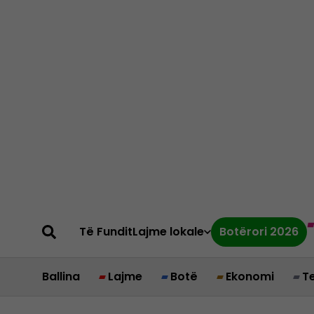
Të Fundit
Lajme lokale
Botërori 2026
Ballina
Lajme
Botë
Ekonomi
T