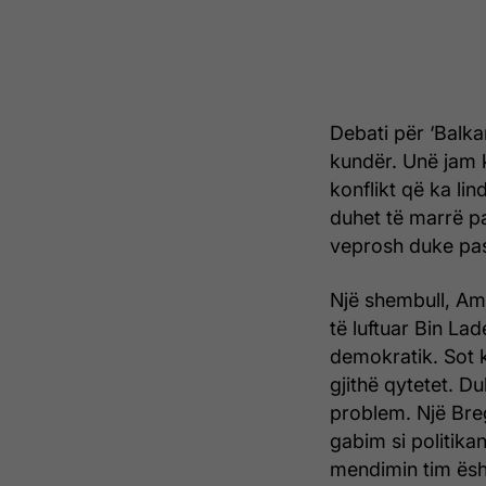
Debati për ‘Balka
kundër. Unë jam 
konflikt që ka li
duhet të marrë p
veprosh duke pas
Një shembull, Ame
të luftuar Bin Lad
demokratik. Sot k
gjithë qytetet. D
problem. Një Breg
gabim si politika
mendimin tim ësh