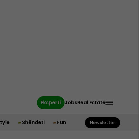
Eksperti
Jobs
Real Estate
style
Shëndeti
Fun
Newsletter