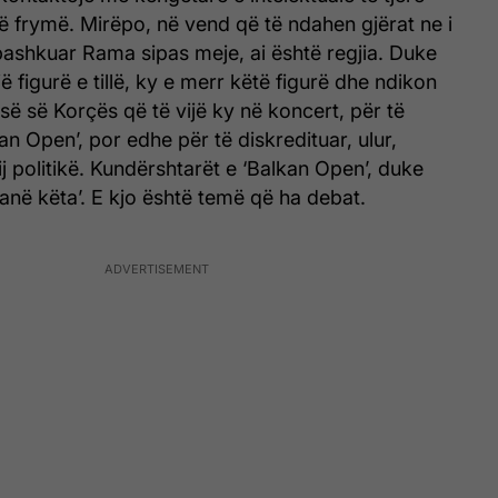
ë frymë. Mirëpo, në vend që të ndahen gjërat ne i
bashkuar Rama sipas meje, ai është regjia. Duke
ë figurë e tillë, ky e merr këtë figurë dhe ndikon
ë së Korçës që të vijë ky në koncert, për të
n Open’, por edhe për të diskredituar, ulur,
ij politikë. Kundërshtarët e ‘Balkan Open’, duke
 janë këta’. E kjo është temë që ha debat.