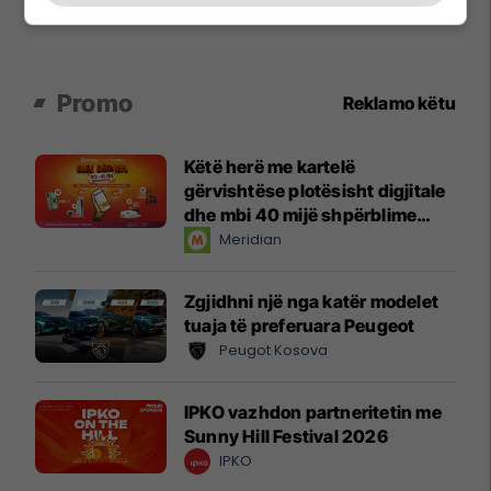
Promo
Reklamo këtu
Këtë herë me kartelë
gërvishtëse plotësisht digjitale
dhe mbi 40 mijë shpërblime
instant!
Meridian
Zgjidhni një nga katër modelet
tuaja të preferuara Peugeot
Peugot Kosova
IPKO vazhdon partneritetin me
Sunny Hill Festival 2026
IPKO