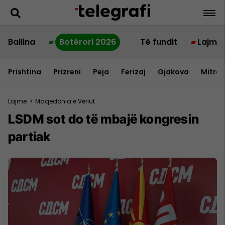
Ballina
Botërori 2026
Të fundit
Lajme
Prishtina
Prizreni
Peja
Ferizaj
Gjakova
Mitrov
Lajme
>
Maqedonia e Veriut
LSDM sot do të mbajë kongresin
partiak