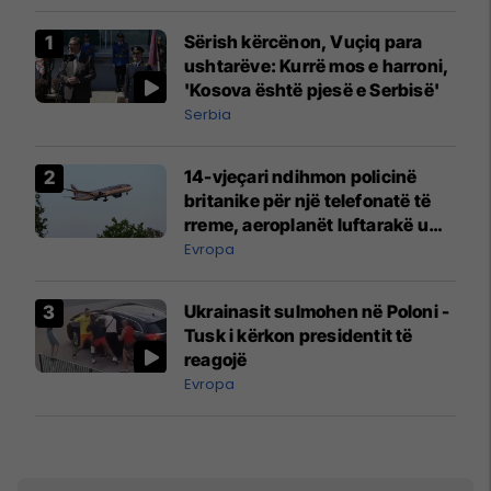
Sërish kërcënon, Vuçiq para
ushtarëve: Kurrë mos e harroni,
'Kosova është pjesë e Serbisë'
Serbia
14-vjeçari ndihmon policinë
britanike për një telefonatë të
rreme, aeroplanët luftarakë u
ngritën në ajër për të
Evropa
interceptuar fluturaken e Qatar
Airways që po shkonte drejt
Ukrainasit sulmohen në Poloni -
Mançesterit
Tusk i kërkon presidentit të
reagojë
Evropa