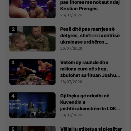
pas fitores me nokaut ndaj
Kristian Prengës
26/07/2026
Pesë ditë pas marrjes së
detyrës, shefi i ri i ushtrisë
ukrainase urdhëron
kontroll të madh
26/07/2026
Vetëm dy raunde dhe
miliona euro në xhep,
zbulohet sa fituan Joshua
e Prenga
26/07/2026
Gjithçka që ndodhi në
Kuvendin e
jashtëzakonshëm të LDK-
së
30/07/2026
Vëllai iu etiketua si pjesëtar