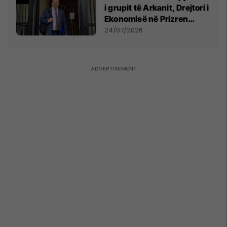
i grupit të Arkanit, Drejtori i
Ekonomisë në Prizren
mohon pretendimet
24/07/2026