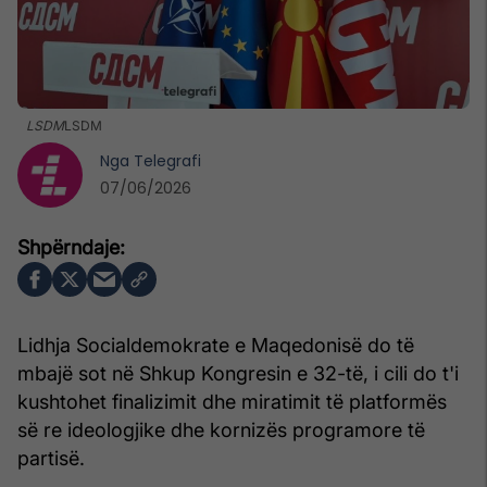
LSDM
LSDM
Nga
Telegrafi
07/06/2026
Lidhja Socialdemokrate e Maqedonisë do të
mbajë sot në Shkup Kongresin e 32-të, i cili do t'i
kushtohet finalizimit dhe miratimit të platformës
së re ideologjike dhe kornizës programore të
partisë.