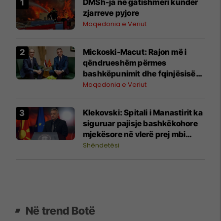
DMSh-ja në gatishmëri kundër
zjarreve pyjore
Maqedonia e Veriut
Mickoski-Macut: Rajon më i
qëndrueshëm përmes
bashkëpunimit dhe fqinjësisë
së mirë RMV-Serbi
Maqedonia e Veriut
Klekovski: Spitali i Manastirit ka
siguruar pajisje bashkëkohore
mjekësore në vlerë prej mbi
30,4 milionë denarë
Shëndetësi
Në trend Botë