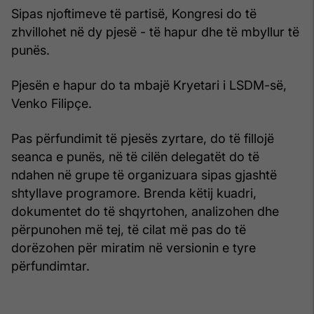
Sipas njoftimeve të partisë, Kongresi do të
zhvillohet në dy pjesë - të hapur dhe të mbyllur të
punës.
Pjesën e hapur do ta mbajë Kryetari i LSDM-së,
Venko Filipçe.
Pas përfundimit të pjesës zyrtare, do të fillojë
seanca e punës, në të cilën delegatët do të
ndahen në grupe të organizuara sipas gjashtë
shtyllave programore. Brenda këtij kuadri,
dokumentet do të shqyrtohen, analizohen dhe
përpunohen më tej, të cilat më pas do të
dorëzohen për miratim në versionin e tyre
përfundimtar.