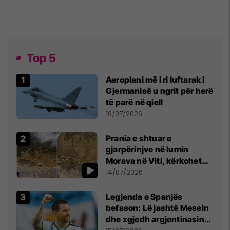
Top 5
Aeroplani më i ri luftarak i
Gjermanisë u ngrit për herë
të parë në qiell
16/07/2026
Prania e shtuar e
gjarpërinjve në lumin
Morava në Viti, kërkohet
kujdes nga qytetarët
14/07/2026
Legjenda e Spanjës
befason: Lë jashtë Messin
dhe zgjedh argjentinasin