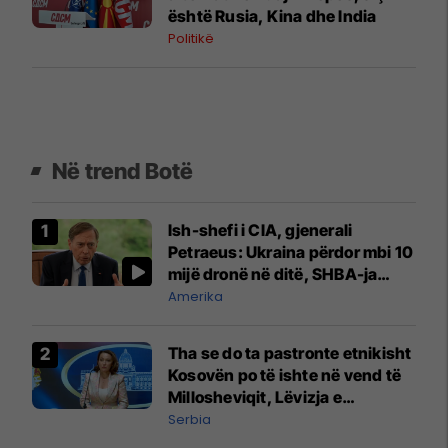
është Rusia, Kina dhe India
Politikë
Në trend Botë
Ish-shefi i CIA, gjenerali
Petraeus: Ukraina përdor mbi 10
mijë dronë në ditë, SHBA-ja
mbetet shumë prapa në
Amerika
prodhim
Tha se do ta pastronte etnikisht
Kosovën po të ishte në vend të
Millosheviqit, Lëvizja e
Qytetarëve të Lirë në Serbi
Serbia
kërkon shkarkimin e