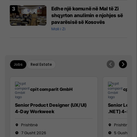
menjëhershëm të Snezhana
Edhe një komunë në Mal të Zi
Paunoviq
shqyrton anulimin e njohjes së
pavarësisë së Kosovës
Mali i Zi
Jobs
Real Estate
cpit comparit GmbH
cpit 
Senior Product Designer (UX/UI)
Senior Lead 
4-Day Workweek
.NET) 4-Day
Prishtinë
Prishtinë
7 Gusht 2026
5 Gusht 20