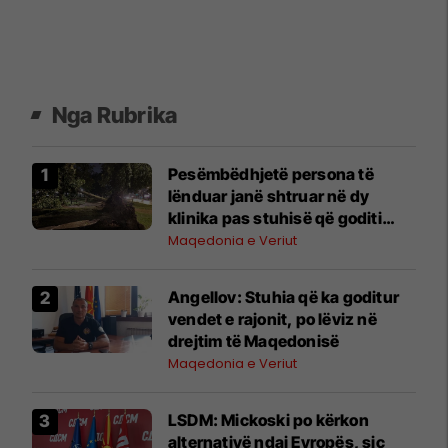
Nga Rubrika
Pesëmbëdhjetë persona të
lënduar janë shtruar në dy
klinika pas stuhisë që goditi
Shkupin
Maqedonia e Veriut
Angellov: Stuhia që ka goditur
vendet e rajonit, po lëviz në
drejtim të Maqedonisë
Maqedonia e Veriut
LSDM: Mickoski po kërkon
alternativë ndaj Evropës, siç