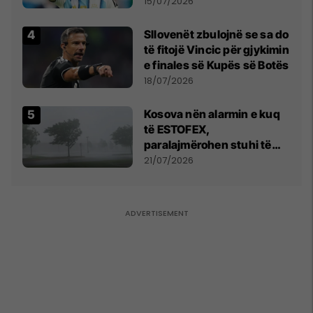
më të mirë në botë
15/07/2026
Sllovenët zbulojnë se sa do
të fitojë Vincic për gjykimin
e finales së Kupës së Botës
18/07/2026
Kosova nën alarmin e kuq
të ESTOFEX,
paralajmërohen stuhi të
fuqishme me breshër dhe
21/07/2026
erëra të forta