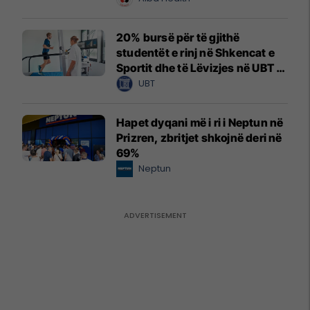
20% bursë për të gjithë
studentët e rinj në Shkencat e
Sportit dhe të Lëvizjes në UBT –
vendet janë të limituara
UBT
Hapet dyqani më i ri i Neptun në
Prizren, zbritjet shkojnë deri në
69%
Neptun