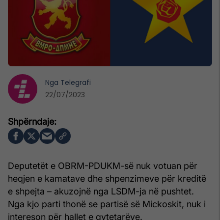
Nga
Telegrafi
22/07/2023
Deputetët e OBRM-PDUKM-së nuk votuan për
heqjen e kamatave dhe shpenzimeve për kreditë
e shpejta – akuzojnë nga LSDM-ja në pushtet.
Nga kjo parti thonë se partisë së Mickoskit, nuk i
intereson për hallet e qytetarëve.