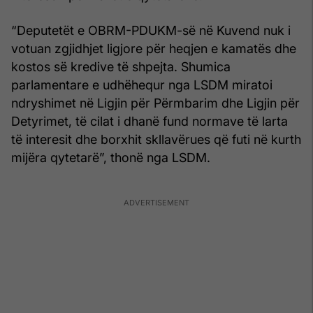
“Deputetët e OBRM-PDUKM-së në Kuvend nuk i
votuan zgjidhjet ligjore për heqjen e kamatës dhe
kostos së kredive të shpejta. Shumica
parlamentare e udhëhequr nga LSDM miratoi
ndryshimet në Ligjin për Përmbarim dhe Ligjin për
Detyrimet, të cilat i dhanë fund normave të larta
të interesit dhe borxhit skllavërues që futi në kurth
mijëra qytetarë”, thonë nga LSDM.