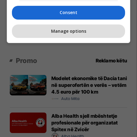
Consent
Manage options
Promo
Reklamo këtu
Modelet ekonomike të Dacia tani
në superofertën e verës – vetëm
4.5 euro për 100 km
Auto Mita
Alba Health sjell mbështetje
profesionale për organizatat
Spitex në Zvicër
Alba Health