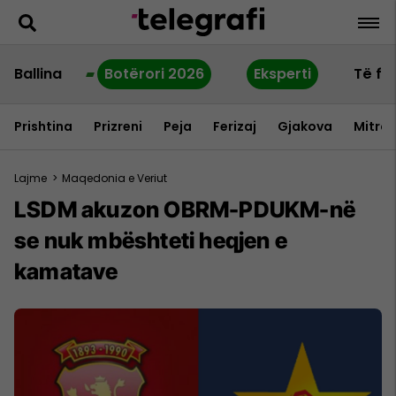
Ballina
Botërori 2026
Eksperti
Të fu
Prishtina
Prizreni
Peja
Ferizaj
Gjakova
Mitrov
Lajme
>
Maqedonia e Veriut
LSDM akuzon OBRM-PDUKM-në
se nuk mbështeti heqjen e
kamatave