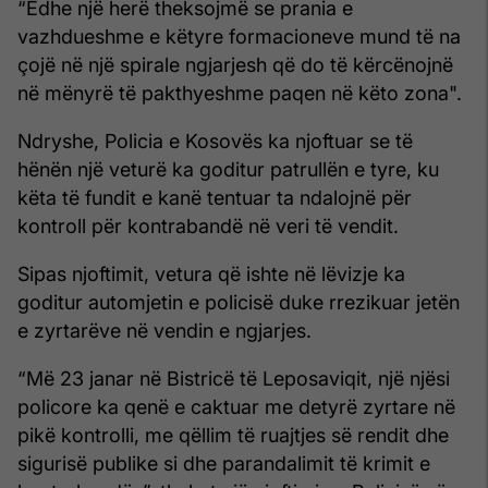
“Edhe një herë theksojmë se prania e
vazhdueshme e këtyre formacioneve mund të na
çojë në një spirale ngjarjesh që do të kërcënojnë
në mënyrë të pakthyeshme paqen në këto zona".
Ndryshe, Policia e Kosovës ka njoftuar se të
hënën një veturë ka goditur patrullën e tyre, ku
këta të fundit e kanë tentuar ta ndalojnë për
kontroll për kontrabandë në veri të vendit.
Sipas njoftimit, vetura që ishte në lëvizje ka
goditur automjetin e policisë duke rrezikuar jetën
e zyrtarëve në vendin e ngjarjes.
“Më 23 janar në Bistricë të Leposaviqit, një njësi
policore ka qenë e caktuar me detyrë zyrtare në
pikë kontrolli, me qëllim të ruajtjes së rendit dhe
sigurisë publike si dhe parandalimit të krimit e