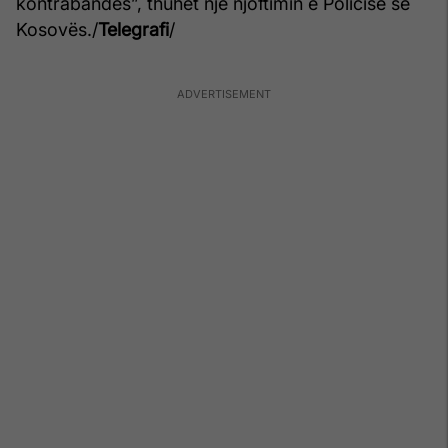
kontrabandës”, thuhet një njoftimin e Policisë së
Kosovës./
Telegrafi
/