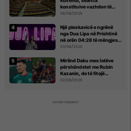
Kuvendi, seanca
konstituive vazhdon të
shtunën në orën 11:00
06/08/2026
Një pleskavicë e ngrënë
nga Dua Lipa në Prishtinë
në orën 04:28 të mëngjesit
- dhe bota digjitale serbe
03/08/2026
shpall gjendjen e luftës
Mirlind Daku mes lotëve
përshëndetet me Rubin
Kazanin, do të fitojë
miliona te Spartak Moska
02/08/2026