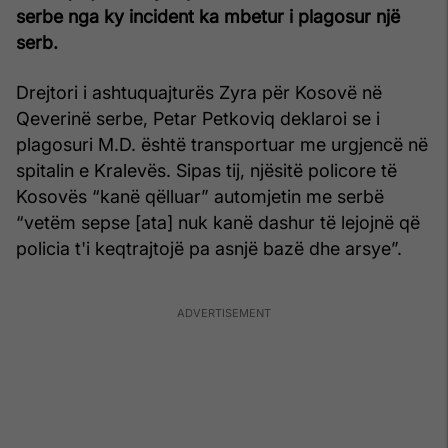
serbe nga ky incident ka mbetur i plagosur një
serb.
Drejtori i ashtuquajturës Zyra për Kosovë në
Qeverinë serbe, Petar Petkoviq deklaroi se i
plagosuri M.D. është transportuar me urgjencë në
spitalin e Kralevës. Sipas tij, njësitë policore të
Kosovës “kanë qëlluar” automjetin me serbë
“vetëm sepse [ata] nuk kanë dashur të lejojnë që
policia t'i keqtrajtojë pa asnjë bazë dhe arsye”.