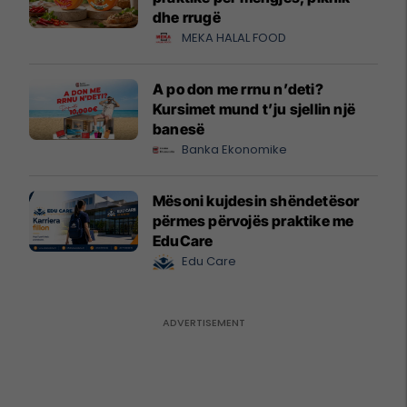
dhe rrugë
MEKA HALAL FOOD
A po don me rrnu n’deti?
Kursimet mund t’ju sjellin një
banesë
Banka Ekonomike
Mësoni kujdesin shëndetësor
përmes përvojës praktike me
EduCare
Edu Care