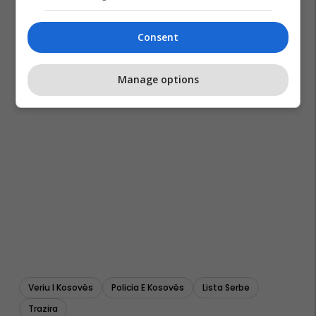
Consent
Manage options
Veriu I Kosovës
Policia E Kosovës
Lista Serbe
Trazira