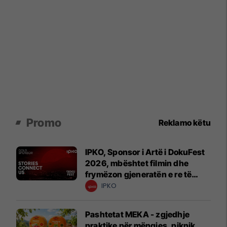
Promo
Reklamo këtu
IPKO, Sponsor i Artë i DokuFest
2026, mbështet filmin dhe
frymëzon gjeneratën e re të
krijuesve
IPKO
Pashtetat MEKA - zgjedhje
praktike për mëngjes, piknik