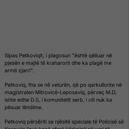
Sipas Petkoviqit, i plagosuri "është qëlluar në
pjesën e majtë të kraharorit dhe ka plagë me
armë zjarri".
Petkoviq, tha se në veturën, që po qarkullonte në
magjistralen Mitrovicë-Leposaviq, përveç M.D,
ishte edhe D.S, i komunitetit serb, i cili nuk ka
pësuar lëndime.
Petkoviq përsëriti se njësitë speciale të Policisë së