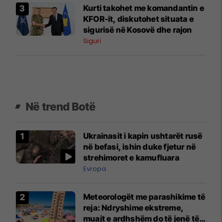
Kurti takohet me komandantin e
KFOR-it, diskutohet situata e
sigurisë në Kosovë dhe rajon
Siguri
Në trend Botë
Ukrainasit i kapin ushtarët rusë
në befasi, ishin duke fjetur në
strehimoret e kamufluara
Evropa
Meteorologët me parashikime të
reja: Ndryshime ekstreme,
muajt e ardhshëm do të jenë të