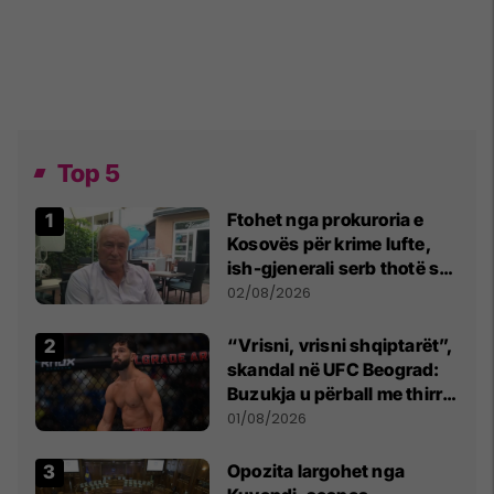
Top 5
Ftohet nga prokuroria e
Kosovës për krime lufte,
ish-gjenerali serb thotë se
dikush e tradhtoi në
02/08/2026
Beograd
“Vrisni, vrisni shqiptarët”,
skandal në UFC Beograd:
Buzukja u përball me thirrje
anti-shqiptare nga
01/08/2026
tribunat
Opozita largohet nga