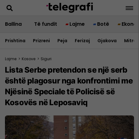
Ballina
Të fundit
Lajme
Botë
Ekono
Prishtina
Prizreni
Peja
Ferizaj
Gjakova
Mitrov
Lajme
>
Kosove
>
Siguri
Lista Serbe pretendon se një serb
është plagosur nga konfrontimi me
Njësinë Speciale të Policisë së
Kosovës në Leposaviq