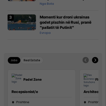
pazakontë
Nga Bota
Momenti kur droni ukrainas
godet plazhin në Rusi, pranë
"pallatit të Putinit"
Evropa
Jobs
Real Estate
Padel Zone
Flex B
Recepsionist/e
Architect
Prishtine
Prishtinë