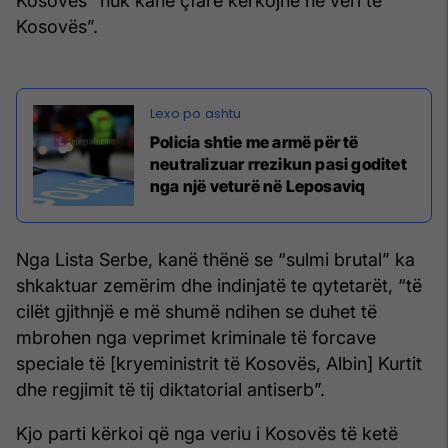
Kosovës “nuk kanë çfarë kërkojnë në veri të
Kosovës”.
Policia shtie me armë për të
neutralizuar rrezikun pasi goditet
nga një veturë në Leposaviq
Nga Lista Serbe, kanë thënë se “sulmi brutal” ka
shkaktuar zemërim dhe indinjatë te qytetarët, “të
cilët gjithnjë e më shumë ndihen se duhet të
mbrohen nga veprimet kriminale të forcave
speciale të [kryeministrit të Kosovës, Albin] Kurtit
dhe regjimit të tij diktatorial antiserb”.
Kjo parti kërkoi që nga veriu i Kosovës të ketë