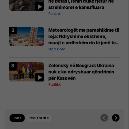
në befasi, ishin duke fjetur në
strehimoret e kamufluara
Evropa
Meteorologët me parashikime të
reja: Ndryshime ekstreme,
muajt e ardhshëm do të jenë të
pazakontë
Nga Bota
Zelensky në Beograd: Ukraina
nuk e ka ndryshuar qëndrimin
për Kosovën
Politikë
Jobs
Real Estate