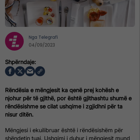
Nga
Telegrafi
04/09/2023
Rëndësia e mëngjesit ka qenë prej kohësh e
njohur për të gjithë, por është gjithashtu shumë e
rëndësishme se cilat ushqime i zgjidhni për ta
nisur ditën.
Mëngjesi i ekuilibruar është i rëndësishëm për
shëndetin tuaj. Ushqimi i duhur i mëngjesit mund