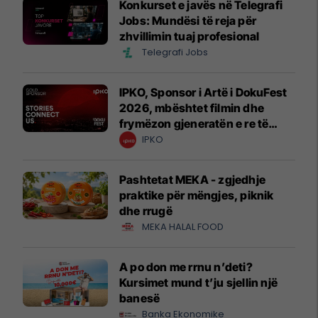
Konkurset e javës në Telegrafi
Jobs: Mundësi të reja për
zhvillimin tuaj profesional
Telegrafi Jobs
IPKO, Sponsor i Artë i DokuFest
2026, mbështet filmin dhe
frymëzon gjeneratën e re të
krijuesve
IPKO
Pashtetat MEKA - zgjedhje
praktike për mëngjes, piknik
dhe rrugë
MEKA HALAL FOOD
A po don me rrnu n’deti?
Kursimet mund t’ju sjellin një
banesë
Banka Ekonomike