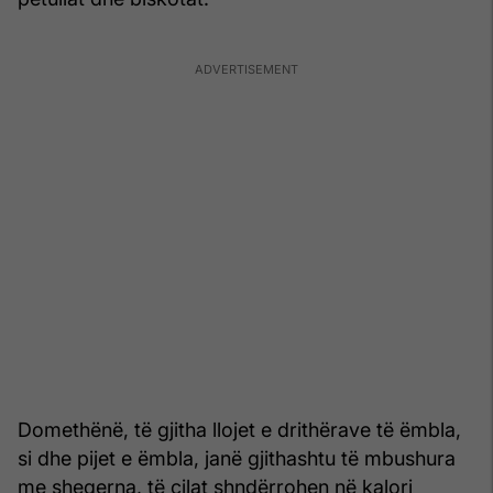
Domethënë, të gjitha llojet e drithërave të ëmbla,
si dhe pijet e ëmbla, janë gjithashtu të mbushura
me sheqerna, të cilat shndërrohen në kalori