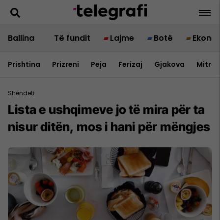
Ballina
Të fundit
Lajme
Botë
Ekono
Prishtina
Prizreni
Peja
Ferizaj
Gjakova
Mitrov
Shëndeti
Lista e ushqimeve jo të mira për ta
nisur ditën, mos i hani për mëngjes