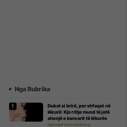
Nga Rubrika
Duket si brirë, por shfaqet në
lëkurë: Kjo rritje mund të jetë
shenjë e kancerit të lëkurës
Gjendjet shëndetësore