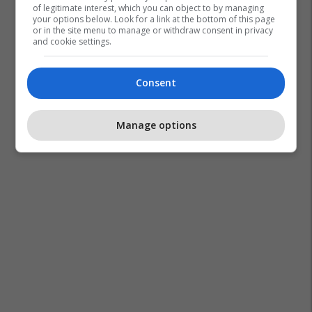
of legitimate interest, which you can object to by managing
your options below. Look for a link at the bottom of this page
or in the site menu to manage or withdraw consent in privacy
and cookie settings.
Jogurt Me Fruta
Biskota
Ngrënia E Mëngjesit
Muesli Krokant
Buka E Bardhë
Ushqimet
Consent
Drithërat
Petulla
Manage options