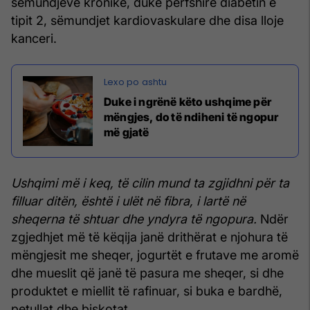
sëmundjeve kronike, duke përfshirë diabetin e
tipit 2, sëmundjet kardiovaskulare dhe disa lloje
kanceri.
Duke i ngrënë këto ushqime për
mëngjes, do të ndiheni të ngopur
më gjatë
Ushqimi më i keq, të cilin mund ta zgjidhni për ta
filluar ditën, është i ulët në fibra, i lartë në
sheqerna të shtuar dhe yndyra të ngopura.
Ndër
zgjedhjet më të këqija janë drithërat e njohura të
mëngjesit me sheqer, jogurtët e frutave me aromë
dhe mueslit që janë të pasura me sheqer, si dhe
produktet e miellit të rafinuar, si buka e bardhë,
petullat dhe biskotat.