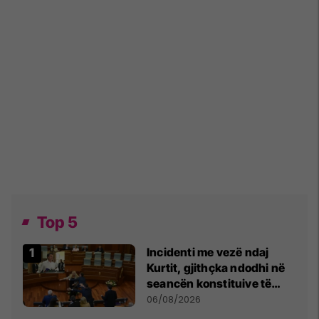
Top 5
Incidenti me vezë ndaj
Kurtit, gjithçka ndodhi në
seancën konstituive të
Kuvendit
06/08/2026