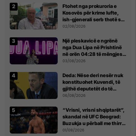
Ftohet nga prokuroria e
Kosovës për krime lufte,
ish-gjenerali serb thotë se
dikush e tradhtoi në
02/08/2026
Beograd
Një pleskavicë e ngrënë
nga Dua Lipa në Prishtinë
në orën 04:28 të mëngjesit
- dhe bota digjitale serbe
03/08/2026
shpall gjendjen e luftës
Deda: Nëse deri nesër nuk
konstituohet Kuvendi, të
gjithë deputetët do të
bëjnë shkelje të rëndë
06/08/2026
kushtetuese
“Vrisni, vrisni shqiptarët”,
skandal në UFC Beograd:
Buzukja u përball me thirrje
anti-shqiptare nga
01/08/2026