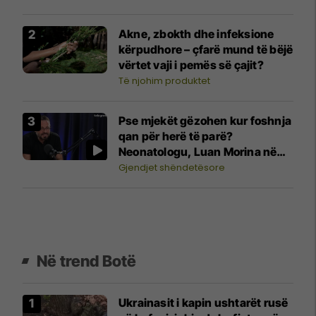
Akne, zbokth dhe infeksione
kërpudhore – çfarë mund të bëjë
vërtet vaji i pemës së çajit?
Të njohim produktet
Pse mjekët gëzohen kur foshnja
qan për herë të parë?
Neonatologu, Luan Morina në
"Shëndeti në rend të parë"
Gjendjet shëndetësore
Në trend Botë
Ukrainasit i kapin ushtarët rusë