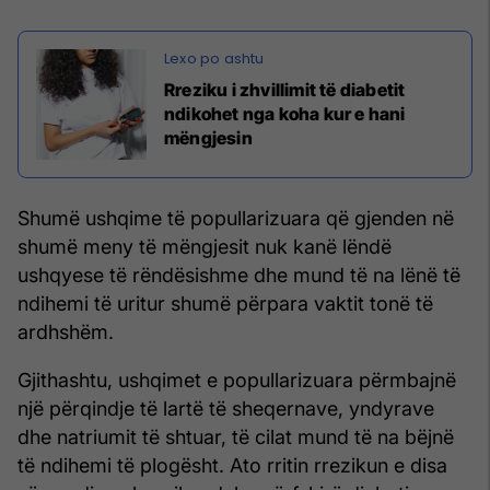
Rreziku i zhvillimit të diabetit
ndikohet nga koha kur e hani
mëngjesin
Shumë ushqime të popullarizuara që gjenden në
shumë meny të mëngjesit nuk kanë lëndë
ushqyese të rëndësishme dhe mund të na lënë të
ndihemi të uritur shumë përpara vaktit tonë të
ardhshëm.
Gjithashtu, ushqimet e popullarizuara përmbajnë
një përqindje të lartë të sheqernave, yndyrave
dhe natriumit të shtuar, të cilat mund të na bëjnë
të ndihemi të plogësht. Ato rritin rrezikun e disa