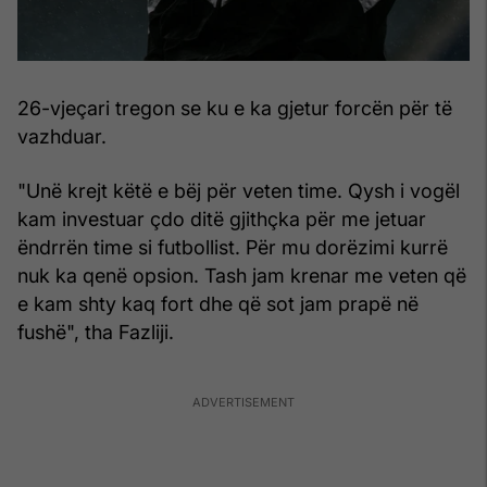
26-vjeçari tregon se ku e ka gjetur forcën për të
vazhduar.
"Unë krejt këtë e bëj për veten time. Qysh i vogël
kam investuar çdo ditë gjithçka për me jetuar
ëndrrën time si futbollist. Për mu dorëzimi kurrë
nuk ka qenë opsion. Tash jam krenar me veten që
e kam shty kaq fort dhe që sot jam prapë në
fushë", tha Fazliji.