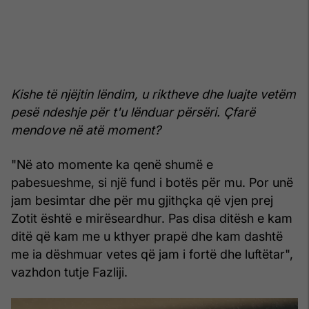
Kishe të njëjtin lëndim, u riktheve dhe luajte vetëm
pesë ndeshje për t'u lënduar përsëri. Çfarë
mendove në atë moment?
"Në ato momente ka qenë shumë e
pabesueshme, si një fund i botës për mu. Por unë
jam besimtar dhe për mu gjithçka që vjen prej
Zotit është e mirëseardhur. Pas disa ditësh e kam
ditë që kam me u kthyer prapë dhe kam dashtë
me ia dëshmuar vetes që jam i fortë dhe luftëtar",
vazhdon tutje Fazliji.