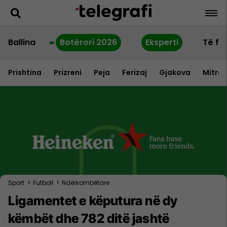
Ballina
Botërori 2026
Eksperti
Të fu
Prishtina
Prizreni
Peja
Ferizaj
Gjakova
Mitrov
Sport
>
Futboll
>
Ndërkombëtare
Ligamentet e këputura në dy
këmbët dhe 782 ditë jashtë