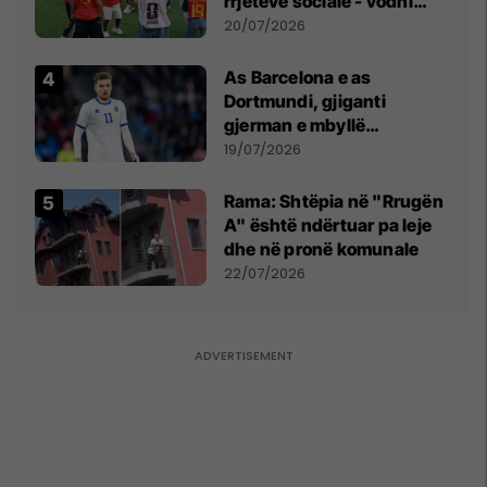
rrjeteve sociale - vodhi
vëmendjen pas finales së
20/07/2026
Kupës së Botës
As Barcelona e as
Dortmundi, gjiganti
gjerman e mbyllë
marrëveshjen për Fisnik
19/07/2026
Asllanin
Rama: Shtëpia në "Rrugën
A" është ndërtuar pa leje
dhe në pronë komunale
22/07/2026