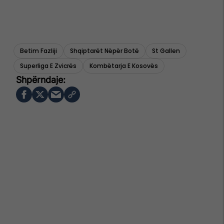
Betim Fazliji
Shqiptarët Nëpër Botë
St Gallen
Superliga E Zvicrës
Kombëtarja E Kosovës