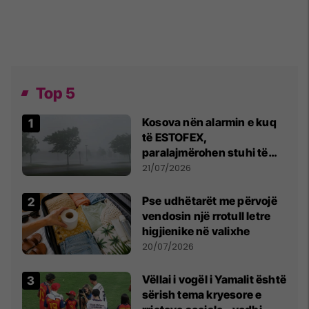
Top 5
Kosova nën alarmin e kuq
të ESTOFEX,
paralajmërohen stuhi të
fuqishme me breshër dhe
21/07/2026
erëra të forta
Pse udhëtarët me përvojë
vendosin një rrotull letre
higjienike në valixhe
20/07/2026
Vëllai i vogël i Yamalit është
sërish tema kryesore e