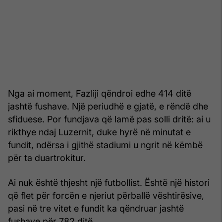
Nga ai moment, Fazliji qëndroi edhe 414 ditë
jashtë fushave. Një periudhë e gjatë, e rëndë dhe
sfiduese. Por fundjava që lamë pas solli dritë: ai u
rikthye ndaj Luzernit, duke hyrë në minutat e
fundit, ndërsa i gjithë stadiumi u ngrit në këmbë
për ta duartrokitur.
Ai nuk është thjesht një futbollist. Është një histori
që flet për forcën e njeriut përballë vështirësive,
pasi në tre vitet e fundit ka qëndruar jashtë
fushave për 782 ditë.