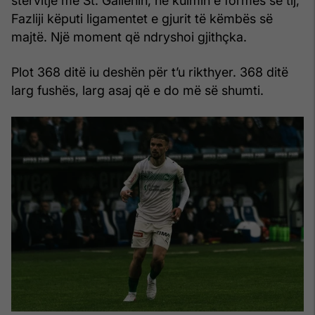
stërvitje me St. Gallenin, në kulmin e formës së tij,
Fazliji këputi ligamentet e gjurit të këmbës së
majtë. Një moment që ndryshoi gjithçka.
Plot 368 ditë iu deshën për t’u rikthyer. 368 ditë
larg fushës, larg asaj që e do më së shumti.