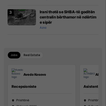
Irani thotë se SHBA-të goditën
centralin bërthamor në ndërtim
e sipër
Azia
Jobs
Real Estate
Avedo Kosovo
ALTIN
Recepsioniste
Asistente e S
Prishtinë
Prishtinë