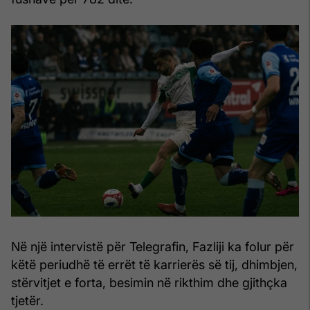
Në një intervistë për Telegrafin, Fazliji ka folur për
këtë periudhë të errët të karrierës së tij, dhimbjen,
stërvitjet e forta, besimin në rikthim dhe gjithçka
tjetër.