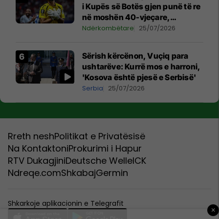
i Kupës së Botës gjen punë të re
në moshën 40-vjeçare,
nënshkruan me klubin ikonik
Ndërkombëtare
25/07/2026
Sërish kërcënon, Vuçiq para
ushtarëve: Kurrë mos e harroni,
'Kosova është pjesë e Serbisë'
Serbia
25/07/2026
Rreth nesh
Politikat e Privatësisë
Na Kontaktoni
Prokurimi i Hapur
RTV Dukagjini
Deutsche Welle
ICK
Ndreqe.com
Shkabaj
Germin
Shkarkoje aplikacionin e Telegrafit
×