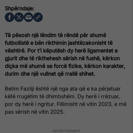
Të pësosh një lëndim të rëndë për shumë
futbollistë e bën rikthimin jashtëzakonisht të
vështirë. Por t’i këputësh dy herë ligamentet e
gjurit dhe të rikthehesh sërish në fushë, kërkon
diçka më shumë se forcë fizike, kërkon karakter,
durim dhe një vullnet që rrallë shihet.
Betim Fazliji është një nga ata që e ka përjetuar
këtë rrugëtim të dhimbshëm. Dy herë i rrëzuar,
por dy herë i ngritur. Fillimisht në vitin 2023, e më
pas sërish në vitin 2025.