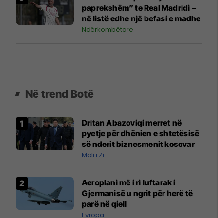
paprekshëm” te Real Madridi –
në listë edhe një befasi e madhe
Ndërkombëtare
Në trend Botë
Dritan Abazoviqi merret në
pyetje për dhënien e shtetësisë
së nderit biznesmenit kosovar
Mali i Zi
Aeroplani më i ri luftarak i
Gjermanisë u ngrit për herë të
parë në qiell
Evropa