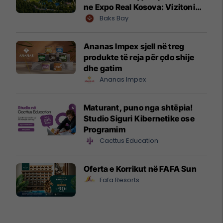
ne Expo Real Kosova: Vizitoni
shtandin dhe zbuloni
Baks Bay
mundësitë e investimit
Ananas Impex sjell në treg
produkte të reja për çdo shije
dhe gatim
Ananas Impex
Maturant, puno nga shtëpia!
Studio Siguri Kibernetike ose
Programim
Cacttus Education
Oferta e Korrikut në FAFA Sun
Fafa Resorts