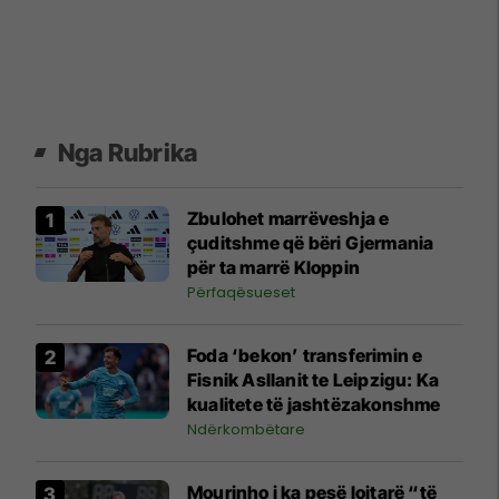
Nga Rubrika
Zbulohet marrëveshja e
çuditshme që bëri Gjermania
për ta marrë Kloppin
Përfaqësueset
Foda ‘bekon’ transferimin e
Fisnik Asllanit te Leipzigu: Ka
kualitete të jashtëzakonshme
Ndërkombëtare
Mourinho i ka pesë lojtarë “të