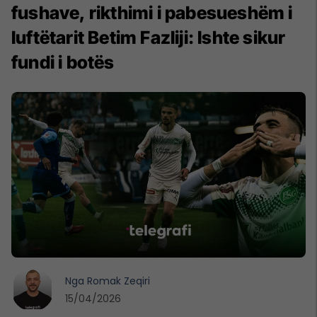
fushave, rikthimi i pabesueshëm i
luftëtarit Betim Fazliji: Ishte sikur
fundi i botës
Nga
Romak Zeqiri
15/04/2026