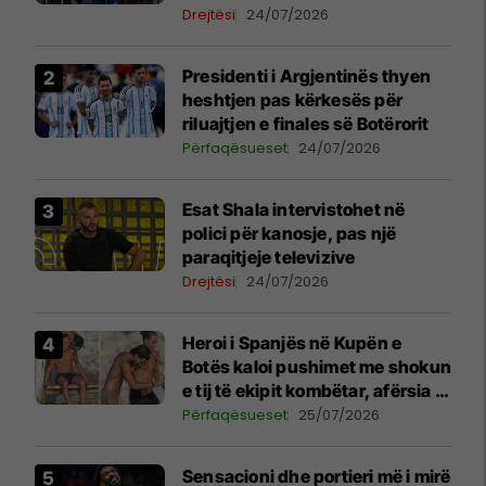
pretendimet
Drejtësi
24/07/2026
Presidenti i Argjentinës thyen
heshtjen pas kërkesës për
riluajtjen e finales së Botërorit
Përfaqësueset
24/07/2026
Esat Shala intervistohet në
polici për kanosje, pas një
paraqitjeje televizive
Drejtësi
24/07/2026
Heroi i Spanjës në Kupën e
Botës kaloi pushimet me shokun
e tij të ekipit kombëtar, afërsia e
tyre shkakton reagime të mëdha
Përfaqësueset
25/07/2026
Sensacioni dhe portieri më i mirë