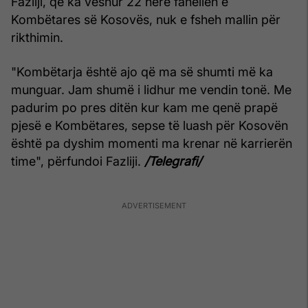
Fazliji, që ka veshur 22 herë fanellën e
Kombëtares së Kosovës, nuk e fsheh mallin për
rikthimin.
"Kombëtarja është ajo që ma së shumti më ka
munguar. Jam shumë i lidhur me vendin tonë. Me
padurim po pres ditën kur kam me qenë prapë
pjesë e Kombëtares, sepse të luash për Kosovën
është pa dyshim momenti ma krenar në karrierën
time", përfundoi Fazliji.
/Telegrafi/