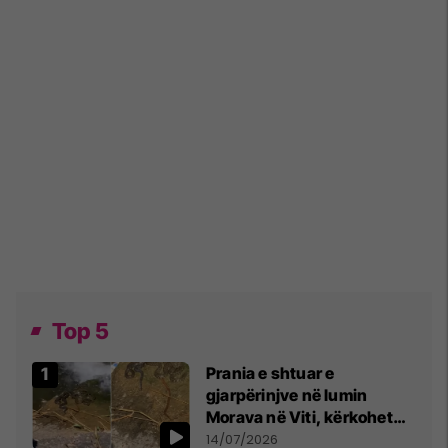
Top 5
Prania e shtuar e
gjarpërinjve në lumin
Morava në Viti, kërkohet
kujdes nga qytetarët
14/07/2026