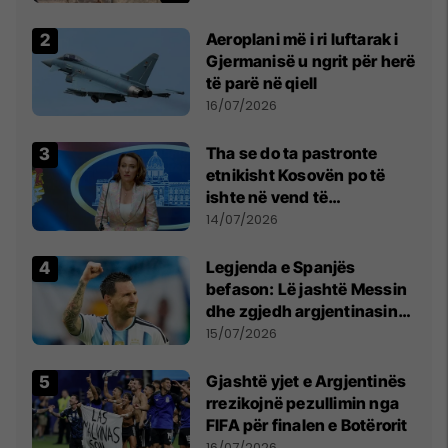
Aeroplani më i ri luftarak i
Gjermanisë u ngrit për herë
të parë në qiell
16/07/2026
Tha se do ta pastronte
etnikisht Kosovën po të
ishte në vend të
Millosheviqit, Lëvizja e
14/07/2026
Qytetarëve të Lirë në Serbi
kërkon shkarkimin e
Legjenda e Spanjës
menjëhershëm të
befason: Lë jashtë Messin
Snezhana Paunoviq
dhe zgjedh argjentinasin
më të mirë në botë
15/07/2026
Gjashtë yjet e Argjentinës
rrezikojnë pezullimin nga
FIFA për finalen e Botërorit
16/07/2026