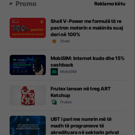
Promo
Reklamo këtu
Shell V-Power me formulë të re
pastron motorin e makinës suaj
deri në 100%
Shell
MobiSIM: Internet kudo dhe 15%
cashback
MobiSIM
Frutex lanson në treg ART
Ketchup
Frutex
UBT i pari me numrin më të
madh të programeve të
akredituara në sektorin privat