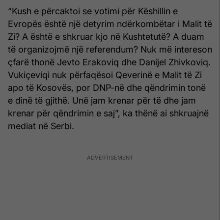
“Kush e përcaktoi se votimi për Këshillin e
Evropës është një detyrim ndërkombëtar i Malit të
Zi? A është e shkruar kjo në Kushtetutë? A duam
të organizojmë një referendum? Nuk më intereson
çfarë thonë Jevto Erakoviq dhe Danijel Zhivkoviq.
Vukiçeviqi nuk përfaqësoi Qeverinë e Malit të Zi
apo të Kosovës, por DNP-në dhe qëndrimin tonë
e dinë të gjithë. Unë jam krenar për të dhe jam
krenar për qëndrimin e saj”, ka thënë ai shkruajnë
mediat në Serbi.