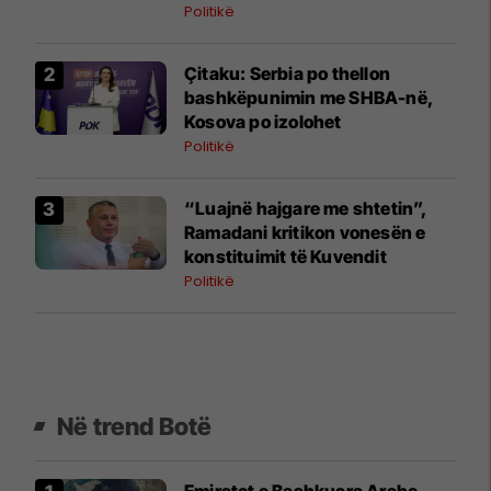
Politikë
Çitaku: Serbia po thellon
bashkëpunimin me SHBA-në,
Kosova po izolohet
Politikë
“Luajnë hajgare me shtetin”,
Ramadani kritikon vonesën e
konstituimit të Kuvendit
Politikë
Në trend Botë
Emiratet e Bashkuara Arabe