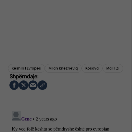
Këshilli I Evropës
Milan Knezheviq
Kosova
Mali I Zi