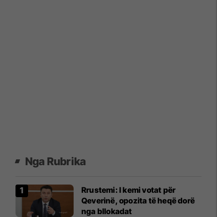
Nga Rubrika
Rrustemi: I kemi votat për
Qeverinë, opozita të heqë dorë
nga bllokadat