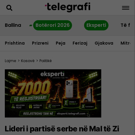
Ballina
Botërori 2026
Eksperti
Të fu
Prishtina
Prizreni
Peja
Ferizaj
Gjakova
Mitrov
Lajme
>
Kosovë
>
Politikë
Lideri i partisë serbe në Mal të Zi