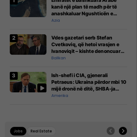
kanë një plan të madh për të
anashkaluar Ngushticën e
Hormuzit
Azia
Vdes gazetari serb Stefan
Cvetkoviq, që hetoi vrasjen e
Ivanoviqit – kishte denoncuar
kërcënime ndaj vëllezërve
Ballkan
Vuçiq
Ish-shefi i CIA, gjenerali
Petraeus: Ukraina përdor mbi 10
mijë dronë në ditë, SHBA-ja
mbetet shumë prapa në
Amerika
prodhim
Jobs
Real Estate