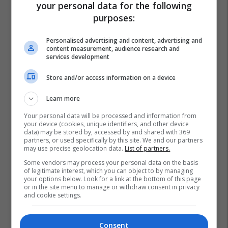
your personal data for the following
purposes:
Personalised advertising and content, advertising and
content measurement, audience research and
services development
Store and/or access information on a device
Learn more
Your personal data will be processed and information from
your device (cookies, unique identifiers, and other device
data) may be stored by, accessed by and shared with 369
partners, or used specifically by this site. We and our partners
may use precise geolocation data.
List of partners.
Some vendors may process your personal data on the basis
of legitimate interest, which you can object to by managing
your options below. Look for a link at the bottom of this page
or in the site menu to manage or withdraw consent in privacy
and cookie settings.
Dashmir Idrizi
Gazetaria
Shaqir Foniqi
Consent