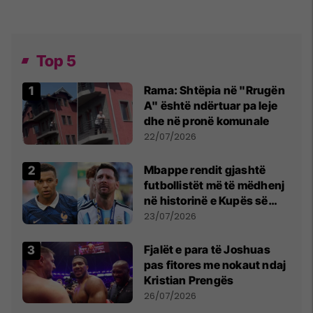
Top 5
Rama: Shtëpia në "Rrugën
A" është ndërtuar pa leje
dhe në pronë komunale
22/07/2026
Mbappe rendit gjashtë
futbollistët më të mëdhenj
në historinë e Kupës së
Botës, Messi mbetet i dyti
23/07/2026
Fjalët e para të Joshuas
pas fitores me nokaut ndaj
Kristian Prengës
26/07/2026