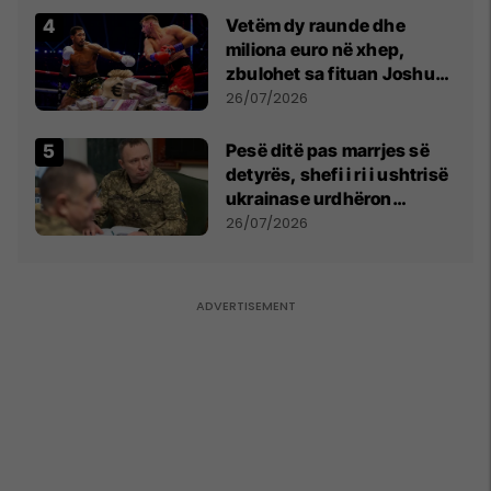
Vetëm dy raunde dhe
miliona euro në xhep,
zbulohet sa fituan Joshua
e Prenga
26/07/2026
Pesë ditë pas marrjes së
detyrës, shefi i ri i ushtrisë
ukrainase urdhëron
kontroll të madh
26/07/2026