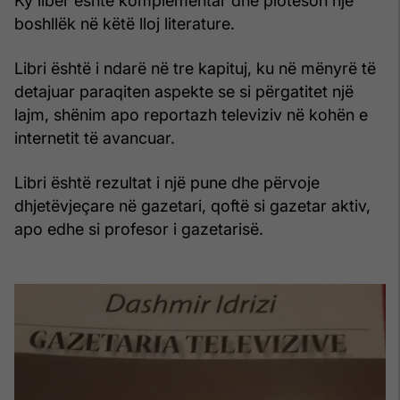
Ky libër është komplementar dhe plotëson një
boshllëk në këtë lloj literature.
Libri është i ndarë në tre kapituj, ku në mënyrë të
detajuar paraqiten aspekte se si përgatitet një
lajm, shënim apo reportazh televiziv në kohën e
internetit të avancuar.
Libri është rezultat i një pune dhe përvoje
dhjetëvjeçare në gazetari, qoftë si gazetar aktiv,
apo edhe si profesor i gazetarisë.