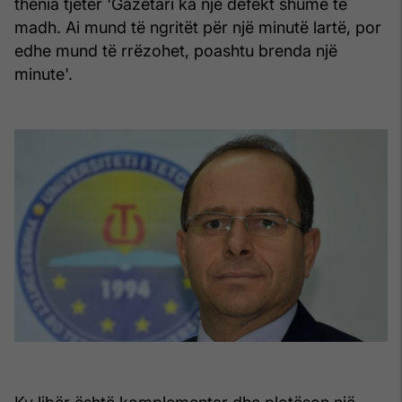
thënia tjetër 'Gazetari ka një defekt shumë të
madh. Ai mund të ngritët për një minutë lartë, por
edhe mund të rrëzohet, poashtu brenda një
minute'.