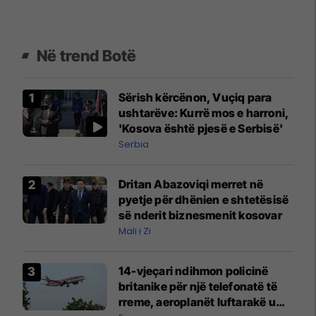
Në trend Botë
Sërish kërcënon, Vuçiq para
ushtarëve: Kurrë mos e harroni,
'Kosova është pjesë e Serbisë'
Serbia
Dritan Abazoviqi merret në
pyetje për dhënien e shtetësisë
së nderit biznesmenit kosovar
Mali i Zi
14-vjeçari ndihmon policinë
britanike për një telefonatë të
rreme, aeroplanët luftarakë u