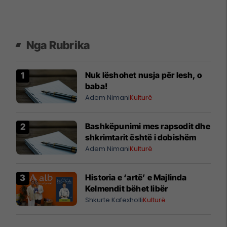
Nga Rubrika
Nuk lëshohet nusja për lesh, o
baba!
Adem Nimani
Kulturë
Bashkëpunimi mes rapsodit dhe
shkrimtarit është i dobishëm
Adem Nimani
Kulturë
Historia e ‘artë’ e Majlinda
Kelmendit bëhet libër
Shkurte Kafexholli
Kulturë