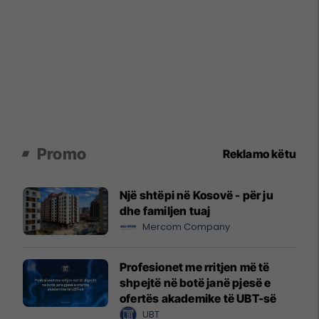
Promo
Reklamo këtu
Një shtëpi në Kosovë - për ju
dhe familjen tuaj
Mercom Company
Profesionet me rritjen më të
shpejtë në botë janë pjesë e
ofertës akademike të UBT-së
UBT