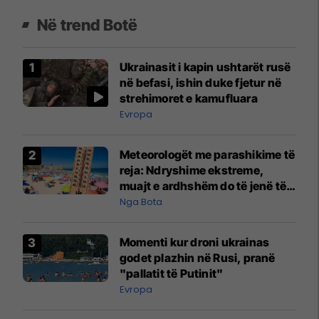
Në trend Botë
Ukrainasit i kapin ushtarët rusë
në befasi, ishin duke fjetur në
strehimoret e kamufluara
Evropa
Meteorologët me parashikime të
reja: Ndryshime ekstreme,
muajt e ardhshëm do të jenë të
pazakontë
Nga Bota
Momenti kur droni ukrainas
godet plazhin në Rusi, pranë
"pallatit të Putinit"
Evropa