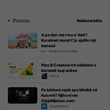
Promo
Reklamo këtu
A po don me rrnu n’deti?
Kursimet mund t’ju sjellin një
banesë
Banka Ekonomike
Plan B Creative rrit ndikimin e
biznesit tuaj online
Plan B
Po kërkoni mjek apo klinikë në
Kosovë? Njihuni me
GjejeMjekun.com
GjejeMjekun