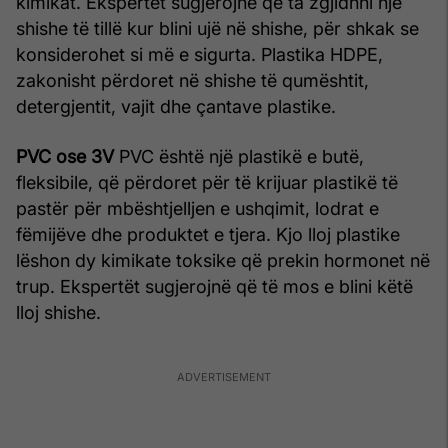
kimikat. Ekspertët sugjerojnë që ta zgjidhni një
shishe të tillë kur blini ujë në shishe, për shkak se
konsiderohet si më e sigurta. Plastika HDPE,
zakonisht përdoret në shishe të qumështit,
detergjentit, vajit dhe çantave plastike.
PVC ose 3V
PVC është një plastikë e butë,
fleksibile, që përdoret për të krijuar plastikë të
pastër për mbështjelljen e ushqimit, lodrat e
fëmijëve dhe produktet e tjera. Kjo lloj plastike
lëshon dy kimikate toksike që prekin hormonet në
trup. Ekspertët sugjerojnë që të mos e blini këtë
lloj shishe.