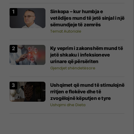
Sinkopa – kur humbja e
vetëdijes mund të jetë sinjal i një
sëmundjeje të zemrës
Temat Autoriale
Ky veprim i zakonshëm mund të
jetë shkaku i infeksioneve
urinare që përsëriten
Gjendjet shëndetësore
Ushqimet që mund të stimulojnë
rritjen e flokëve dhe të
zvogëlojnë këputjen e tyre
Ushqimi dhe Dieta