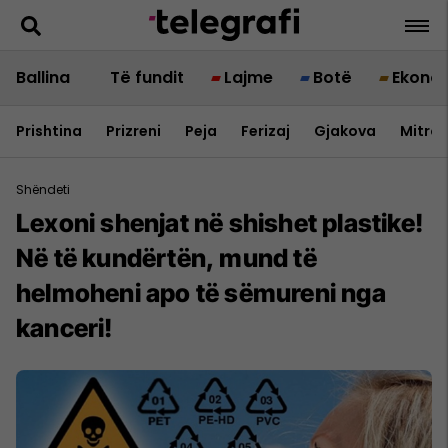
Ballina
Të fundit
Lajme
Botë
Ekono
Prishtina
Prizreni
Peja
Ferizaj
Gjakova
Mitrov
Shëndeti
Lexoni shenjat në shishet plastike!
Në të kundërtën, mund të
helmoheni apo të sëmureni nga
kanceri!