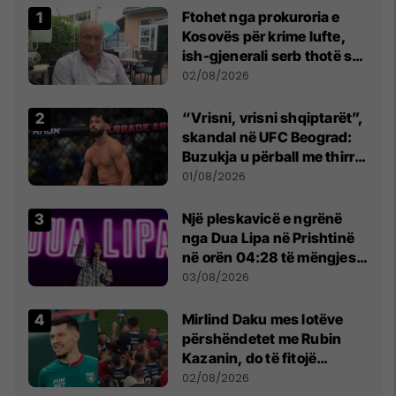
Ftohet nga prokuroria e
Kosovës për krime lufte,
ish-gjenerali serb thotë se
dikush e tradhtoi në
02/08/2026
Beograd
“Vrisni, vrisni shqiptarët”,
skandal në UFC Beograd:
Buzukja u përball me thirrje
anti-shqiptare nga
01/08/2026
tribunat
Një pleskavicë e ngrënë
nga Dua Lipa në Prishtinë
në orën 04:28 të mëngjesit
- dhe bota digjitale serbe
03/08/2026
shpall gjendjen e luftës
Mirlind Daku mes lotëve
përshëndetet me Rubin
Kazanin, do të fitojë
miliona te Spartak Moska
02/08/2026