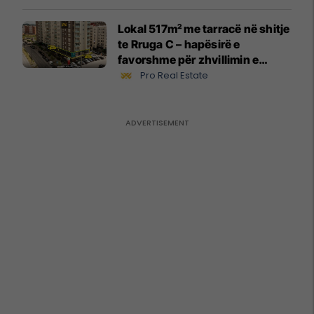
Lokal 517m² me tarracë në shitje
te Rruga C – hapësirë e
favorshme për zhvillimin e
biznesit #15796
Pro Real Estate