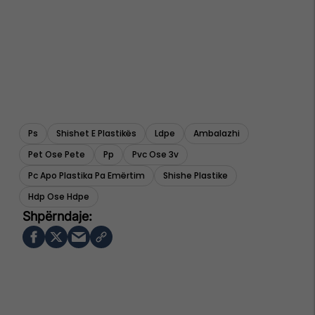
Ps
Shishet E Plastikës
Ldpe
Ambalazhi
Pet Ose Pete
Pp
Pvc Ose 3v
Pc Apo Plastika Pa Emërtim
Shishe Plastike
Hdp Ose Hdpe