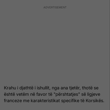
Krahu i djathtë i ishullit, nga ana tjetër, thotë se
është vetëm në favor të "përshtatjes" së ligjeve
franceze me karakteristikat specifike të Korsikës.