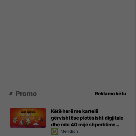
Promo
Reklamo këtu
Këtë herë me kartelë
gërvishtëse plotësisht digjitale
dhe mbi 40 mijë shpërblime
instant!
Meridian