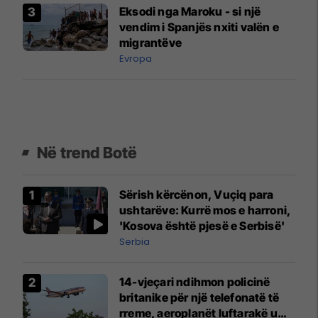
Eksodi nga Maroku - si një
vendim i Spanjës nxiti valën e
migrantëve
Evropa
Në trend Botë
Sërish kërcënon, Vuçiq para
ushtarëve: Kurrë mos e harroni,
'Kosova është pjesë e Serbisë'
Serbia
14-vjeçari ndihmon policinë
britanike për një telefonatë të
rreme, aeroplanët luftarakë u