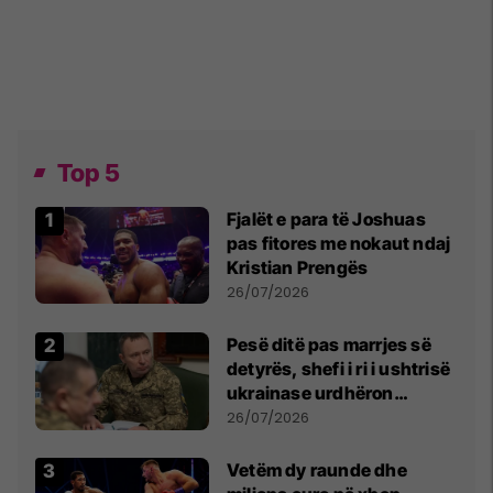
Top 5
Fjalët e para të Joshuas
pas fitores me nokaut ndaj
Kristian Prengës
26/07/2026
Pesë ditë pas marrjes së
detyrës, shefi i ri i ushtrisë
ukrainase urdhëron
kontroll të madh
26/07/2026
Vetëm dy raunde dhe