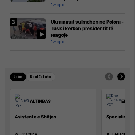
ngritën në ajër për të
Evropa
interceptuar fluturaken e Qatar
Airways që po shkonte drejt
Ukrainasit sulmohen në Poloni -
Mançesterit
Tusk i kërkon presidentit të
reagojë
Evropa
Jobs
Real Estate
ALTINBAS
Elkos
Asistente e Shitjes
Specialist Mi
Prishtinë
Ferizaj