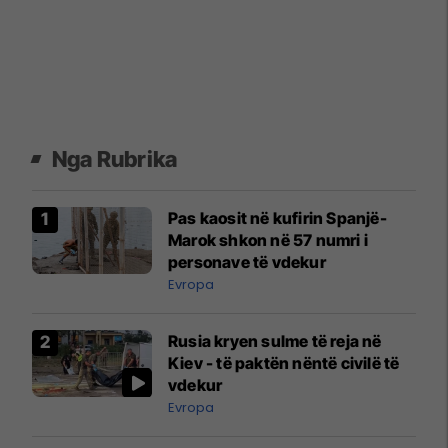
Nga Rubrika
Pas kaosit në kufirin Spanjë-
Marok shkon në 57 numri i
personave të vdekur
Evropa
Rusia kryen sulme të reja në
Kiev - të paktën nëntë civilë të
vdekur
Evropa