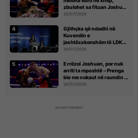
miliona euro në xhep,
zbulohet sa fituan Joshua
e Prenga
26/07/2026
Gjithçka që ndodhi në
Kuvendin e
jashtëzakonshëm të LDK-
së
30/07/2026
E rrëzoi Joshuan, por nuk
arriti ta mposhtë – Prenga
bie me nokaut në raundin e
dytë
26/07/2026