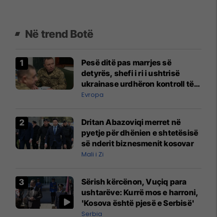
Në trend Botë
Pesë ditë pas marrjes së
detyrës, shefi i ri i ushtrisë
ukrainase urdhëron kontroll të
madh
Evropa
Dritan Abazoviqi merret në
pyetje për dhënien e shtetësisë
së nderit biznesmenit kosovar
Mali i Zi
Sërish kërcënon, Vuçiq para
ushtarëve: Kurrë mos e harroni,
'Kosova është pjesë e Serbisë'
Serbia