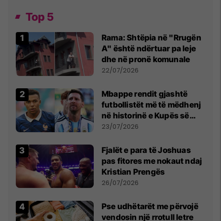
Top 5
Rama: Shtëpia në "Rrugën
A" është ndërtuar pa leje
dhe në pronë komunale
22/07/2026
Mbappe rendit gjashtë
futbollistët më të mëdhenj
në historinë e Kupës së
Botës, Messi mbetet i dyti
23/07/2026
Fjalët e para të Joshuas
pas fitores me nokaut ndaj
Kristian Prengës
26/07/2026
Pse udhëtarët me përvojë
vendosin një rrotull letre