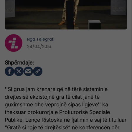
Nga
Telegrafi
24/04/2016
''Si grua jam krenare që në tërë sistemin e
drejtësisë ekzistojnë gra të cilat janë të
guximshme dhe veprojnë sipas ligjeve'' ka
theksuar prokurorja e Prokurorisë Speciale
Publike, Lençe Ristoska në fjalimin e saj të titulluar
“Gratë si roje të drejtësisë” në konferencën për