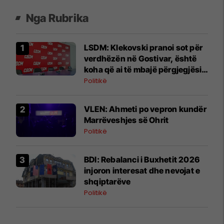
Nga Rubrika
LSDM: Klekovski pranoi sot për
verdhëzën në Gostivar, është
koha që ai të mbajë përgjegjësi
penale
Politikë
VLEN: Ahmeti po vepron kundër
Marrëveshjes së Ohrit
Politikë
BDI: Rebalanci i Buxhetit 2026
injoron interesat dhe nevojat e
shqiptarëve
Politikë