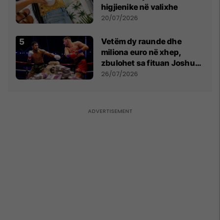
higjienike në valixhe
20/07/2026
Vetëm dy raunde dhe
miliona euro në xhep,
zbulohet sa fituan Joshua
e Prenga
26/07/2026