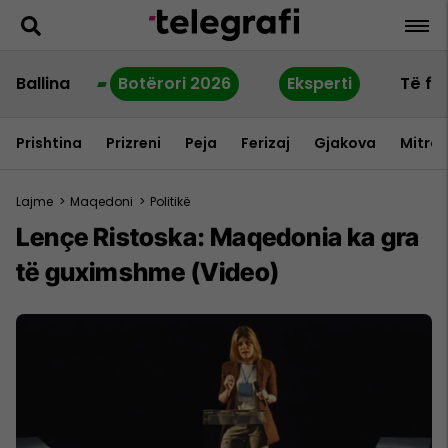
Ballina
Botërori 2026
Eksperti
Të fu
Prishtina
Prizreni
Peja
Ferizaj
Gjakova
Mitrov
Lajme
>
Maqedoni
>
Politikë
Lençe Ristoska: Maqedonia ka gra
të guximshme (Video)