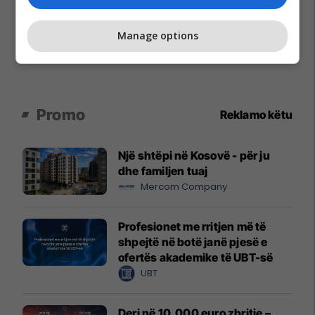
Manage options
Promo
Reklamo këtu
Një shtëpi në Kosovë - për ju
dhe familjen tuaj
Mercom Company
Profesionet me rritjen më të
shpejtë në botë janë pjesë e
ofertës akademike të UBT-së
UBT
Deri në 10,000 euro zbritje –