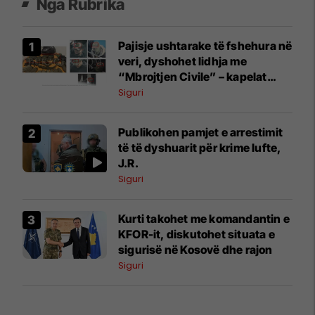
Nga Rubrika
Pajisje ushtarake të fshehura në
veri, dyshohet lidhja me
“Mbrojtjen Civile” – kapelat
përputhen me ato të përdorura
Siguri
nga pjesëtarët e saj
Publikohen pamjet e arrestimit
të të dyshuarit për krime lufte,
J.R.
Siguri
Kurti takohet me komandantin e
KFOR-it, diskutohet situata e
sigurisë në Kosovë dhe rajon
Siguri