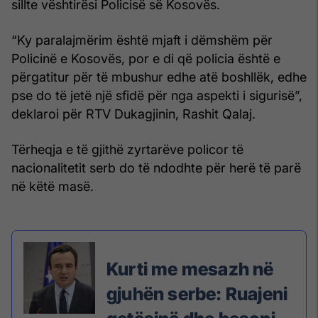
sillte vështirësi Policisë së Kosovës.
“Ky paralajmërim është mjaft i dëmshëm për
Policinë e Kosovës, por e di që policia është e
përgatitur për të mbushur edhe atë boshllëk, edhe
pse do të jetë një sfidë për nga aspekti i sigurisë”,
deklaroi për RTV Dukagjinin, Rashit Qalaj.
Tërheqja e të gjithë zyrtarëve policor të
nacionalitetit serb do të ndodhte për herë të parë
në këtë masë.
Kurti me mesazh në
gjuhën serbe: Ruajeni