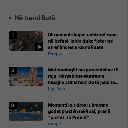
Në trend Botë
Ukrainasit i kapin ushtarët rusë
në befasi, ishin duke fjetur në
strehimoret e kamufluara
Evropa
Meteorologët me parashikime të
reja: Ndryshime ekstreme,
muajt e ardhshëm do të jenë të
pazakontë
Nga Bota
Momenti kur droni ukrainas
godet plazhin në Rusi, pranë
"pallatit të Putinit"
Evropa