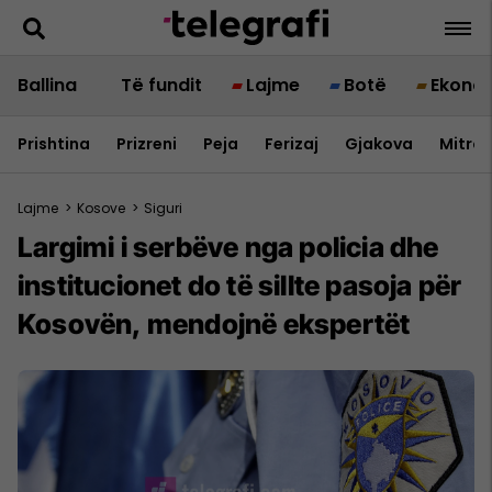
Ballina
Të fundit
Lajme
Botë
Ekono
Prishtina
Prizreni
Peja
Ferizaj
Gjakova
Mitrov
Lajme
>
Kosove
>
Siguri
Largimi i serbëve nga policia dhe
institucionet do të sillte pasoja për
Kosovën, mendojnë ekspertët