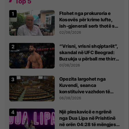
Top 5
Ftohet nga prokuroria e
Kosovës për krime lufte,
ish-gjenerali serb thotë se
dikush e tradhtoi në
02/08/2026
Beograd
“Vrisni, vrisni shqiptarët”,
skandal në UFC Beograd:
Buzukja u përball me thirrje
anti-shqiptare nga
01/08/2026
tribunat
Opozita largohet nga
Kuvendi, seanca
konstituive vazhdon të
shtunën në orën 11:00
06/08/2026
Një pleskavicë e ngrënë
nga Dua Lipa në Prishtinë
në orën 04:28 të mëngjesit