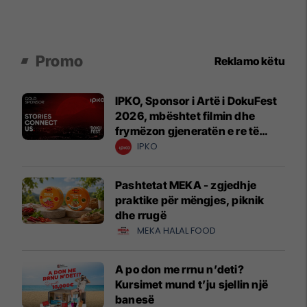
Promo
Reklamo këtu
IPKO, Sponsor i Artë i DokuFest
2026, mbështet filmin dhe
frymëzon gjeneratën e re të
krijuesve
IPKO
Pashtetat MEKA - zgjedhje
praktike për mëngjes, piknik
dhe rrugë
MEKA HALAL FOOD
A po don me rrnu n’deti?
Kursimet mund t’ju sjellin një
banesë