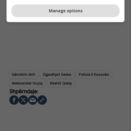
Manage options
Qëndrim Arifi
Zgjedhjet Serbe
Policia E Kosovës
Aleksandar Vuçiq
Rashit Qalaj