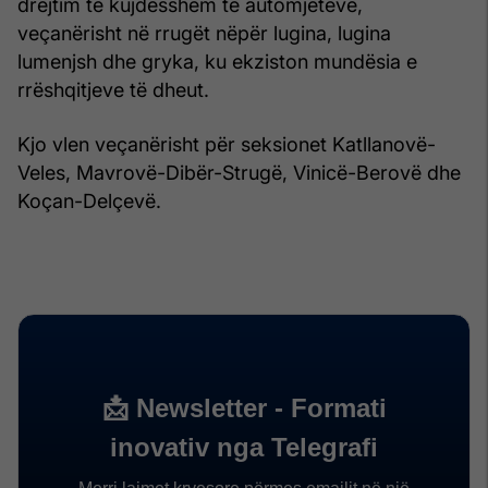
drejtim të kujdesshëm të automjeteve,
veçanërisht në rrugët nëpër lugina, lugina
lumenjsh dhe gryka, ku ekziston mundësia e
rrëshqitjeve të dheut.
Kjo vlen veçanërisht për seksionet Katllanovë-
Veles, Mavrovë-Dibër-Strugë, Vinicë-Berovë dhe
Koçan-Delçevë.