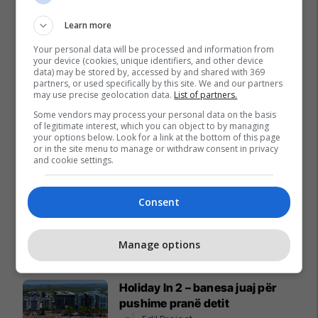
Learn more
Your personal data will be processed and information from
your device (cookies, unique identifiers, and other device
data) may be stored by, accessed by and shared with 369
partners, or used specifically by this site. We and our partners
may use precise geolocation data.
List of partners.
Some vendors may process your personal data on the basis
of legitimate interest, which you can object to by managing
your options below. Look for a link at the bottom of this page
or in the site menu to manage or withdraw consent in privacy
and cookie settings.
Consent
Promo
Manage options
Reklamo këtu
Holiday In 2 – banesa juaj për
pushime pranë detit