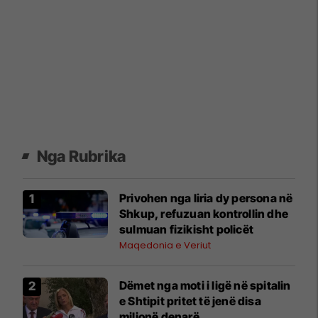
Nga Rubrika
Privohen nga liria dy persona në
Shkup, refuzuan kontrollin dhe
sulmuan fizikisht policët
Maqedonia e Veriut
Dëmet nga moti i ligë në spitalin
e Shtipit pritet të jenë disa
milionë denarë