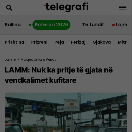
Ballina
Botërori 2026
Të fundit
Lajme
Prishtina
Prizreni
Peja
Ferizaj
Gjakova
Mitrov
Lajme
>
Maqedonia e Veriut
LAMM: Nuk ka pritje të gjata në
vendkalimet kufitare