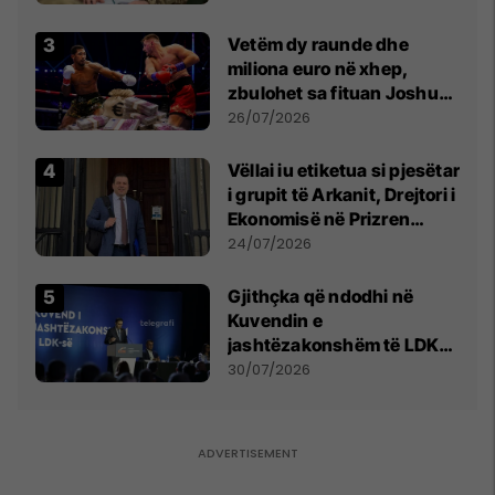
Vetëm dy raunde dhe
miliona euro në xhep,
zbulohet sa fituan Joshua
e Prenga
26/07/2026
Vëllai iu etiketua si pjesëtar
i grupit të Arkanit, Drejtori i
Ekonomisë në Prizren
mohon pretendimet
24/07/2026
Gjithçka që ndodhi në
Kuvendin e
jashtëzakonshëm të LDK-
së
30/07/2026