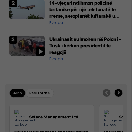
14-vjeçari ndihmon policinë
britanike për një telefonatë të
rreme, aeroplanët luftarakë u
ngritën në ajër për të
Evropa
interceptuar fluturaken e Qatar
Airways që po shkonte drejt
Ukrainasit sulmohen në Poloni -
Mançesterit
Tusk i kërkon presidentit të
reagojë
Evropa
Jobs
Real Estate
Solace Management Ltd
Solac