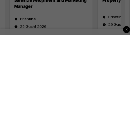
Sales Development and Marketing
Property Ma
Manager
Prishtinë
Prishtinë
29 Gusht 2
29 Gusht 2026
×