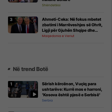
Shëndetësi
Ahmeti-Ceka: Në fokus mbetet
zbatimi i Marrëveshjes së Ohrit,
Ligji për Gjuhën Shqipe dhe
integrimi në BE
Maqedonia e Veriut
Në trend Botë
Sërish kërcënon, Vuçiq para
ushtarëve: Kurrë mos e harroni,
'Kosova është pjesë e Serbisë'
Serbia