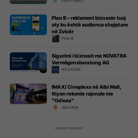
Edil Project
Plan B – reklamoni biznesin tuaj
aty ku është audienca shqiptare
në Zvicër
Plan B
Sigurimi i biznesit me NOVATRA
Vermögensberatung AG
NOVATRA
IMAX/ Cineplexx në Albi Mall,
thyen rekorde rajonale me
"Odisea"
Albi Mall