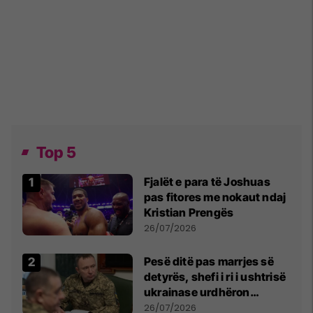
Top 5
Fjalët e para të Joshuas
pas fitores me nokaut ndaj
Kristian Prengës
26/07/2026
Pesë ditë pas marrjes së
detyrës, shefi i ri i ushtrisë
ukrainase urdhëron
kontroll të madh
26/07/2026