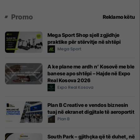
Promo
Reklamo këtu
Mega Sport Shop sjell zgjidhje
praktike për stërvitje në shtëpi
Mega Sport
A ke plane me ardh n’ Kosovë me ble
banese apo shtëpi – Hajde në Expo
Real Kosova 2026
Expo Real Kosova
Plan B Creative e vendos biznesin
tuaj në ekranet digjitale të aeroportit
Plan B
South Park – gjithçka që të duhet, në