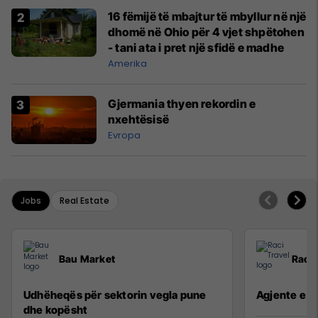
16 fëmijë të mbajtur të mbyllur në një
dhomë në Ohio për 4 vjet shpëtohen
- tani ata i pret një sfidë e madhe
Amerika
Gjermania thyen rekordin e
nxehtësisë
Evropa
Jobs
Real Estate
Bau Market
Raci 
Udhëheqës për sektorin vegla pune
Agjente e sh
dhe kopësht