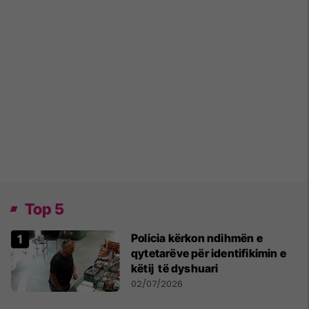
Top 5
Policia kërkon ndihmën e
qytetarëve për identifikimin e
këtij të dyshuari
02/07/2026