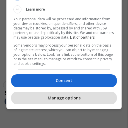
Learn more
Your personal data will be processed and information from
your device (cookies, unique identifiers, and other device
data) may be stored by, accessed by and shared with 369
partners, or used specifically by this site. We and our partners
may use precise geolocation data.
List of partners.
Some vendors may process your personal data on the basis
of legitimate interest, which you can object to by managing
your options below. Look for a link at the bottom of this page
or in the site menu to manage or withdraw consent in privacy
and cookie settings.
Consent
Fletët E Lakrës
Shiatiku
Lakra
Manage options