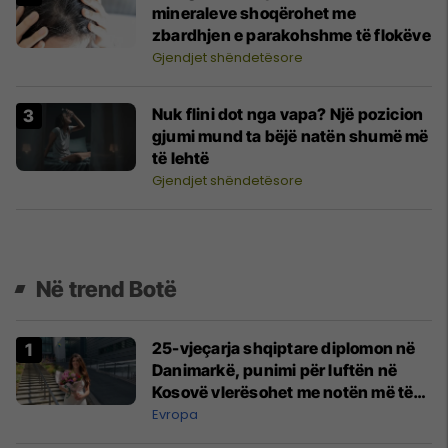
mineraleve shoqërohet me
zbardhjen e parakohshme të flokëve
Gjendjet shëndetësore
Nuk flini dot nga vapa? Një pozicion
gjumi mund ta bëjë natën shumë më
të lehtë
Gjendjet shëndetësore
Në trend Botë
25-vjeçarja shqiptare diplomon në
Danimarkë, punimi për luftën në
Kosovë vlerësohet me notën më të
lartë
Evropa