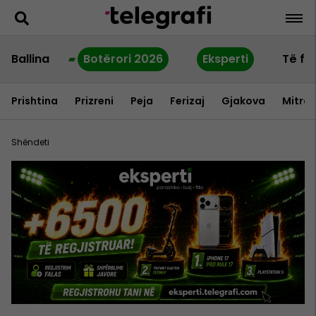
Ballina
Botërori 2026
Eksperti
Të fu
Prishtina
Prizreni
Peja
Ferizaj
Gjakova
Mitrov
Shëndeti