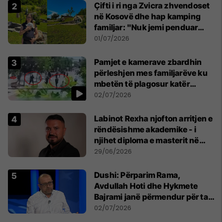
Çifti i ri nga Zvicra zhvendoset
në Kosovë dhe hap kamping
familjar: "Nuk jemi penduar
asnjë ditë"
01/07/2026
Pamjet e kamerave zbardhin
përleshjen mes familjarëve ku
mbetën të plagosur katër
persona
02/07/2026
Labinot Rexha njofton arritjen e
rëndësishme akademike - i
njihet diploma e masterit në
Psikologji në Zvicër
29/06/2026
Dushi: Përparim Rama,
Avdullah Hoti dhe Hykmete
Bajrami janë përmendur për ta
udhëhequr LDK-në
02/07/2026