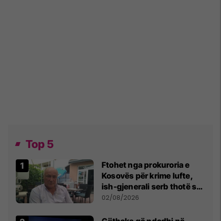
Top 5
Ftohet nga prokuroria e
Kosovës për krime lufte,
ish-gjenerali serb thotë se
dikush e tradhtoi në
02/08/2026
Beograd