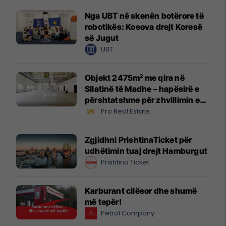
Nga UBT në skenën botërore të
robotikës: Kosova drejt Koresë
së Jugut
UBT
Objekt 2475m² me qira në
Sllatinë të Madhe – hapësirë e
përshtatshme për zhvillimin e
biznesit #16068
Pro Real Estate
Zgjidhni PrishtinaTicket për
udhëtimin tuaj drejt Hamburgut
Prishtina Ticket
Karburant cilësor dhe shumë
më tepër!
Petrol Company