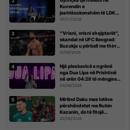
Gjithçka që ndodhi në
Kuvendin e
jashtëzakonshëm të LDK-
së
30/07/2026
“Vrisni, vrisni shqiptarët”,
skandal në UFC Beograd:
Buzukja u përball me thirrje
anti-shqiptare nga
01/08/2026
tribunat
Një pleskavicë e ngrënë
nga Dua Lipa në Prishtinë
në orën 04:28 të mëngjesit
- dhe bota digjitale serbe
03/08/2026
shpall gjendjen e luftës
Mirlind Daku mes lotëve
përshëndetet me Rubin
Kazanin, do të fitojë
miliona te Spartak Moska
02/08/2026