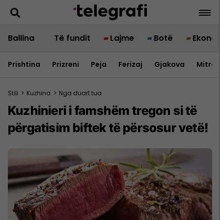
Ballina
Të fundit
Lajme
Botë
Ekono
Prishtina
Prizreni
Peja
Ferizaj
Gjakova
Mitrov
Stili
>
Kuzhina
>
Nga duart tua
Kuzhinieri i famshëm tregon si të
përgatisim biftek të përsosur vetë!