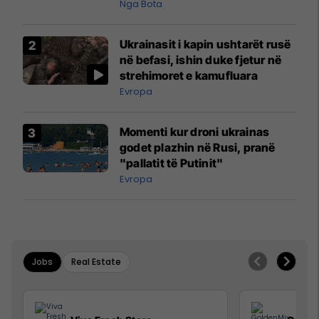
pazakontë
Nga Bota
Ukrainasit i kapin ushtarët rusë
në befasi, ishin duke fjetur në
strehimoret e kamufluara
Evropa
Momenti kur droni ukrainas
godet plazhin në Rusi, pranë
"pallatit të Putinit"
Evropa
Jobs
Real Estate