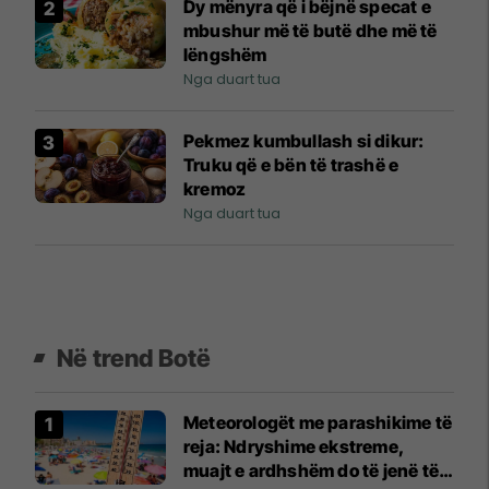
Dy mënyra që i bëjnë specat e
mbushur më të butë dhe më të
lëngshëm
Nga duart tua
Pekmez kumbullash si dikur:
Truku që e bën të trashë e
kremoz
Nga duart tua
Në trend Botë
Meteorologët me parashikime të
reja: Ndryshime ekstreme,
muajt e ardhshëm do të jenë të