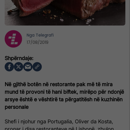
Nga
Telegrafi
17/08/2019
Në gjithë botën në restorante pak më të mira
mund të provoni të hani biftek, mirëpo për ndonjë
arsye është e vështirë ta përgatitësh në kuzhinën
personale
Shefi i njohur nga Portugalia, Oliver da Kosta,
pronar i disa restoranteve në Lisbonë, zbulon