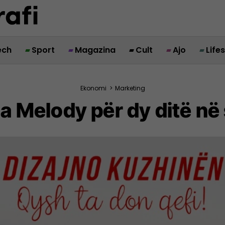
ech
Sport
Magazina
Cult
Ajo
Life
Ekonomi
>
Marketing
a Melody për dy ditë në 