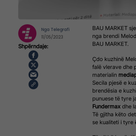
BAU MARKET sjell
Nga
Telegrafi
nga brendi Melod
11/05/2023
BAU MARKET.
Çdo kuzhinë Melo
falë vlerave dhe 
materialin
media
Secila pjesë e 
brendësia e kuzh
punuese të tyre j
Fundermax
dhe 
Të gjitha këto de
se kualiteti i tyr