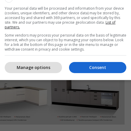
Your personal data will be processed and information from your device
 kuzhinat nga Melody janë kuzhinat më inovative, të
(cookies, unique identifiers, and other device data) may be stored by,
accessed by and shared with 369 partners, or used specifically by this
ësore dhe vërtetë të pashme e që gjithashtu janë
site. We and our partners may use precise geolocation data.
List of
partners.
 me çmimin më të lirë në tregun tonë.
Some vendors may process your personal data on the basis of legitimate
interest, which you can object to by managing your options below. Look
for a link at the bottom of this page or in the site menu to manage or
withdraw consent in privacy and cookie settings.
Manage options
Consent