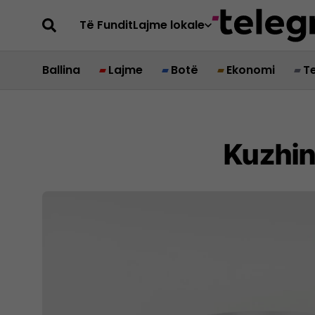
Të Fundit
Lajme lokale
Ballina
Lajme
Botë
Ekonomi
T
Kuzhin