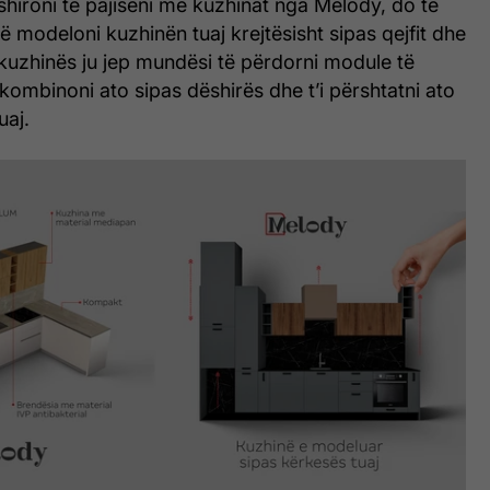
ëshironi të pajiseni me kuzhinat nga Melody, do të
ë modeloni kuzhinën tuaj krejtësisht sipas qejfit dhe
oj i kuzhinës ju jep mundësi të përdorni module të
kombinoni ato sipas dëshirës dhe t’i përshtatni ato
uaj.