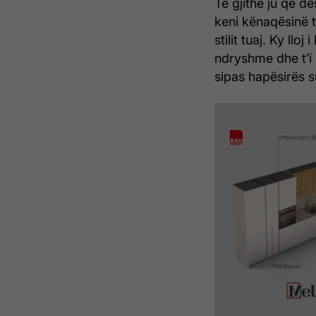
Të gjithë ju që d
keni kënaqësinë t
stilit tuaj. Ky ll
ndryshme dhe t’i 
sipas hapësirës s