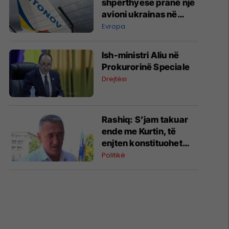
shpërthyese pranë një
avioni ukrainas në
Leipzig
Evropa
Ish-ministri ​Aliu në
Prokurorinë Speciale
Drejtësi
​Rashiq: S’jam takuar
ende me Kurtin, të
enjten konstituohet
kuvendi por s’votohet
Politikë
qeveria