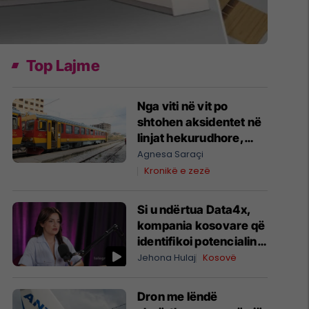
Top Lajme
Nga viti në vit po
shtohen aksidentet në
linjat hekurudhore,
kërkohen masa
Agnesa Saraçi
urgjente për sigurinë
Kronikë e zezë
në vendkalime
Si u ndërtua Data4x,
kompania kosovare që
identifikoi potencialin
prej 1 miliard eurosh
Jehona Hulaj
Kosovë
për prodhimin lokal
Dron me lëndë