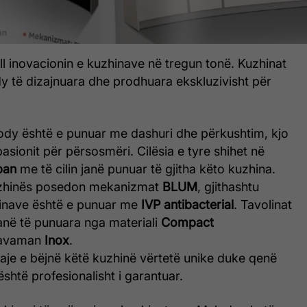
 inovacionin e kuzhinave në tregun tonë. Kuzhinat
y të dizajnuara dhe prodhuara ekskluzivisht për
dy është e punuar me dashuri dhe përkushtim, kjo
pasionit për përsosmëri. Cilësia e tyre shihet në
pan
me të cilin janë punuar të gjitha këto kuzhina.
kuzhinës posedon mekanizmat
BLUM
, gjithashtu
inave është e punuar me
IVP antibacterial
. Tavolinat
anë të punuara nga materiali
Compact
lavaman
Inox
.
taje e bëjnë këtë kuzhinë vërtetë unike duke qenë
e është profesionalisht i garantuar.