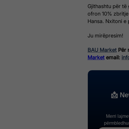
Gjithashtu për të
ofron 10% zbritje
Hansa. Nxitoni e
Ju mirëpresim!
BAU Market
Për 
Market
email:
in