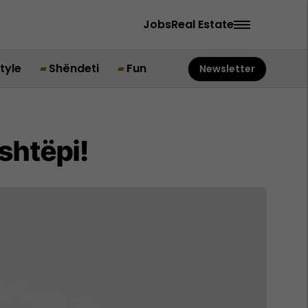
Jobs
Real Estate
style
Shëndeti
Fun
Newsletter
shtëpi!