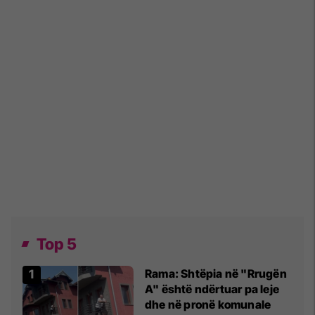
Top 5
Rama: Shtëpia në "Rrugën
A" është ndërtuar pa leje
dhe në pronë komunale