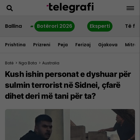
Ballina
Botërori 2026
Eksperti
Të fu
Prishtina
Prizreni
Peja
Ferizaj
Gjakova
Mitrov
Botë
>
Nga Bota
>
Australia
Kush ishin personat e dyshuar për
sulmin terrorist në Sidnei, çfarë
dihet deri më tani për ta?