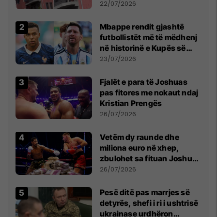
22/07/2026
Mbappe rendit gjashtë
futbollistët më të mëdhenj
në historinë e Kupës së
Botës, Messi mbetet i dyti
23/07/2026
Fjalët e para të Joshuas
pas fitores me nokaut ndaj
Kristian Prengës
26/07/2026
Vetëm dy raunde dhe
miliona euro në xhep,
zbulohet sa fituan Joshua
e Prenga
26/07/2026
Pesë ditë pas marrjes së
detyrës, shefi i ri i ushtrisë
ukrainase urdhëron