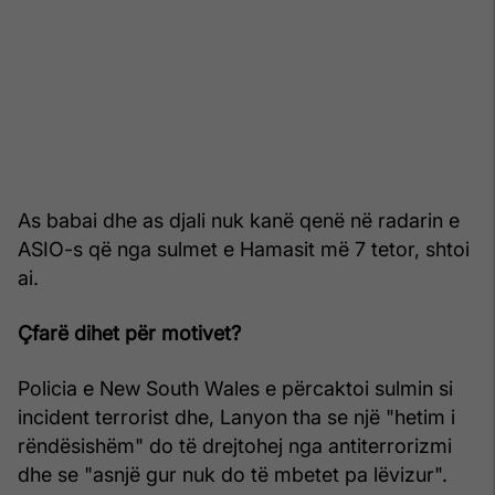
As babai dhe as djali nuk kanë qenë në radarin e
ASIO-s që nga sulmet e Hamasit më 7 tetor, shtoi
ai.
Çfarë dihet për motivet?
Policia e New South Wales e përcaktoi sulmin si
incident terrorist dhe, Lanyon tha se një "hetim i
rëndësishëm" do të drejtohej nga antiterrorizmi
dhe se "asnjë gur nuk do të mbetet pa lëvizur".