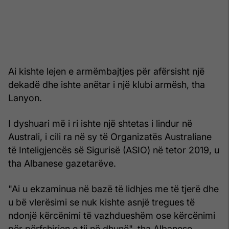
Ai kishte lejen e armëmbajtjes për afërsisht një
dekadë dhe ishte anëtar i një klubi armësh, tha
Lanyon.
I dyshuari më i ri ishte një shtetas i lindur në
Australi, i cili ra në sy të Organizatës Australiane
të Inteligjencës së Sigurisë (ASIO) në tetor 2019, u
tha Albanese gazetarëve.
"Ai u ekzaminua në bazë të lidhjes me të tjerë dhe
u bë vlerësimi se nuk kishte asnjë tregues të
ndonjë kërcënimi të vazhdueshëm ose kërcënimi
për përfshirjen e tij në dhunë", tha Albanese.