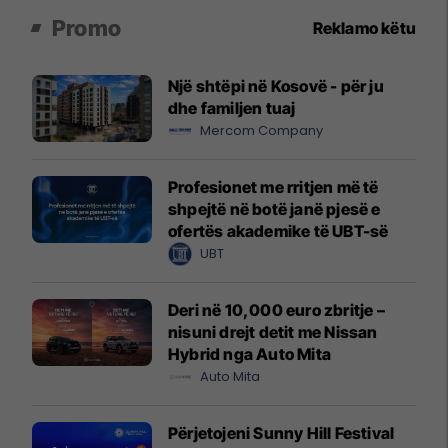
Promo
Reklamo këtu
Një shtëpi në Kosovë - për ju
dhe familjen tuaj
Mercom Company
Profesionet me rritjen më të
shpejtë në botë janë pjesë e
ofertës akademike të UBT-së
UBT
Deri në 10,000 euro zbritje –
nisuni drejt detit me Nissan
Hybrid nga Auto Mita
Auto Mita
Përjetojeni Sunny Hill Festival