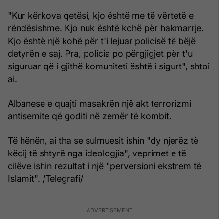
"Kur kërkova qetësi, kjo është me të vërtetë e
rëndësishme. Kjo nuk është kohë për hakmarrje.
Kjo është një kohë për t'i lejuar policisë të bëjë
detyrën e saj. Pra, policia po përgjigjet për t'u
siguruar që i gjithë komuniteti është i sigurt", shtoi
ai.
Albanese e quajti masakrën një akt terrorizmi
antisemite që goditi në zemër të kombit.
Të hënën, ai tha se sulmuesit ishin "dy njerëz të
këqij të shtyrë nga ideologjia", veprimet e të
cilëve ishin rezultat i një "perversioni ekstrem të
Islamit". /Telegrafi/