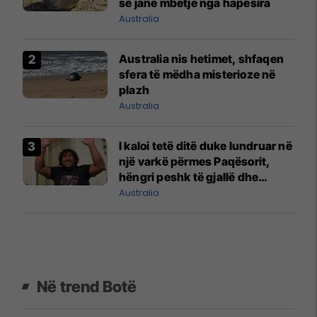
se janë mbetje nga hapësira
Australia
Australia nis hetimet, shfaqen
sfera të mëdha misterioze në
plazh
Australia
I kaloi tetë ditë duke lundruar në
një varkë përmes Paqësorit,
hëngri peshk të gjallë dhe
mblodhi ujë shiu
Australia
Në trend Botë