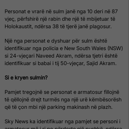
Personat e vrarë në sulm janë nga 10 deri në 87
vjeç, përfshirë një rabin dhe një të mbijetuar të
Holokaustit, ndërsa 38 të tjerë janë plagosur.
Një nga personat e dyshuar për sulm është
identifikuar nga policia e New South Wales (NSW)
si 24-vjeçari Naveed Akram, ndërsa tjetri është
identifikuar si babai i tij 50-vjeçar, Sajid Akram.
Si e kryen sulmin?
Pamjet tregojnë se personat e armatosur fillojnë
të qëllojnë drejt turmës nga një urë këmbësorësh
që të çon mbi një parking makinash në plazh.
Sky News ka identifikuar nga pamjet se personi i
armatosur më i ri po përdorte një pushkë, ndërsa