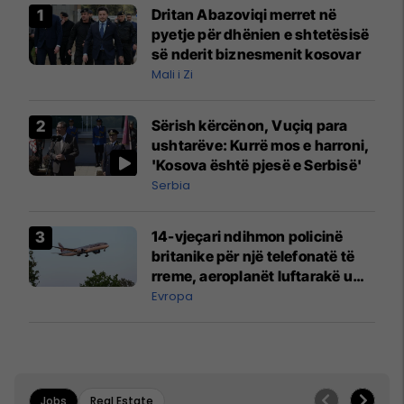
Dritan Abazoviqi merret në
pyetje për dhënien e shtetësisë
së nderit biznesmenit kosovar
Mali i Zi
Sërish kërcënon, Vuçiq para
ushtarëve: Kurrë mos e harroni,
'Kosova është pjesë e Serbisë'
Serbia
14-vjeçari ndihmon policinë
britanike për një telefonatë të
rreme, aeroplanët luftarakë u
ngritën në ajër për të
Evropa
interceptuar fluturaken e Qatar
Airways që po shkonte drejt
Mançesterit
Jobs
Real Estate