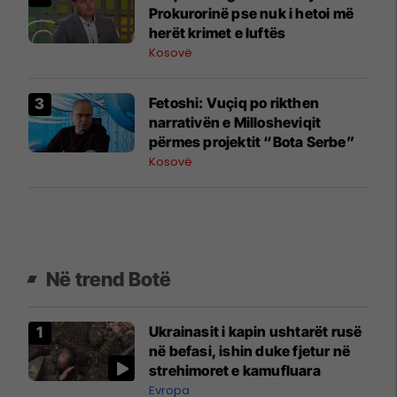
Prokurorinë pse nuk i hetoi më
herët krimet e luftës
Kosovë
Fetoshi: Vuçiq po rikthen
narrativën e Millosheviqit
përmes projektit “Bota Serbe”
Kosovë
Në trend Botë
Ukrainasit i kapin ushtarët rusë
në befasi, ishin duke fjetur në
strehimoret e kamufluara
Evropa