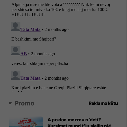
Promo
Reklamo këtu
A po don me rrnu n’deti?
Kursimet mund t’ju sjellin një