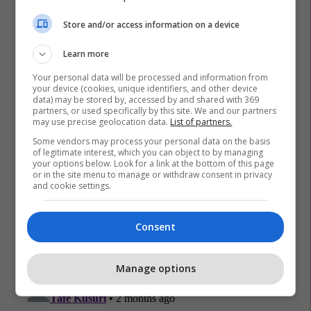
Store and/or access information on a device
Learn more
Qeveria E Kosoves
Kryeminister
Your personal data will be processed and information from
Ministria Per Pune Dhe Familje
Albin Kurti
your device (cookies, unique identifiers, and other device
data) may be stored by, accessed by and shared with 369
partners, or used specifically by this site. We and our partners
may use precise geolocation data.
List of partners.
Some vendors may process your personal data on the basis
of legitimate interest, which you can object to by managing
your options below. Look for a link at the bottom of this page
or in the site menu to manage or withdraw consent in privacy
and cookie settings.
Consent
Manage options