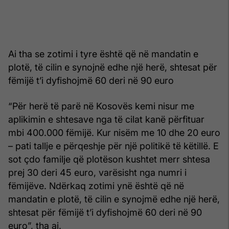
Ai tha se zotimi i tyre është që në mandatin e
plotë, të cilin e synojnë edhe një herë, shtesat për
fëmijë t’i dyfishojmë 60 deri në 90 euro
“Për herë të parë në Kosovës kemi nisur me
aplikimin e shtesave nga të cilat kanë përfituar
mbi 400.000 fëmijë. Kur nisëm me 10 dhe 20 euro
– pati tallje e përqeshje për një politikë të këtillë. E
sot çdo familje që plotëson kushtet merr shtesa
prej 30 deri 45 euro, varësisht nga numri i
fëmijëve. Ndërkaq zotimi ynë është që në
mandatin e plotë, të cilin e synojmë edhe një herë,
shtesat për fëmijë t’i dyfishojmë 60 deri në 90
euro”, tha ai.