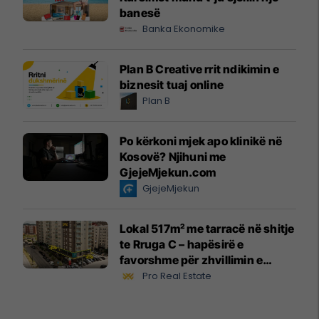
banesë
Banka Ekonomike
Plan B Creative rrit ndikimin e
biznesit tuaj online
Plan B
Po kërkoni mjek apo klinikë në
Kosovë? Njihuni me
GjejeMjekun.com
GjejeMjekun
Lokal 517m² me tarracë në shitje
te Rruga C – hapësirë e
favorshme për zhvillimin e
biznesit #15796
Pro Real Estate