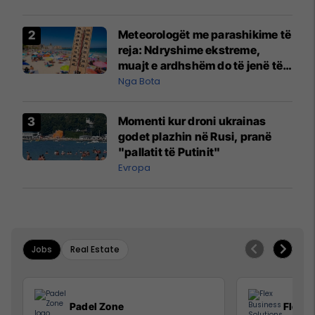
Meteorologët me parashikime të
reja: Ndryshime ekstreme,
muajt e ardhshëm do të jenë të
pazakontë
Nga Bota
Momenti kur droni ukrainas
godet plazhin në Rusi, pranë
"pallatit të Putinit"
Evropa
Jobs
Real Estate
Padel Zone
Flex B