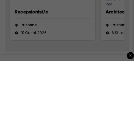
Recepsionist/e
Architect
Prishtine
Prishtinë
31 Gusht 2026
6 Shtator 2
×