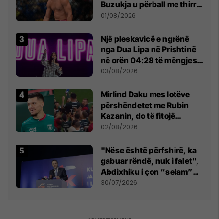
Buzukja u përball me thirrje
anti-shqiptare nga
01/08/2026
tribunat
Një pleskavicë e ngrënë
nga Dua Lipa në Prishtinë
në orën 04:28 të mëngjesit
- dhe bota digjitale serbe
03/08/2026
shpall gjendjen e luftës
Mirlind Daku mes lotëve
përshëndetet me Rubin
Kazanin, do të fitojë
miliona te Spartak Moska
02/08/2026
"Nëse është përfshirë, ka
gabuar rëndë, nuk i falet",
Abdixhiku i çon “selam”
Përparim Ramës
30/07/2026