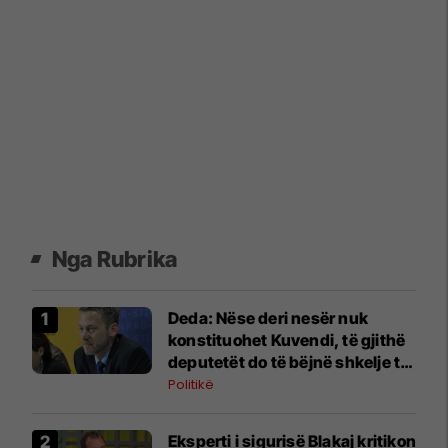
Nga Rubrika
Deda: Nëse deri nesër nuk
konstituohet Kuvendi, të gjithë
deputetët do të bëjnë shkelje të
rëndë kushtetuese
Politikë
Eksperti i sigurisë Blakaj kritikon