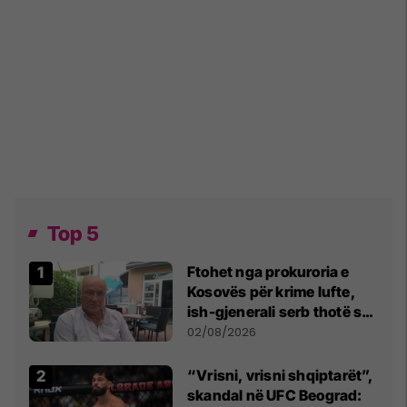
Top 5
Ftohet nga prokuroria e
Kosovës për krime lufte,
ish-gjenerali serb thotë se
dikush e tradhtoi në
02/08/2026
Beograd
“Vrisni, vrisni shqiptarët”,
skandal në UFC Beograd: