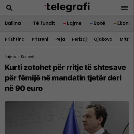
Ballina
Të fundit
Lajme
Botë
Ekono
Prishtina
Prizreni
Peja
Ferizaj
Gjakova
Mitrov
Lajme
>
Kosovë
Kurti zotohet për rritje të shtesave
për fëmijë në mandatin tjetër deri
në 90 euro