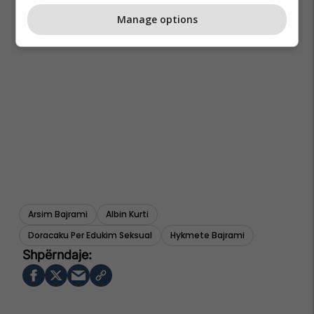
Manage options
Arsim Bajrami
Albin Kurti
Doracaku Per Edukim Seksual
Hykmete Bajrami