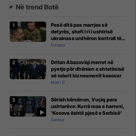
Në trend Botë
Pesë ditë pas marrjes së
detyrës, shefi i ri i ushtrisë
ukrainase urdhëron kontroll të
madh
Evropa
Dritan Abazoviqi merret në
pyetje për dhënien e shtetësisë
së nderit biznesmenit kosovar
Mali i Zi
Sërish kërcënon, Vuçiq para
ushtarëve: Kurrë mos e harroni,
'Kosova është pjesë e Serbisë'
Serbia