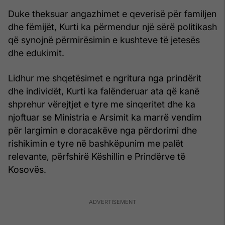
Duke theksuar angazhimet e qeverisë për familjen
dhe fëmijët, Kurti ka përmendur një sërë politikash
që synojnë përmirësimin e kushteve të jetesës
dhe edukimit.
Lidhur me shqetësimet e ngritura nga prindërit
dhe individët, Kurti ka falënderuar ata që kanë
shprehur vërejtjet e tyre me sinqeritet dhe ka
njoftuar se Ministria e Arsimit ka marrë vendim
për largimin e doracakëve nga përdorimi dhe
rishikimin e tyre në bashkëpunim me palët
relevante, përfshirë Këshillin e Prindërve të
Kosovës.