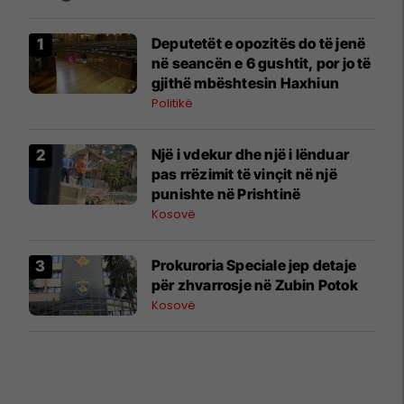
Deputetët e opozitës do të jenë
në seancën e 6 gushtit, por jo të
gjithë mbështesin Haxhiun
Politikë
Një i vdekur dhe një i lënduar
pas rrëzimit të vinçit në një
punishte në Prishtinë
Kosovë
Prokuroria Speciale jep detaje
për zhvarrosje në Zubin Potok
Kosovë