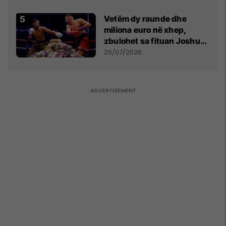
Vetëm dy raunde dhe
miliona euro në xhep,
zbulohet sa fituan Joshua
e Prenga
26/07/2026