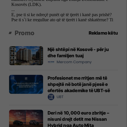
Promo
Reklamo këtu
Një shtëpi në Kosovë - për ju
dhe familjen tuaj
Mercom Company
Profesionet me rritjen më të
shpejtë në botë janë pjesë e
ofertës akademike të UBT-së
UBT
Deri në 10,000 euro zbritje –
nisuni drejt detit me Nissan
Hybrid nga Auto Mita