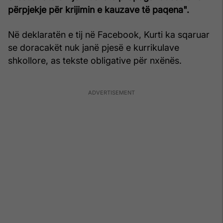
përpjekje për krijimin e kauzave të paqena".
Në deklaratën e tij në Facebook, Kurti ka sqaruar
se doracakët nuk janë pjesë e kurrikulave
shkollore, as tekste obligative për nxënës.