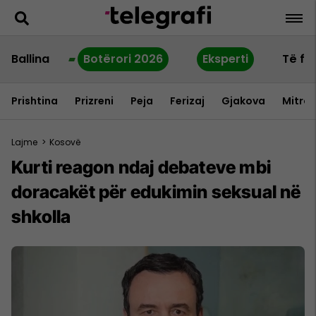
Ballina
Botërori 2026
Eksperti
Të fu
Prishtina
Prizreni
Peja
Ferizaj
Gjakova
Mitrov
Lajme
>
Kosovë
Kurti reagon ndaj debateve mbi
doracakët për edukimin seksual në
shkolla