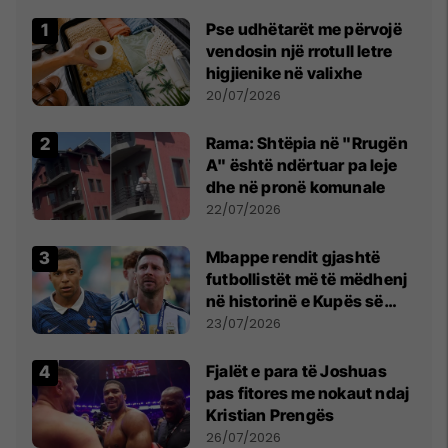
Pse udhëtarët me përvojë
vendosin një rrotull letre
higjienike në valixhe
20/07/2026
Rama: Shtëpia në "Rrugën
A" është ndërtuar pa leje
dhe në pronë komunale
22/07/2026
Mbappe rendit gjashtë
futbollistët më të mëdhenj
në historinë e Kupës së
Botës, Messi mbetet i dyti
23/07/2026
Fjalët e para të Joshuas
pas fitores me nokaut ndaj
Kristian Prengës
26/07/2026