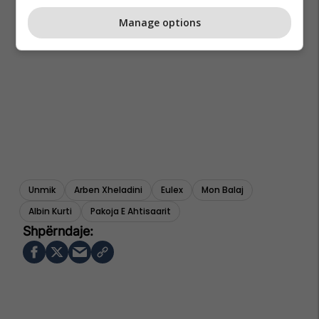
Manage options
Unmik
Arben Xheladini
Eulex
Mon Balaj
Albin Kurti
Pakoja E Ahtisaarit