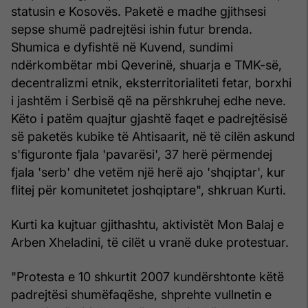
statusin e Kosovës. Paketë e madhe gjithsesi
sepse shumë padrejtësi ishin futur brenda.
Shumica e dyfishtë në Kuvend, sundimi
ndërkombëtar mbi Qeverinë, shuarja e TMK-së,
decentralizmi etnik, eksterritorialiteti fetar, borxhi
i jashtëm i Serbisë që na përshkruhej edhe neve.
Këto i patëm quajtur gjashtë faqet e padrejtësisë
së paketës kubike të Ahtisaarit, në të cilën askund
s'figuronte fjala 'pavarësi', 37 herë përmendej
fjala 'serb' dhe vetëm një herë ajo 'shqiptar', kur
flitej për komunitetet joshqiptare", shkruan Kurti.
Kurti ka kujtuar gjithashtu, aktivistët Mon Balaj e
Arben Xheladini, të cilët u vranë duke protestuar.
"Protesta e 10 shkurtit 2007 kundërshtonte këtë
padrejtësi shumëfaqëshe, shprehte vullnetin e