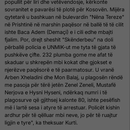
popullit për liri dhe vetëvendosje, kërkonte
sovranitet e pavarësi të plotë për Kosovën. Mijëra
qytetarë u bashkuan në bulevardin "Nëna Tereze"
në Prishtinë në marshin paqësor në ballë të të cilit
ishte Baca Adem (Demaçi) e i cili edhe mbajti
fjalim. Por, drejt sheshit "Skënderbeu" na doli
përballë policia e UNMIK-ut me tyta të gjata të
pushkëve çifte. 232 plumba gome me afat të
skaduar u shkrepën mbi kokat dhe gjokset e
njerëzve paqësorë e të paarmatosur. U vranë
Arben Xheladini dhe Mon Balaj, u plagosën rëndë
me pasoja për tërë jetën Zenel Zeneli, Mustafë
Nerjova e Hysni Hyseni, ndërkaq numri i të
plagosurve që gjithsej kalonte 80, ishte pesëfish
më i lartë sesa i atyre të arrestuar. Policët kishin
ardhur për të qëlluar mbi neve, jo për të ruajtur
ligjin e tyre", ka theksuar Kurti.