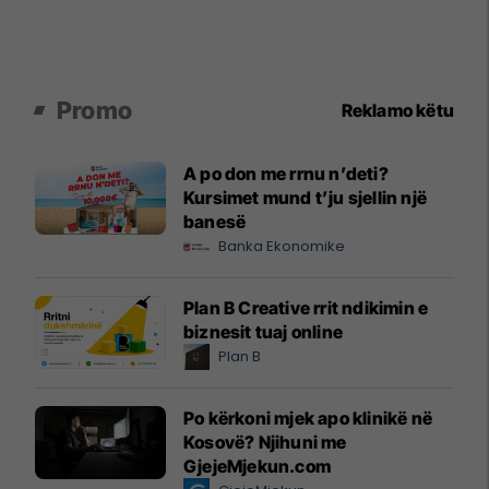
Promo
Reklamo këtu
A po don me rrnu n’deti?
Kursimet mund t’ju sjellin një
banesë
Banka Ekonomike
Plan B Creative rrit ndikimin e
biznesit tuaj online
Plan B
Po kërkoni mjek apo klinikë në
Kosovë? Njihuni me
GjejeMjekun.com