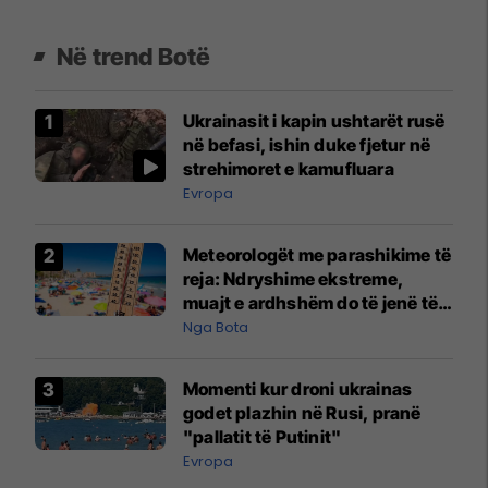
Në trend Botë
Ukrainasit i kapin ushtarët rusë
në befasi, ishin duke fjetur në
strehimoret e kamufluara
Evropa
Meteorologët me parashikime të
reja: Ndryshime ekstreme,
muajt e ardhshëm do të jenë të
pazakontë
Nga Bota
Momenti kur droni ukrainas
godet plazhin në Rusi, pranë
"pallatit të Putinit"
Evropa