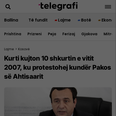
Ballina
Të fundit
Lajme
Botë
Ekono
Prishtina
Prizreni
Peja
Ferizaj
Gjakova
Mitrov
Lajme
>
Kosovë
Kurti kujton 10 shkurtin e vitit
2007, ku protestohej kundër Pakos
së Ahtisaarit