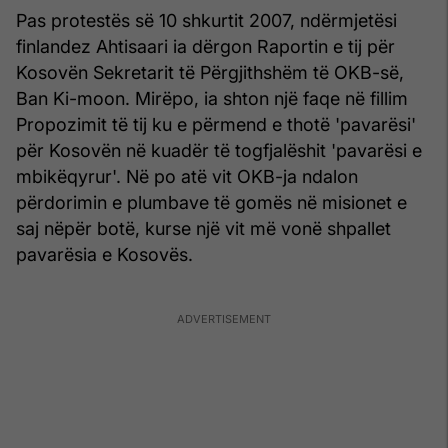
Pas protestës së 10 shkurtit 2007, ndërmjetësi
finlandez Ahtisaari ia dërgon Raportin e tij për
Kosovën Sekretarit të Përgjithshëm të OKB-së,
Ban Ki-moon. Mirëpo, ia shton një faqe në fillim
Propozimit të tij ku e përmend e thotë 'pavarësi'
për Kosovën në kuadër të togfjalëshit 'pavarësi e
mbikëqyrur'. Në po atë vit OKB-ja ndalon
përdorimin e plumbave të gomës në misionet e
saj nëpër botë, kurse një vit më vonë shpallet
pavarësia e Kosovës.