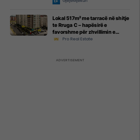
GjejeMjekun
Lokal 517m² me tarracë në shitje
te Rruga C – hapësirë e
favorshme për zhvillimin e
biznesit #15796
Pro Real Estate