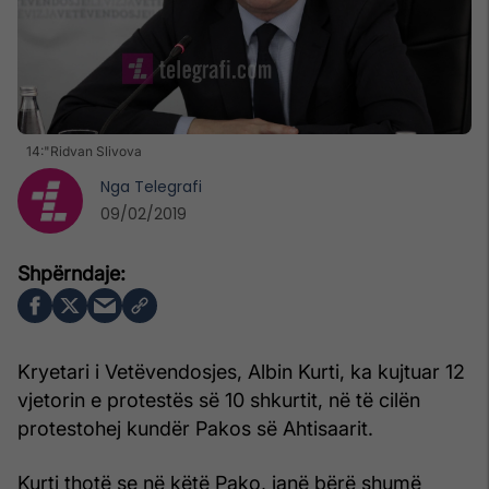
14:"Ridvan Slivova
Nga
Telegrafi
09/02/2019
Kryetari i Vetëvendosjes, Albin Kurti, ka kujtuar 12
vjetorin e protestës së 10 shkurtit, në të cilën
protestohej kundër Pakos së Ahtisaarit.
Kurti thotë se në këtë Pako, janë bërë shumë