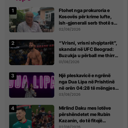
Ftohet nga prokuroria e
Kosovës për krime lufte,
ish-gjenerali serb thotë se
dikush e tradhtoi në
02/08/2026
Beograd
“Vrisni, vrisni shqiptarët”,
skandal në UFC Beograd:
Buzukja u përball me thirrje
anti-shqiptare nga
01/08/2026
tribunat
Një pleskavicë e ngrënë
nga Dua Lipa në Prishtinë
në orën 04:28 të mëngjesit
- dhe bota digjitale serbe
03/08/2026
shpall gjendjen e luftës
Mirlind Daku mes lotëve
përshëndetet me Rubin
Kazanin, do të fitojë
miliona te Spartak Moska
02/08/2026