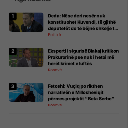
Deda: Nëse deri nesër nuk
konstituohet Kuvendi, të gjithë
deputetët do të bëjnë shkelje të
rëndë kushtetuese
Politikë
Eksperti i sigurisë Blakaj kritikon
Prokurorinë pse nuk i hetoi më
herët krimet e luftës
Kosovë
Fetoshi: Vuçiq po rikthen
narrativën e Millosheviqit
përmes projektit “Bota Serbe”
Kosovë