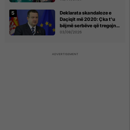
​Deklarata skandaloze e
Daçiqit më 2020: Çka t'u
bëjmë serbëve që tregojnë
ku janë varrosur shqiptarët
03/08/2026
në Serbi