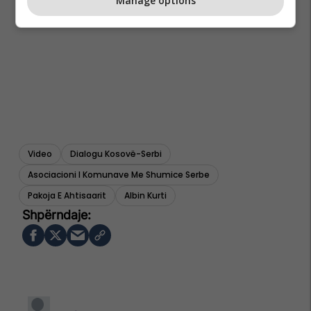
Manage options
Video
Dialogu Kosovë-Serbi
Asociacioni I Komunave Me Shumice Serbe
Pakoja E Ahtisaarit
Albin Kurti