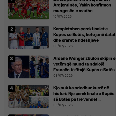
Argjentinës, Yakin konfirmon
mungesën e madhe
10/07/2026
Kompletohen çerekfinalet e
Kupës së Botës, këto janë datat
dhe oraret e ndeshjeve
08/07/2026
Arsene Wenger zbulon ekipin e
vetëm që mund ta ndalojë
Francën të fitojë Kupën e Botës
08/07/2026
Kjo nuk ka ndodhur kurrë në
histori: Një çerekfinale e Kupës
së Botës pa tre vendet
legjendare të futbollit
06/07/2026