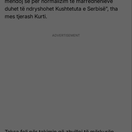
mendoj se për normalizim të marrëdhënieve
duhet të ndryshohet Kushtetuta e Serbisë”, tha
mes tjerash Kurti.
Teksa foli për takimin që zhvilloi të mërkurën