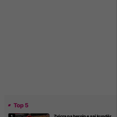
Top 5
Zvicra pa heroin e saj kundër