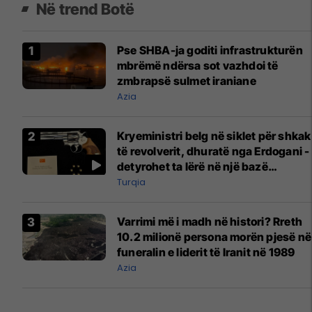
Në trend Botë
Pse SHBA-ja goditi infrastrukturën
mbrëmë ndërsa sot vazhdoi të
zmbrapsë sulmet iraniane
Azia
Kryeministri belg në siklet për shkak
të revolverit, dhuratë nga Erdogani -
detyrohet ta lërë në një bazë
ushtarake
Turqia
Varrimi më i madh në histori? Rreth
10.2 milionë persona morën pjesë në
funeralin e liderit të Iranit në 1989
Azia