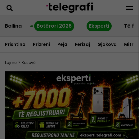
Ballina
Botërori 2026
Eksperti
Të fu
Prishtina
Prizreni
Peja
Ferizaj
Gjakova
Mitrov
Lajme
>
Kosovë