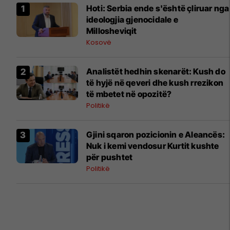
Hoti: Serbia ende s'është çliruar nga
ideologjia gjenocidale e
Millosheviqit
Kosovë
Analistët hedhin skenarët: Kush do
të hyjë në qeveri dhe kush rrezikon
të mbetet në opozitë?
Politikë
Gjini sqaron pozicionin e Aleancës:
Nuk i kemi vendosur Kurtit kushte
për pushtet
Politikë