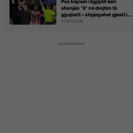
Pse trajneri i Egjiptit bëri
shenjën ‘X’ në drejtim të
gjyqtarit – shpjegohet gjesti i
pazakontë
07/07/2026