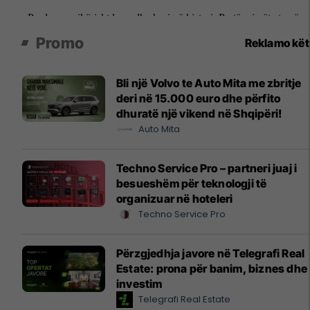
Promo
Reklamo kë
Bli një Volvo te Auto Mita me zbritje
deri në 15.000 euro dhe përfito
dhuratë një vikend në Shqipëri!
Auto Mita
Techno Service Pro – partneri juaj i
besueshëm për teknologji të
organizuar në hoteleri
Techno Service Pro
Përzgjedhja javore në Telegrafi Real
Estate: prona për banim, biznes dhe
investim
Telegrafi Real Estate