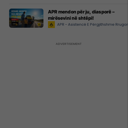
APR mendon për ju, diasporë –
mirësevini në shtëpi!
APR - Asistencë E Përgjithshme Rrugo