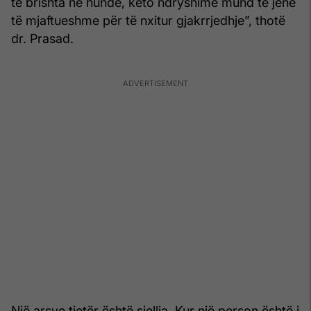
të brishta në hundë, këto ndryshime mund të jenë
të mjaftueshme për të nxitur gjakrrjedhje”, thotë
dr. Prasad.
Një arsye tjetër është sjellja. Kur një person është i