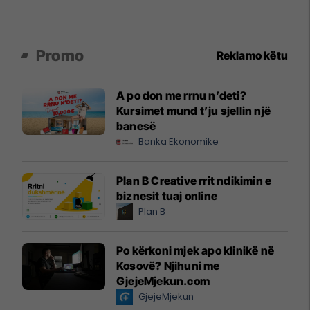
Promo
Reklamo këtu
A po don me rrnu n’deti?
Kursimet mund t’ju sjellin një
banesë
Banka Ekonomike
Plan B Creative rrit ndikimin e
biznesit tuaj online
Plan B
Po kërkoni mjek apo klinikë në
Kosovë? Njihuni me
GjejeMjekun.com
GjejeMjekun