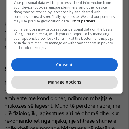
Your personal data will be processed and information from
your device (cookies, unique identifiers, and other device
data) may be stored by, accessed by and shared with 369
partners, or used specifically by this site. We and our partners
may use precise geolocation data.
List of partners.
Pas ndaljes së gjakrrjedhjes, për disa orë është
Some vendors may process your personal data on the basis
mirë të mos e fryni hundën, të mos e ngacmoni,
of legitimate interest, which you can object to by managing
your options below. Look for a link at the bottom of this page
të shmangni përkuljen me kokë poshtë dhe
or in the site menu to manage or withdraw consent in privacy
aktivitetin e rëndë fizik, sepse këto mund ta
and cookie settings.
rihapin enën e gjakut që sapo është mbyllur.
Consent
Si mund të parandalohet
Manage options
Nëse gjakrrjedhja nga hunda përsëritet, sidomos
në periudha të thata ose gjatë qëndrimit në
ambiente me kondicioner, ndihmon mbajtja e
mukozës së lagësht. Mund të përdoren sprej me
ujë fiziologjik, lagështues ajri në dhomë dhe, kur
rekomandohet nga mjeku, një shtresë shumë e
hollë xheli ose pomade hidratuese në pjesën e