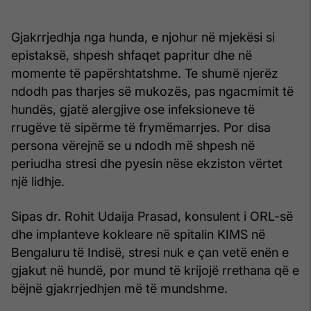
Gjakrrjedhja nga hunda, e njohur në mjekësi si
epistaksë, shpesh shfaqet papritur dhe në
momente të papërshtatshme. Te shumë njerëz
ndodh pas tharjes së mukozës, pas ngacmimit të
hundës, gjatë alergjive ose infeksioneve të
rrugëve të sipërme të frymëmarrjes. Por disa
persona vërejnë se u ndodh më shpesh në
periudha stresi dhe pyesin nëse ekziston vërtet
një lidhje.
Sipas dr. Rohit Udaija Prasad, konsulent i ORL-së
dhe implanteve kokleare në spitalin KIMS në
Bengaluru të Indisë, stresi nuk e çan vetë enën e
gjakut në hundë, por mund të krijojë rrethana që e
bëjnë gjakrrjedhjen më të mundshme.