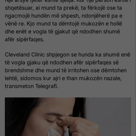
shqetësuar, ai mund ta prekë, ta fërkojë ose ta
ngacmojë hundën më shpesh, ndonjëherë pa e
vënë re. Kjo mund ta dëmtojë mukozën e hollë
dhe enët e vogla të gjakut që ndodhen shumë
afër sipërfaqes.
Cleveland Clinic shpjegon se hunda ka shumë enë
të vogla gjaku që ndodhen afër sipërfaqes së
brendshme dhe mund të irritohen ose dëmtohen
lehtë, sidomos kur ajri e than mukozën nazale,
transmeton Telegrafi.