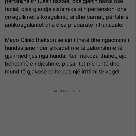
përfshijnë irrituesit nazalë, oksigjenin nazal ose
facial, disa gjendje sistemike si hipertensioni dhe
çrregullimet e koagulimit, si dhe barnat, përfshirë
antikoagulantët dhe disa preparate intranazale.
Mayo Clinic thekson se ajri i thatë dhe ngacmimi i
hundës janë ndër shkaqet më të zakonshme të
gjakrrjedhjes nga hunda. Kur mukoza thahet, ajo
bëhet më e ndjeshme, plasaritet më lehtë dhe
mund të gjakosë edhe pas një irritimi të vogël.