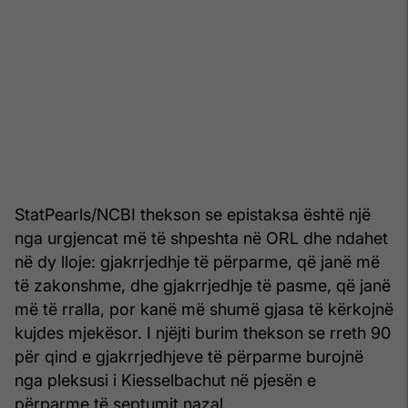
StatPearls/NCBI thekson se epistaksa është një
nga urgjencat më të shpeshta në ORL dhe ndahet
në dy lloje: gjakrrjedhje të përparme, që janë më
të zakonshme, dhe gjakrrjedhje të pasme, që janë
më të rralla, por kanë më shumë gjasa të kërkojnë
kujdes mjekësor. I njëjti burim thekson se rreth 90
për qind e gjakrrjedhjeve të përparme burojnë
nga pleksusi i Kiesselbachut në pjesën e
përparme të septumit nazal.