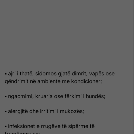
▪ ajri i thatë, sidomos gjatë dimrit, vapës ose
qëndrimit në ambiente me kondicioner;
▪ ngacmimi, kruarja ose fërkimi i hundës;
▪ alergjitë dhe irritimi i mukozës;
▪ infeksionet e rrugëve të sipërme të
frymëmarrjes;