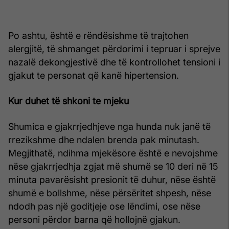
Po ashtu, është e rëndësishme të trajtohen
alergjitë, të shmanget përdorimi i tepruar i sprejve
nazalë dekongjestivë dhe të kontrollohet tensioni i
gjakut te personat që kanë hipertension.
Kur duhet të shkoni te mjeku
Shumica e gjakrrjedhjeve nga hunda nuk janë të
rrezikshme dhe ndalen brenda pak minutash.
Megjithatë, ndihma mjekësore është e nevojshme
nëse gjakrrjedhja zgjat më shumë se 10 deri në 15
minuta pavarësisht presionit të duhur, nëse është
shumë e bollshme, nëse përsëritet shpesh, nëse
ndodh pas një goditjeje ose lëndimi, ose nëse
personi përdor barna që hollojnë gjakun.