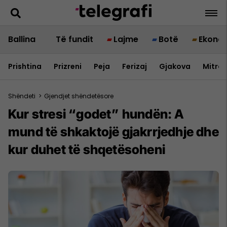
Ballina
Të fundit
Lajme
Botë
Ekono
Prishtina
Prizreni
Peja
Ferizaj
Gjakova
Mitrov
Shëndeti
>
Gjendjet shëndetësore
Kur stresi “godet” hundën: A
mund të shkaktojë gjakrrjedhje dhe
kur duhet të shqetësoheni