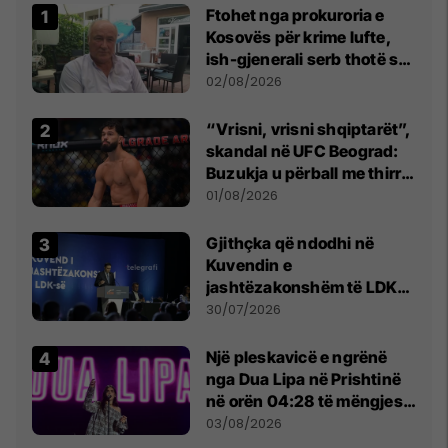
Ftohet nga prokuroria e
Kosovës për krime lufte,
ish-gjenerali serb thotë se
dikush e tradhtoi në
02/08/2026
Beograd
“Vrisni, vrisni shqiptarët”,
skandal në UFC Beograd:
Buzukja u përball me thirrje
anti-shqiptare nga
01/08/2026
tribunat
Gjithçka që ndodhi në
Kuvendin e
jashtëzakonshëm të LDK-
së
30/07/2026
Një pleskavicë e ngrënë
nga Dua Lipa në Prishtinë
në orën 04:28 të mëngjesit
- dhe bota digjitale serbe
03/08/2026
shpall gjendjen e luftës