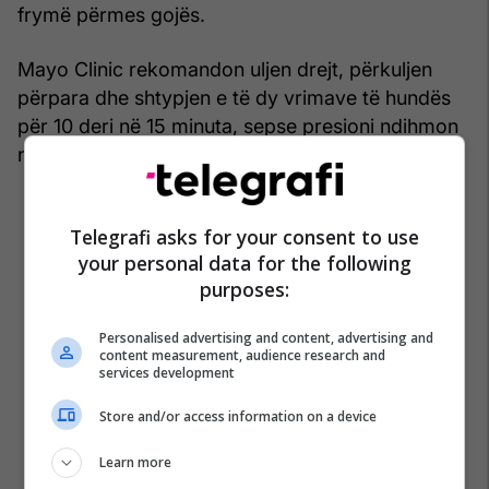
frymë përmes gojës.
Mayo Clinic rekomandon uljen drejt, përkuljen
përpara dhe shtypjen e të dy vrimave të hundës
për 10 deri në 15 minuta, sepse presioni ndihmon
në ndalimin e rrjedhjes nga enët e gjakut.
Telegrafi asks for your consent to use
your personal data for the following
purposes:
Personalised advertising and content, advertising and
content measurement, audience research and
services development
Store and/or access information on a device
Learn more