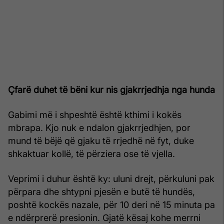
Çfarë duhet të bëni kur nis gjakrrjedhja nga hunda
Gabimi më i shpeshtë është kthimi i kokës
mbrapa. Kjo nuk e ndalon gjakrrjedhjen, por
mund të bëjë që gjaku të rrjedhë në fyt, duke
shkaktuar kollë, të përziera ose të vjella.
Veprimi i duhur është ky: uluni drejt, përkuluni pak
përpara dhe shtypni pjesën e butë të hundës,
poshtë kockës nazale, për 10 deri në 15 minuta pa
e ndërprerë presionin. Gjatë kësaj kohe merrni