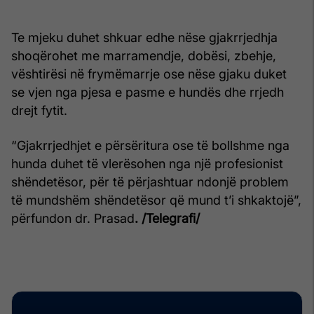
Te mjeku duhet shkuar edhe nëse gjakrrjedhja
shoqërohet me marramendje, dobësi, zbehje,
vështirësi në frymëmarrje ose nëse gjaku duket
se vjen nga pjesa e pasme e hundës dhe rrjedh
drejt fytit.
“Gjakrrjedhjet e përsëritura ose të bollshme nga
hunda duhet të vlerësohen nga një profesionist
shëndetësor, për të përjashtuar ndonjë problem
të mundshëm shëndetësor që mund t’i shkaktojë”,
përfundon dr. Prasad
. /Telegrafi/