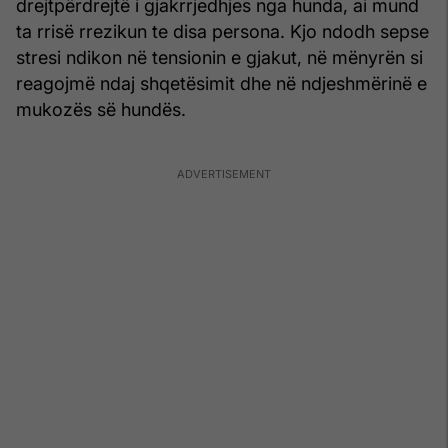
drejtpërdrejtë i gjakrrjedhjes nga hunda, ai mund
ta rrisë rrezikun te disa persona. Kjo ndodh sepse
stresi ndikon në tensionin e gjakut, në mënyrën si
reagojmë ndaj shqetësimit dhe në ndjeshmërinë e
mukozës së hundës.