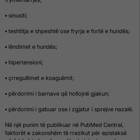
▪ sinusiti;
▪ teshtitja e shpeshtë ose fryrja e fortë e hundës;
▪ lëndimet e hundës;
▪ hipertensioni;
▪ çrregullimet e koagulimit;
▪ përdorimi i barnave që hollojnë gjakun;
▪ përdorimi i gabuar ose i zgjatur i sprejve nazalë.
Në një punim të publikuar në PubMed Central,
faktorët e zakonshëm të rrezikut për epistaksë