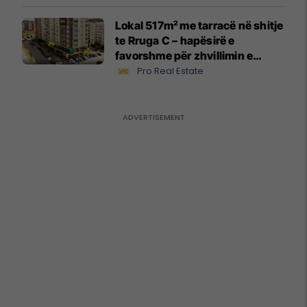
Lokal 517m² me tarracë në shitje
te Rruga C – hapësirë e
favorshme për zhvillimin e
biznesit #15796
Pro Real Estate