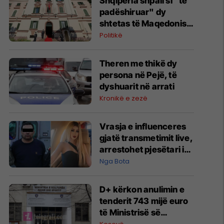
Shqipëria shpall si "të
padëshiruar" dy
shtetas të Maqedonisë
së Veriut
Politikë
Theren me thikë dy
persona në Pejë, të
dyshuarit në arrati
Kronikë e zezë
Vrasja e influenceres
gjatë transmetimit live,
arrestohet pjesëtari i
kartelit meksikan
Nga Bota
D+ kërkon anulimin e
tenderit 743 mijë euro
të Ministrisë së