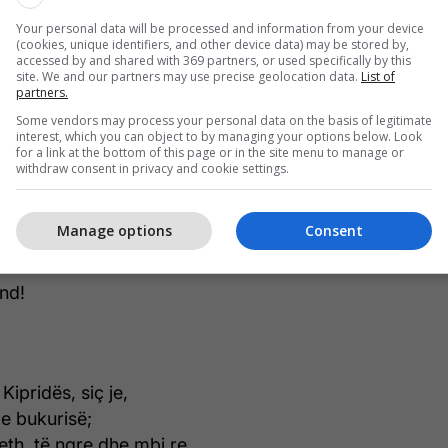
i,
Your personal data will be processed and information from your device
të!
(cookies, unique identifiers, and other device data) may be stored by,
accessed by and shared with 369 partners, or used specifically by this
site. We and our partners may use precise geolocation data.
List of
rt.
partners.
et
Some vendors may process your personal data on the basis of legitimate
interest, which you can object to by managing your options below. Look
for a link at the bottom of this page or in the site menu to manage or
ë,
withdraw consent in privacy and cookie settings.
h.
Manage options
Consent
të!
nd!
ipridës, siç je,
 e bukurisë;
jeth, të ngre dhe mbi re,