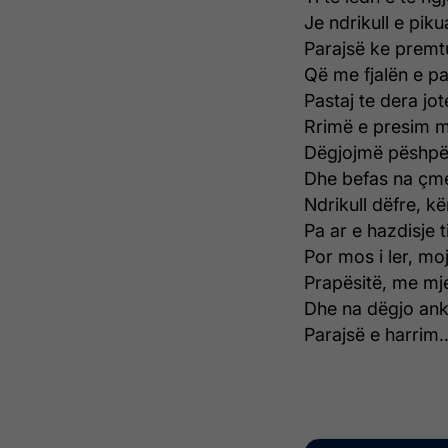
Je ndrikull e piku
Parajsë ke premtu
Që me fjalën e pa
Pastaj te dera jot
Rrimë e presim m
Dëgjojmë pëshpë
Dhe befas na çmer
Ndrikull dëfre, k
Pa ar e hazdisje t
Por mos i ler, m
Prapësitë, me mj
Dhe na dëgjo ank
Parajsë e harrim