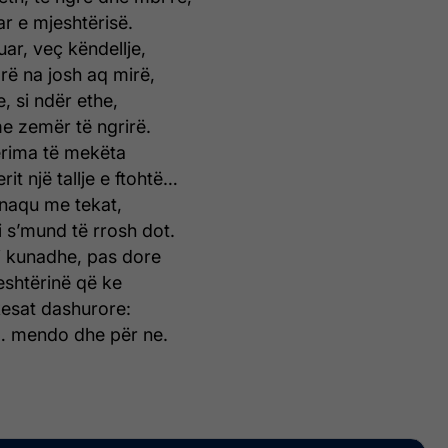
ar e mjeshtërisë.
ar, veç këndellje,
rë na josh aq mirë,
e, si ndër ethe,
e zemër të ngrirë.
rima të mekëta
it një tallje e ftohtë…
ënaqu me tekat,
i s’mund të rrosh dot.
oj kunadhe, pas dore
eshtërinë që ke
esat dashurore:
… mendo dhe për ne.