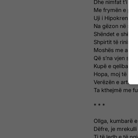
Dhe nimfat t’i kem
Me frymën e prill
Uji i Hipokrenit
Na gëzon në shpi
Shëndet e shënd
Shpirtit të rinisë!
Moshës me aq jet
Që s’na vjen sëris
Kupë e qelibartë,
Hopa, moj të lum
Verëzën e artë
Ta kthejmë me fu
* * *
Ollga, kumbarë e K
Dëfre, je mrekulli
Ti të ledh e të ng