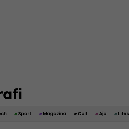
ech
Sport
Magazina
Cult
Ajo
Life