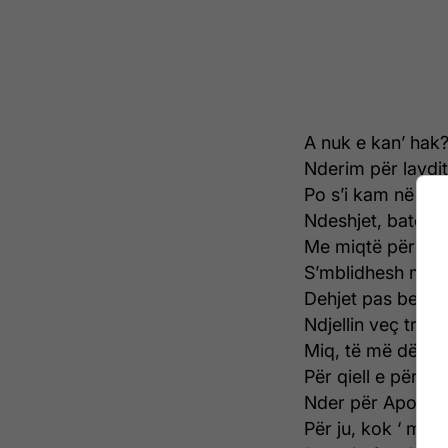
A nuk e kan’ hak
Nderim për lavdit
Po s’i kam në gja
Ndeshjet, batërdi
Me miqtë për fes
S’mblidhesh me k
Dehjet pas betej
Ndjellin veç trish
Miq, të më dëgjon
Për qiell e për to
Nder për Apoloni
Për ju, kok ‘ më 