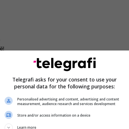
?
ë!
k
të.
të,
ushtrim;
Telegrafi asks for your consent to use your
personal data for the following purposes:
ash
tim.
Personalised advertising and content, advertising and content
i,
measurement, audience research and services development
kë:
Store and/or access information on a device
n,
kokë!
Learn more