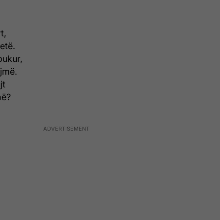
t,
etë.
bukur,
jmë.
jt
më?