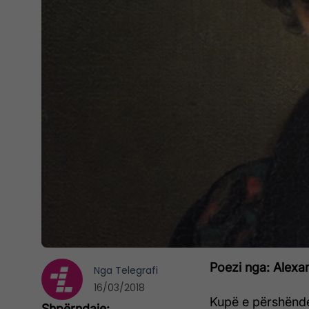
Poezi nga: Alexa
Nga
Telegrafi
16/03/2018
Kupë e përshënde