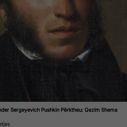
nder Sergeyevich Pushkin
Përktheu: Qazim Shema
tjes