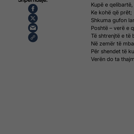
Kupë e qelibartë,
Ke kohë që prêt;
Shkuma gufon lar
Poshtë – verë e q
Të shtrenjtë e të 
Në zemër të mba
Për shendet të ku
Verën do ta thaj