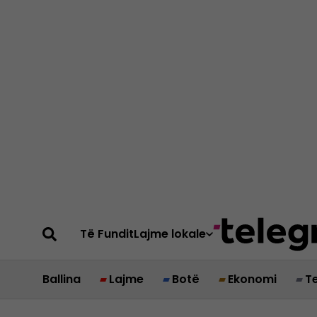
Të Fundit
Lajme lokale
Ballina
Lajme
Botë
Ekonomi
T