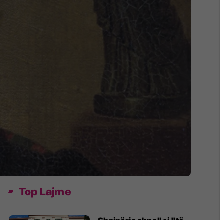
Top Lajme