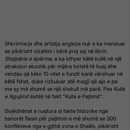
Shkrimtarja dhe artistja angleze nuk e ka menduar
se pikërisht vizatimi i bërë prej saj në librin
Shqipëria e epërme,
e ka kthyer këtë kullë në një
atraksion ekzotik për mijëra turistë të huaj dhe
vendas që këto 10 vitet e fundit kanë vërshuar në
këtë fshat, duke rizbuluar atë magji që ajo e pa
me sy më shumë se një shekull më parë. Pse
Kulla
e Ngujimit
është në fakt “Kulla e Pajtimit”.
Gojëdhënat e ruajtura si fakte historike nga
banorët flasin për pajtimin e më shumë se 300
konflikteve nga e gjithë zona e Shalës, pikërisht