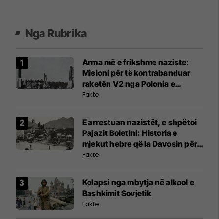
Nga Rubrika
Arma më e frikshme naziste:
Misioni për të kontrabanduar
raketën V2 nga Polonia e
pushtuar
Fakte
E arrestuan nazistët, e shpëtoi
Pajazit Boletini: Historia e
mjekut hebre që la Davosin për
Shqipërinë
Fakte
Kolapsi nga mbytja në alkool e
Bashkimit Sovjetik
Fakte