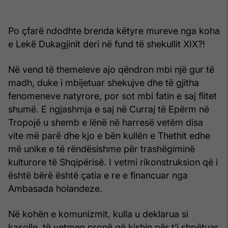
Po çfarë ndodhte brenda këtyre mureve nga koha
e Lekë Dukagjinit deri në fund të shekullit XIX?!
Në vend të themeleve ajo qëndron mbi një gur të
madh, duke i mbijetuar shekujve dhe të gjitha
fenomeneve natyrore, por sot mbi fatin e saj flitet
shumë. E ngjashmja e saj në Curraj të Epërm në
Tropojë u shemb e lënë në harresë vetëm disa
vite më parë dhe kjo e bën kullën e Thethit edhe
më unike e të rëndësishme për trashëgiminë
kulturore të Shqipërisë. I vetmi rikonstruksion që i
është bërë është çatia e re e financuar nga
Ambasada holandeze.
Në kohën e komunizmit, kulla u deklarua si
kasolle, të vetmen pronë që kishin për t’i shpëtuar