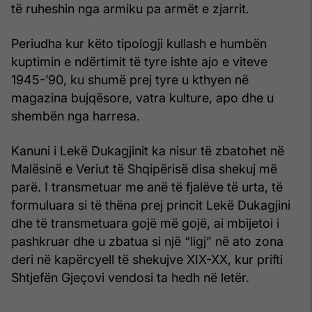
të ruheshin nga armiku pa armët e zjarrit.
Periudha kur këto tipologji kullash e humbën
kuptimin e ndërtimit të tyre ishte ajo e viteve
1945-’90, ku shumë prej tyre u kthyen në
magazina bujqësore, vatra kulture, apo dhe u
shembën nga harresa.
Kanuni i Lekë Dukagjinit ka nisur të zbatohet në
Malësinë e Veriut të Shqipërisë disa shekuj më
parë. I transmetuar me anë të fjalëve të urta, të
formuluara si të thëna prej princit Lekë Dukagjini
dhe të transmetuara gojë më gojë, ai mbijetoi i
pashkruar dhe u zbatua si një “ligj” në ato zona
deri në kapërcyell të shekujve XIX-XX, kur prifti
Shtjefën Gjeçovi vendosi ta hedh në letër.