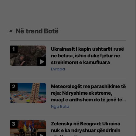
Në trend Botë
Ukrainasit i kapin ushtarët rusë
në befasi, ishin duke fjetur në
strehimoret e kamufluara
Evropa
Meteorologët me parashikime të
reja: Ndryshime ekstreme,
muajt e ardhshëm do të jenë të
pazakontë
Nga Bota
Zelensky në Beograd: Ukraina
nuk e ka ndryshuar qëndrimin