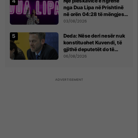
Një pleskavicë e ngrënë
nga Dua Lipa në Prishtinë
në orën 04:28 të mëngjesit
- dhe bota digjitale serbe
03/08/2026
shpall gjendjen e luftës
Deda: Nëse deri nesër nuk
konstituohet Kuvendi, të
gjithë deputetët do të
bëjnë shkelje të rëndë
06/08/2026
kushtetuese