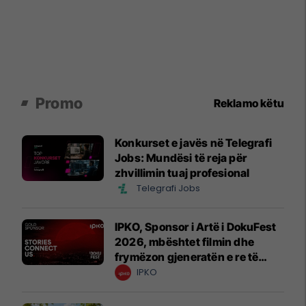
Promo
Reklamo këtu
Konkurset e javës në Telegrafi
Jobs: Mundësi të reja për
zhvillimin tuaj profesional
Telegrafi Jobs
IPKO, Sponsor i Artë i DokuFest
2026, mbështet filmin dhe
frymëzon gjeneratën e re të
krijuesve
IPKO