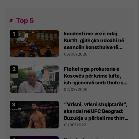
Top 5
Incidenti me vezë ndaj
Kurtit, gjithçka ndodhi në
seancën konstituive të
Kuvendit
06/08/2026
Ftohet nga prokuroria e
Kosovës për krime lufte,
ish-gjenerali serb thotë se
dikush e tradhtoi në
02/08/2026
Beograd
“Vrisni, vrisni shqiptarët”,
skandal në UFC Beograd:
Buzukja u përball me thirrje
anti-shqiptare nga
01/08/2026
tribunat