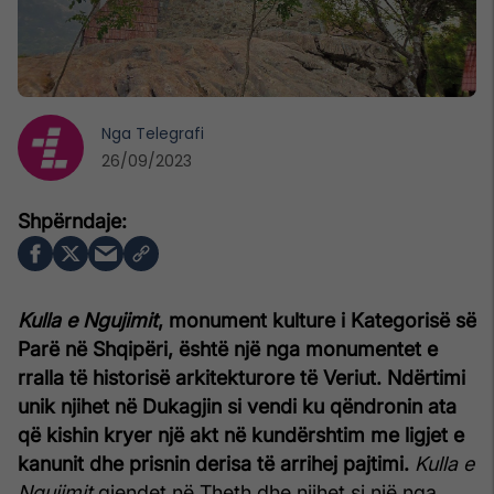
Nga
Telegrafi
26/09/2023
Kulla e Ngujimit
, monument kulture i Kategorisë së
Parë në Shqipëri, është një nga monumentet e
rralla të historisë arkitekturore të Veriut. Ndërtimi
unik njihet në Dukagjin si vendi ku qëndronin ata
që kishin kryer një akt në kundërshtim me ligjet e
kanunit dhe prisnin derisa të arrihej pajtimi.
Kulla e
Ngujimit
gjendet në Theth dhe njihet si një nga