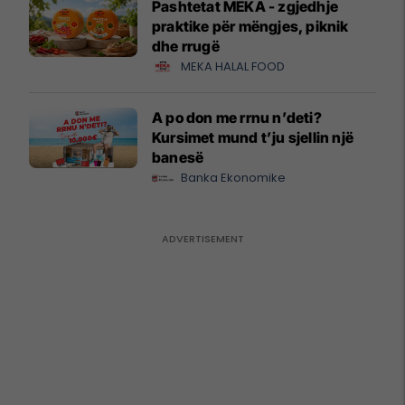
Pashtetat MEKA - zgjedhje
praktike për mëngjes, piknik
dhe rrugë
MEKA HALAL FOOD
A po don me rrnu n’deti?
Kursimet mund t’ju sjellin një
banesë
Banka Ekonomike