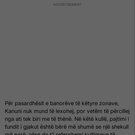
Për pasardhësit e banorëve të këtyre zonave,
Kanuni nuk mund të lexohej, por vetëm të përcillej
nga ati tek biri me të thënë. Në këtë kullë, pajtimi i
fundit i gjakut është bërë më shumë se një shekull
më parë, nëse do t’i referohemi kujtimeve të