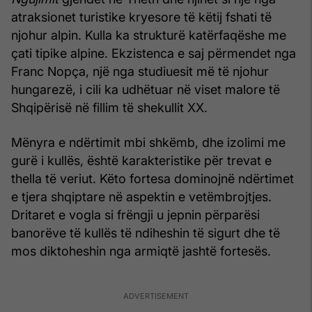
atraksionet turistike kryesore të këtij fshati të
njohur alpin. Kulla ka strukturë katërfaqëshe me
çati tipike alpine. Ekzistenca e saj përmendet nga
Franc Nopça, një nga studiuesit më të njohur
hungarezë, i cili ka udhëtuar në viset malore të
Shqipërisë në fillim të shekullit XX.
Mënyra e ndërtimit mbi shkëmb, dhe izolimi me
gurë i kullës, është karakteristike për trevat e
thella të veriut. Këto fortesa dominojnë ndërtimet
e tjera shqiptare në aspektin e vetëmbrojtjes.
Dritaret e vogla si frëngji u jepnin përparësi
banorëve të kullës të ndiheshin të sigurt dhe të
mos diktoheshin nga armiqtë jashtë fortesës.