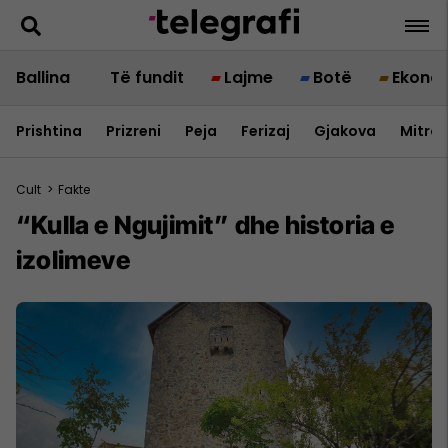
Ballina
Të fundit
Lajme
Botë
Ekono
Prishtina
Prizreni
Peja
Ferizaj
Gjakova
Mitrov
Cult
>
Fakte
“Kulla e Ngujimit” dhe historia e
izolimeve