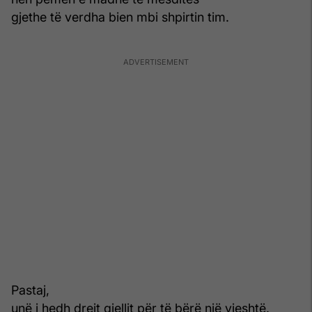
gjethe të verdha bien mbi shpirtin tim.
Pastaj,
unë i hedh drejt qiellit për të bërë një vjeshtë.