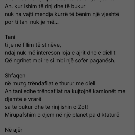
Ah, kur ishim të rinj dhe të bukur
nuk na vajti mendja kurrë të bënim një vjeshtë
por ti tani nuk je më…
Tani
ti je në fillim të stinëve,
ndaj nuk më intereson loja e ajrit dhe e diellit
Që ngrihet mbi re si mbi një sofër paganësh.
Shfaqen
në muzg trëndafilat e thurur me diell
Ah tani edhe trëndafilat na kujtojnë kamionët me
djemtë e vrarë
sa të bukur dhe të rinj ishin o Zot!
Mirupafshim o djem në një planet pa diktaturë
Në ajër