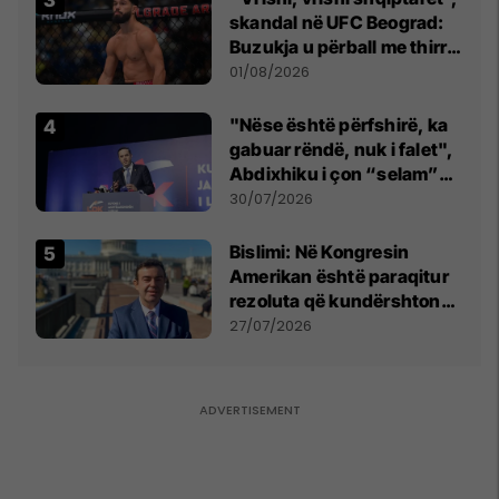
skandal në UFC Beograd:
Buzukja u përball me thirrje
anti-shqiptare nga
01/08/2026
tribunat
"Nëse është përfshirë, ka
gabuar rëndë, nuk i falet",
Abdixhiku i çon “selam”
Përparim Ramës
30/07/2026
Bislimi: Në Kongresin
Amerikan është paraqitur
rezoluta që kundërshton
mbajtjen e Asamblesë
27/07/2026
Parlamentare të OSBE-së
në Beograd