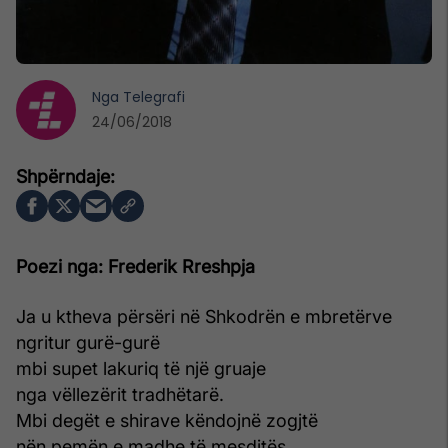
Nga
Telegrafi
24/06/2018
Poezi nga: Frederik Rreshpja
Ja u ktheva përsëri në Shkodrën e mbretërve
ngritur gurë-gurë
mbi supet lakuriq të një gruaje
nga vëllezërit tradhëtarë.
Mbi degët e shirave këndojnë zogjtë
nën pemën e madhe të mesditës