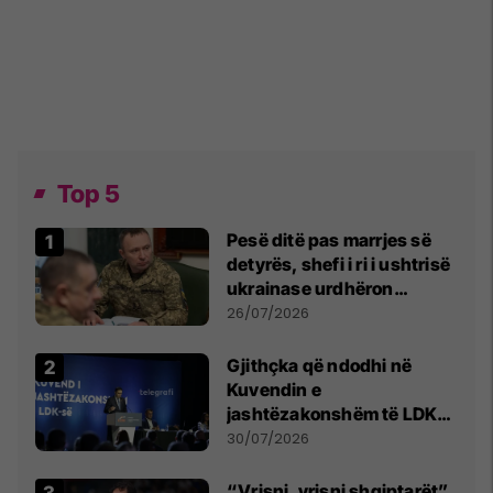
Top 5
Pesë ditë pas marrjes së
detyrës, shefi i ri i ushtrisë
ukrainase urdhëron
kontroll të madh
26/07/2026
Gjithçka që ndodhi në
Kuvendin e
jashtëzakonshëm të LDK-
së
30/07/2026
“Vrisni, vrisni shqiptarët”,