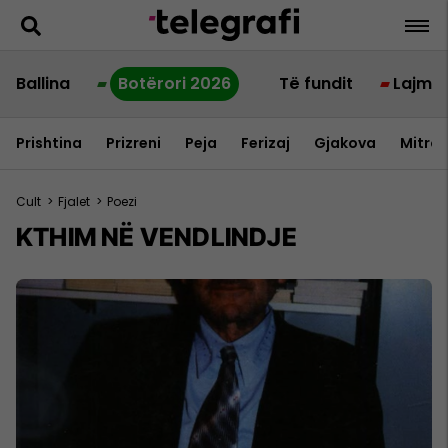
Ballina
Botërori 2026
Të fundit
Lajme
Prishtina
Prizreni
Peja
Ferizaj
Gjakova
Mitrov
Cult
>
Fjalet
>
Poezi
KTHIM NË VENDLINDJE