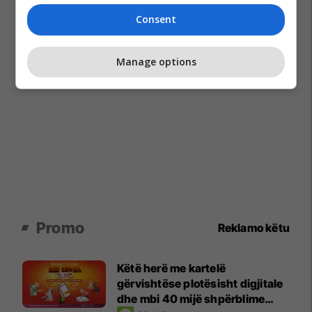
Consent
Manage options
Promo
Reklamo këtu
Këtë herë me kartelë
gërvishtëse plotësisht digjitale
dhe mbi 40 mijë shpërblime