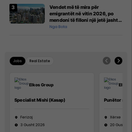
Vendet më të mira për
emigrantët në vitin 2026, po
mendoni të filloni një jetë jashtë
vendit?
Nga Bota
Jobs
Real Estate
Elkos Group
Elkos
Specialist Mishi (Kasap)
Punëtor në 
Ferizaj
Xërxe
3 Gusht 2026
20 Gusht 2