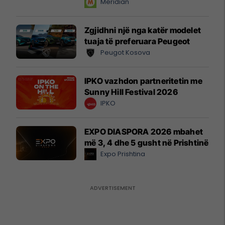
instant!
Meridian
Zgjidhni një nga katër modelet
tuaja të preferuara Peugeot
Peugot Kosova
IPKO vazhdon partneritetin me
Sunny Hill Festival 2026
IPKO
EXPO DIASPORA 2026 mbahet
më 3, 4 dhe 5 gusht në Prishtinë
Expo Prishtina