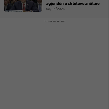
agjendën e shteteve anëtare
03/06/2026