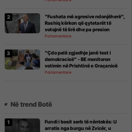
"Fushata më agresive ndonjëherë",
Rashiq kërkon që qytetarët të
votojnë të lirë dhe pa presion
Parlamentare
"Çdo palë zgjedhje janë test i
demokracisë" - BE monitoron
votimin në Prishtinë e Graçanicë
Parlamentare
Në trend Botë
Fundi i bosit serb të nëntokës: U
arratis nga burgu në Zvicër, u