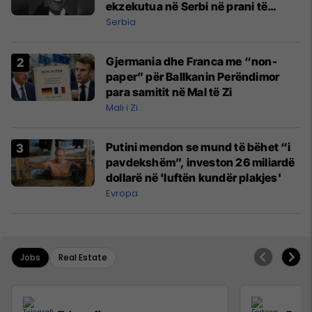
ekzekutua në Serbi në prani të
shefit të policisë
Serbia
Gjermania dhe Franca me “non-
paper” për Ballkanin Perëndimor
para samitit në Mal të Zi
Mali i Zi
Putini mendon se mund të bëhet “i
pavdekshëm”, investon 26 miliardë
dollarë në 'luftën kundër plakjes'
Evropa
Jobs
Real Estate