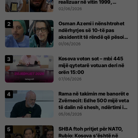
realizuar në vitin 1999,
pensionohet Xajë Mustafa
02/06/2026
Osman Azemi i nënshtrohet
ndërhyrjes së 10-të pas
aksidentit të rëndë që pësoi
vitin e kaluar
01/06/2026
Kosova voton sot – mbi 445
mijë qytetarë votuan deri në
orën 15:00
07/06/2026
Rama në takimin me banorët e
Zvërnecit: Edhe 500 mijë veta
të dalin në shesh, ndërtimi i
resortit nuk anulohet
05/06/2026
SHBA ftoh pritjet për NATO,
Rubio: Kosova s’është në