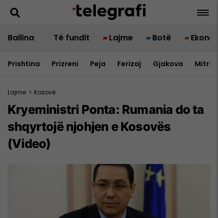
Ballina
Të fundit
Lajme
Botë
Ekono
Prishtina
Prizreni
Peja
Ferizaj
Gjakova
Mitrov
Lajme
>
Kosovë
Kryeministri Ponta: Rumania do ta
shqyrtojë njohjen e Kosovës
(Video)