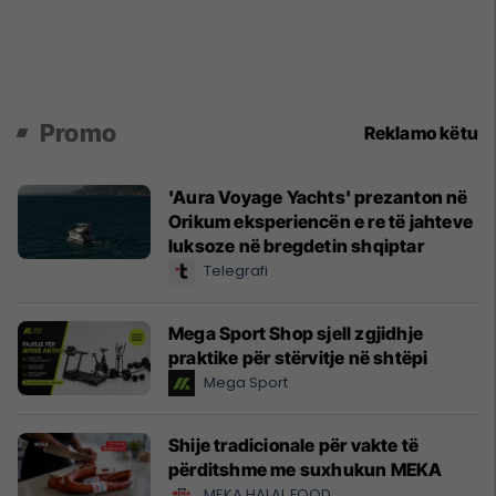
Promo
Reklamo këtu
'Aura Voyage Yachts' prezanton në
Orikum eksperiencën e re të jahteve
luksoze në bregdetin shqiptar
Telegrafi
Mega Sport Shop sjell zgjidhje
praktike për stërvitje në shtëpi
Mega Sport
Shije tradicionale për vakte të
përditshme me suxhukun MEKA
MEKA HALAL FOOD