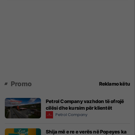
Promo
Reklamo këtu
Petrol Company vazhdon të ofrojë
cilësi dhe kursim për klientët
Petrol Company
Shija më e re e verës në Popeyes ka