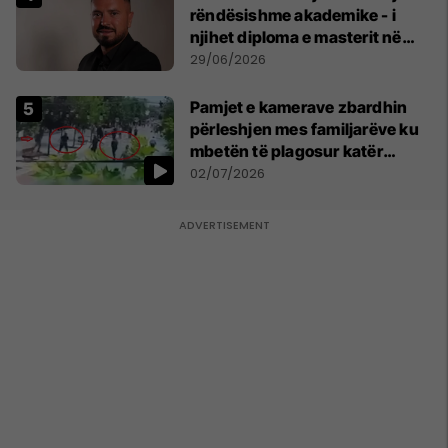
rëndësishme akademike - i
njihet diploma e masterit në
Psikologji në Zvicër
29/06/2026
Pamjet e kamerave zbardhin
përleshjen mes familjarëve ku
mbetën të plagosur katër
persona
02/07/2026