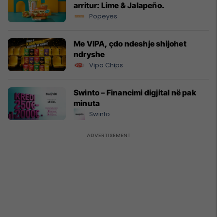
arritur: Lime & Jalapeño.
Popeyes
Me VIPA, çdo ndeshje shijohet
ndryshe
Vipa Chips
Swinto – Financimi digjital në pak
minuta
Swinto