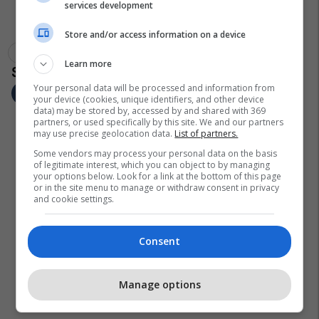
services development
Store and/or access information on a device
Mitrovicë
Njoftim
Kru Mitrovica
Learn more
Your personal data will be processed and information from
your device (cookies, unique identifiers, and other device
data) may be stored by, accessed by and shared with 369
partners, or used specifically by this site. We and our partners
may use precise geolocation data.
List of partners.
Some vendors may process your personal data on the basis
of legitimate interest, which you can object to by managing
your options below. Look for a link at the bottom of this page
or in the site menu to manage or withdraw consent in privacy
and cookie settings.
Consent
Manage options