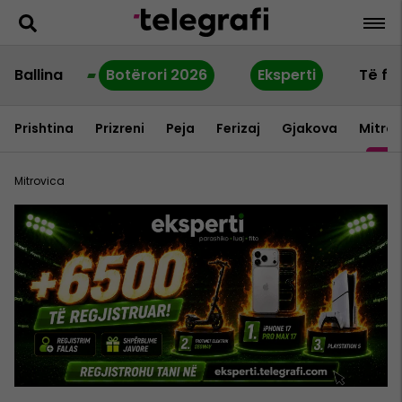
Ballina
Botërori 2026
Eksperti
Të fu
Prishtina
Prizreni
Peja
Ferizaj
Gjakova
Mitrov
Mitrovica