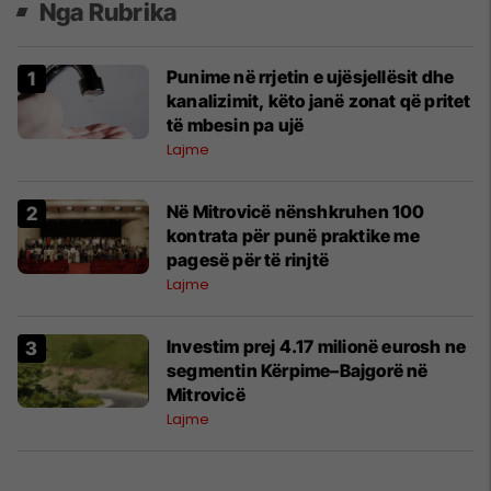
Nga Rubrika
Punime në rrjetin e ujësjellësit dhe
kanalizimit, këto janë zonat që pritet
të mbesin pa ujë
Lajme
Në Mitrovicë nënshkruhen 100
kontrata për punë praktike me
pagesë për të rinjtë
Lajme
Investim prej 4.17 milionë eurosh ne
segmentin Kërpime–Bajgorë në
Mitrovicë
Lajme