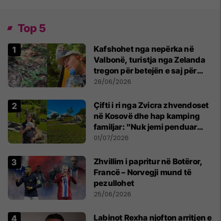
Top 5
Kafshohet nga nepërka në
Valbonë, turistja nga Zelanda
tregon për betejën e saj për
mbijetesë
28/06/2026
Çifti i ri nga Zvicra zhvendoset
në Kosovë dhe hap kamping
familjar: "Nuk jemi penduar
asnjë ditë"
01/07/2026
Zhvillim i papritur në Botëror,
Francë – Norvegji mund të
pezullohet
25/06/2026
Labinot Rexha njofton arritjen e