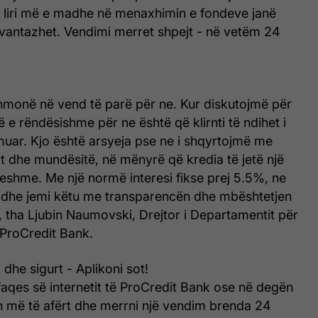
 liri më e madhe në menaxhimin e fondeve janë
vantazhet. Vendimi merret shpejt - në vetëm 24
ithmonë në vend të parë për ne. Kur diskutojmë për
ë e rëndësishme për ne është që klirnti të ndihet i
rmuar. Kjo është arsyeja pse ne i shqyrtojmë me
t dhe mundësitë, në mënyrë që kredia të jetë një
eshme. Me një normë interesi fikse prej 5.5%, ne
et dhe jemi këtu me transparencën dhe mbështetjen
 tha Ljubin Naumovski, Drejtor i Departamentit për
 ProCredit Bank.
 dhe sigurt - Aplikoni sot!
aqes së internetit të ProCredit Bank ose në degën
n më të afërt dhe merrni një vendim brenda 24