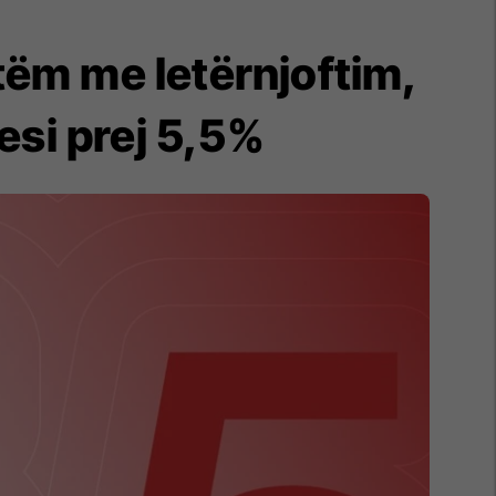
tëm me letërnjoftim,
esi prej 5,5%