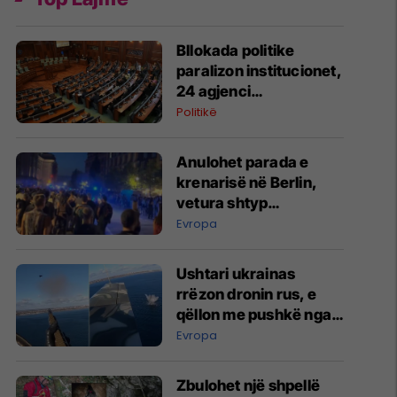
Bllokada politike
paralizon institucionet,
24 agjenci
funksionojnë me
Politikë
mandate të skaduara
ose jo të plota
Anulohet parada e
krenarisë në Berlin,
vetura shtyp
pjesëmarrësit –
Evropa
raportohet për të
lënduar
Ushtari ukrainas
rrëzon dronin rus, e
qëllon me pushkë nga
kabina e aeroplanit
Evropa
Zbulohet një shpellë