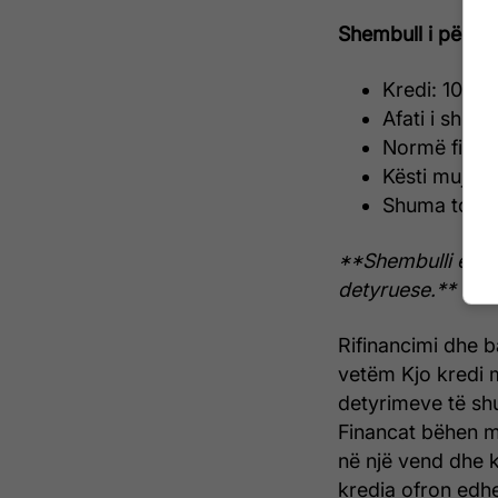
Shembull i përllog
Kredi: 100.
Afati i shlye
Normë fikse 
Kësti mujor:
Shuma total
**Shembulli ësht
detyruese.**
Rifinancimi dhe b
vetëm Kjo kredi 
detyrimeve të shu
Financat bëhen më
në një vend dhe k
kredia ofron edhe