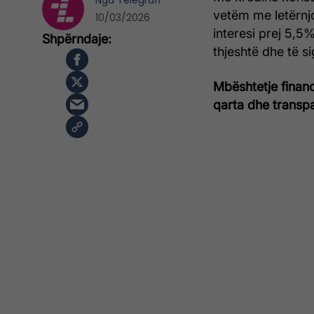
Nga
Telegrafi
vetëm me letërnj
10/03/2026
interesi prej 5,5%
thjeshtë dhe të si
Mbështetje financ
qarta dhe transp