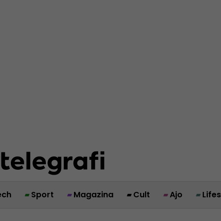
ech
Sport
Magazina
Cult
Ajo
Life