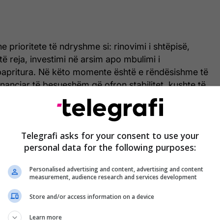
he prioritete të ndryshme si: rinovimi i shtëpisë,
 të reja, investimi në arsim apo mbulimi i
apritura. Në këto momente është e rëndësishme të
financiar të besueshëm që ofron stabilitet, kushte të
je të përgjegjshme ndaj kreditimit.
shtë e para që ofron kredi konsumatore për të cilën
Telegrafi asks for your consent to use your
me letërnjoftim – e disponueshme edhe për persona
personal data for the following purposes:
ë të bankës. Procesi është i shpejtë, i thjeshtë dhe
 panevojshme. Vendimi merret për vetëm 24 orë.
Personalised advertising and content, advertising and content
measurement, audience research and services development
teresi prej 5,5%, kësti mujor është stabil dhe i
Store and/or access information on a device
duke u mundësuar klientëve të krahasojnë dhe
sisht me këstet e bankave të tjera – pa surpriza.
Learn more