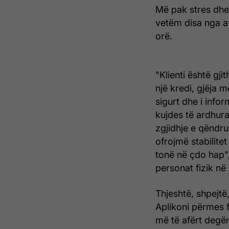
Më pak stres dhe
vetëm disa nga a
orë.
"Klienti është gj
një kredi, gjëja m
sigurt dhe i info
kujdes të ardhura
zgjidhje e qëndru
ofrojmë stabilit
tonë në çdo hap",
personat fizik në
Thjeshtë, shpejtë,
Aplikoni përmes f
më të afërt degë