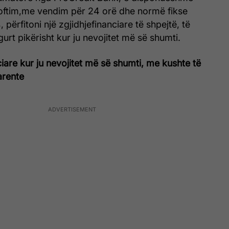
oftim,me vendim për 24 orë dhe normë fikse
, përfitoni një zgjidhjefinanciare të shpejtë, të
gurt pikërisht kur ju nevojitet më së shumti.
iare kur ju nevojitet më së shumti, me kushte të
arente