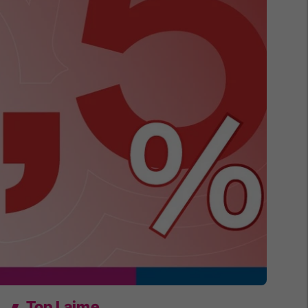
Top Lajme