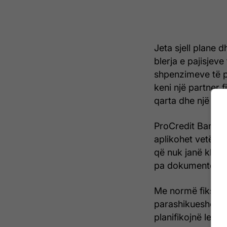
Jeta sjell plane d
blerja e pajisjeve
shpenzimeve të p
keni një partner 
qarta dhe një qas
ProCredit Bank ë
aplikohet vetëm 
që nuk janë klient
pa dokumente të
Me normë fikse in
parashikueshëm, 
planifikojnë lehtë