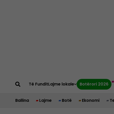
Të Fundit
Lajme lokale
Botërori 2026
Ballina
Lajme
Botë
Ekonomi
T