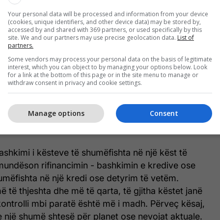
Your personal data will be processed and information from your device
aritjes reale
(cookies, unique identifiers, and other device data) may be stored by,
accessed by and shared with 369 partners, or used specifically by this
site. We and our partners may use precise geolocation data.
List of
000 denarë
partners.
rjes: 12 muaj
Some vendors may process your personal data on the basis of legitimate
interesi: 5,5%
interest, which you can object to by managing your options below. Look
for a link at the bottom of this page or in the site menu to manage or
 8.584 denarë
withdraw consent in privacy and cookie settings.
e për kthim: 103.004 denarë
Manage options
Consent
ë informues dhe nuk paraqet një ofertë
ashkimi i kësteve të shumëfishta në një këst të
mundëson rifinancimin - bashkimin e kredive ose
mëfishta në një kredi ose detyrim të vetëm.
 të thjeshta dhe më të qarta, të gjitha këstet janë
ontrolli mbi paratë është më i madh. Përveç kësaj,
 një shumë shtesë për planet ose nevojat aktuale.