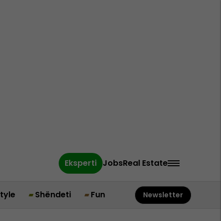
Eksperti
Jobs
Real Estate
style
Shëndeti
Fun
Newsletter