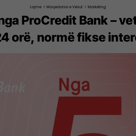
Lajme
>
Maqedonia e Veriut
>
Marketing
ga ProCredit Bank – ve
4 orë, normë fikse inter