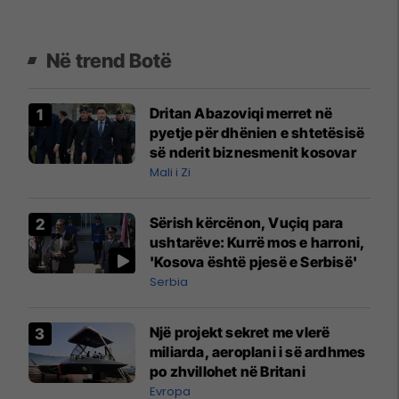
Në trend Botë
Dritan Abazoviqi merret në
pyetje për dhënien e shtetësisë
së nderit biznesmenit kosovar
Mali i Zi
Sërish kërcënon, Vuçiq para
ushtarëve: Kurrë mos e harroni,
'Kosova është pjesë e Serbisë'
Serbia
Një projekt sekret me vlerë
miliarda, aeroplani i së ardhmes
po zhvillohet në Britani
Evropa