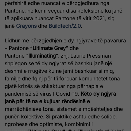
përfshirë edhe nuancat e përzgjedhura nga
Pantone, ne kemi veçuar disa koleksione ku janë
të aplikuara nuancat Pantone të vitit 2021, siç
janë
Crayons
dhe
Buildtech/2.0
.
Lidhur me përzgjedhjen e dy ngjyrave të pavarura
– Pantone “
Ultimate Grey
” dhe
Pantone “
Illuminating
”, znj. Laurie Pressman
shpjegon se të dy ngjyrat së bashku janë një
dëshmi e rrugëve ku ne jemi bashkuar si miq,
familje dhe fqinj për t’i forcuar komunitetet tona
gjatë krizës së shkaktuar nga përhapja e
pandemisë së virusit Covid-19.
Këto dy ngjyra
janë për të na e kujtuar rëndësinë e
marrëdhënieve tona
, sistemet e mbështetjes dhe
punën kolektive. Si praktike ashtu edhe solide,
ngrohëse dhe optimiste, kombinimi i