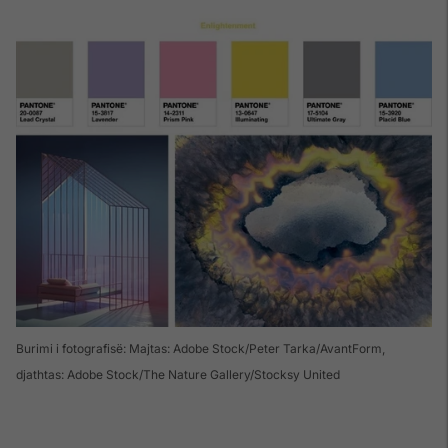
Burimi i fotografisë: Majtas: Adobe Stock/Peter Tarka/AvantForm,
djathtas: Adobe Stock/The Nature Gallery/Stocksy United