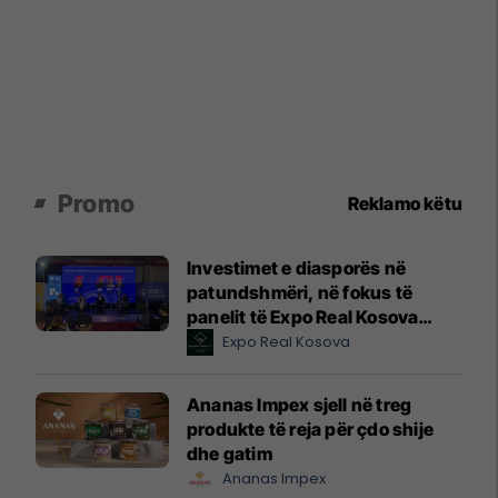
Promo
Reklamo këtu
Investimet e diasporës në
patundshmëri, në fokus të
panelit të Expo Real Kosova
2026
Expo Real Kosova
Ananas Impex sjell në treg
produkte të reja për çdo shije
dhe gatim
Ananas Impex