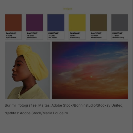
Burimi i fotografisë: Majtas: Adobe Stock/Bonninstudio/Stocksy United,
djathtas: Adobe Stock/Maria Louceiro