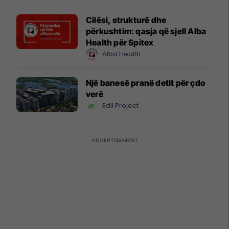
Cilësi, strukturë dhe
përkushtim: qasja që sjell Alba
Health për Spitex
Alba Health
Një banesë pranë detit për çdo
verë
Edil Project