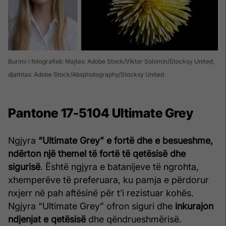
Burimi i fotografisë: Majtas: Adobe Stock/Viktor Solomin/Stocksy United,
djathtas: Adobe Stock/Absphotography/Stocksy United
Pantone 17-5104 Ultimate Grey
Ngjyra
“Ultimate Grey” e fortë dhe e besueshme,
ndërton një themel të fortë të qetësisë dhe
sigurisë
. Është ngjyra e batanijeve të ngrohta,
xhemperëve të preferuara, ku pamja e përdorur
nxjerr në pah aftësinë për t’i rezistuar kohës.
Ngjyra “Ultimate Grey” ofron siguri dhe
inkurajon
ndjenjat e qetësisë
dhe qëndrueshmërisë.