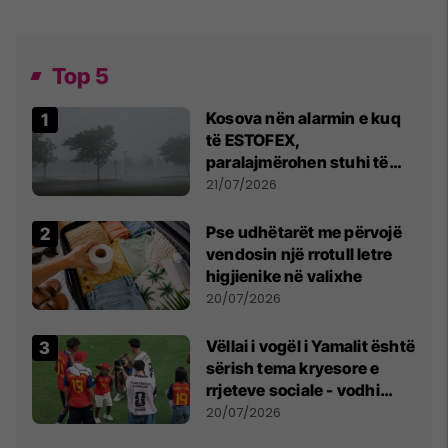
Top 5
Kosova nën alarmin e kuq
të ESTOFEX,
paralajmërohen stuhi të
fuqishme me breshër dhe
21/07/2026
erëra të forta
Pse udhëtarët me përvojë
vendosin një rrotull letre
higjienike në valixhe
20/07/2026
Vëllai i vogël i Yamalit është
sërish tema kryesore e
rrjeteve sociale - vodhi
vëmendjen pas finales së
20/07/2026
Kupës së Botës