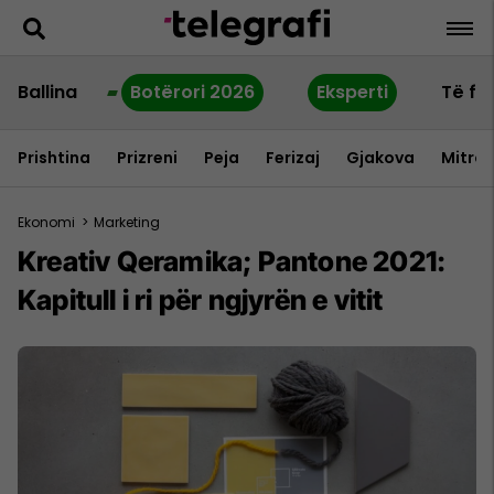
Ballina
Botërori 2026
Eksperti
Të fu
Prishtina
Prizreni
Peja
Ferizaj
Gjakova
Mitrov
Ekonomi
>
Marketing
Kreativ Qeramika; Pantone 2021:
Kapitull i ri për ngjyrën e vitit