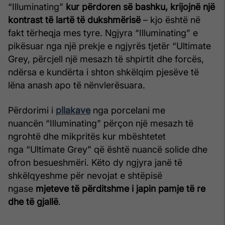
“Illuminating”
kur përdoren së bashku, krijojnë një
kontrast të lartë të dukshmërisë
– kjo është në
fakt tërheqja mes tyre. Ngjyra “Illuminating” e
pikësuar nga një prekje e ngjyrës tjetër “Ultimate
Grey, përcjell një mesazh të shpirtit dhe forcës,
ndërsa e kundërta i shton shkëlqim pjesëve të
lëna anash apo të nënvlerësuara.
Përdorimi i
pllakave
nga porcelani me
nuancën “Illuminating” përçon një mesazh të
ngrohtë dhe mikpritës kur mbështetet
nga “Ultimate Grey” që është nuancë solide dhe
ofron besueshmëri. Këto dy ngjyra janë të
shkëlqyeshme për nevojat e shtëpisë
ngase
mjeteve të përditshme i japin pamje të re
dhe të gjallë
.