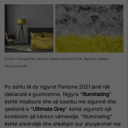
Burimi i fotografisë: Majtas: Adobe Stock/J.Zhuk, djathtas: Adobe
Stock/Dashtik
Po ashtu të dy ngjyrat Pantone 2021 janë një
deklaratë e guximshme. Ngjyra “
Illuminating
”
është miqësore dhe së bashku me sigurinë dhe
qetësinë e “
Ultimate Grey
” është sigurisht një
kombinim që kërkon vëmendje. “Illuminating”
është shkëndijë dhe shkëlqim kur shoqërohet me