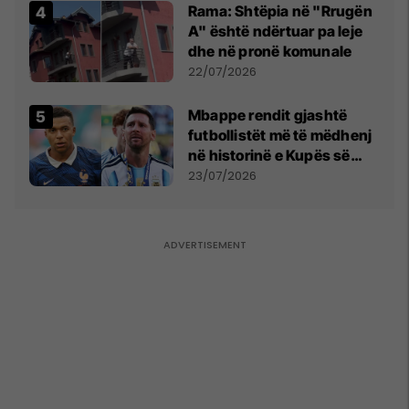
Rama: Shtëpia në "Rrugën
A" është ndërtuar pa leje
dhe në pronë komunale
22/07/2026
Mbappe rendit gjashtë
futbollistët më të mëdhenj
në historinë e Kupës së
Botës, Messi mbetet i dyti
23/07/2026