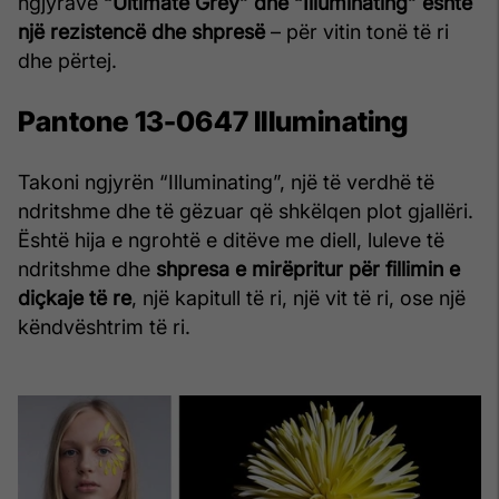
ngjyrave
“Ultimate Grey” dhe “Illuminating” është
një rezistencë dhe shpresë
– për vitin tonë të ri
dhe përtej.
Pantone 13-0647 Illuminating
Takoni ngjyrën “Illuminating”, një të verdhë të
ndritshme dhe të gëzuar që shkëlqen plot gjallëri.
Është hija e ngrohtë e ditëve me diell, luleve të
ndritshme dhe
shpresa e mirëpritur për fillimin e
diçkaje të re
, një kapitull të ri, një vit të ri, ose një
këndvështrim të ri.