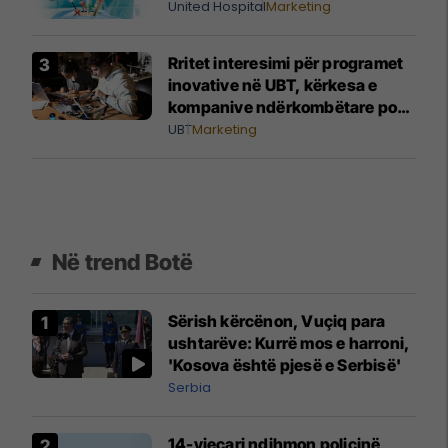
United Hospital
Marketing
Rritet interesimi për programet
inovative në UBT, kërkesa e
kompanive ndërkombëtare po
orienton të rinjtë drejt
UBT
Marketing
teknologjisë
Në trend Botë
Sërish kërcënon, Vuçiq para
ushtarëve: Kurrë mos e harroni,
'Kosova është pjesë e Serbisë'
Serbia
14-vjeçari ndihmon policinë