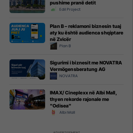
pushime pranë detit
Edil Project
Plan B – reklamoni biznesin tuaj
aty ku është audienca shqiptare
në Zvicër
Plan B
Sigurimi i biznesit me NOVATRA
Vermögensberatung AG
NOVATRA
IMAX/ Cineplexx në Albi Mall,
thyen rekorde rajonale me
"Odisea"
Albi Mall