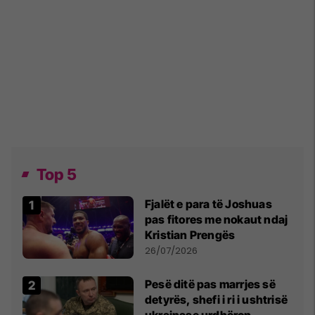
Top 5
Fjalët e para të Joshuas
pas fitores me nokaut ndaj
Kristian Prengës
26/07/2026
Pesë ditë pas marrjes së
detyrës, shefi i ri i ushtrisë