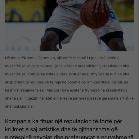
Në thelb tëKreativ Qeramika, një emër tashmë i njohur në botën e
mjeshtërisë së qeramikave, janë vlerat e autenticitetit, kreativitetit dhe
mjeshtërisë. Kompania është e përkushtuar ndaj shtyrjes së kufijve dhe
eksplorimit të mundësive të reja në botën e qeramikës duke i qëndruar
besnike rrënjëve të saj. Misioni i tyre është të frymëzojnë kreativitetin
dhe të sjellin gëzim në jetët e njerëzve përmes pjesëve qeramike artistike
dhe funksionale.
Kompania ka fituar një reputacion të fortë për
krijimet e saj artistike dhe të gjithanshme që
plotësojnë nevojat dhe preferencat e ndryshme të