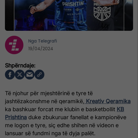
Nga
Telegrafi
19/04/2024
Të njohur për mjeshtërinë e tyre të
jashtëzakonshme në qeramikë,
Kreativ Qeramika
ka bashkuar forcat me klubin e basketbollit
KB
Prishtina
duke zbukuruar fanellat e kampionëve
me logon e tyre, siç edhe shihen në videon e
lansuar së fundmi nga të dyja palët.