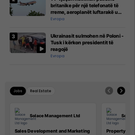
britanike për një telefonatë të
rreme, aeroplanët luftarakë u
ngritën në ajër për të
Evropa
interceptuar fluturaken e Qatar
Airways që po shkonte drejt
Ukrainasit sulmohen në Poloni -
Mançesterit
Tusk i kërkon presidentit të
reagojë
Evropa
Jobs
Real Estate
Solace Management Ltd
Solac
Sales Development and Marketing
Property Ma