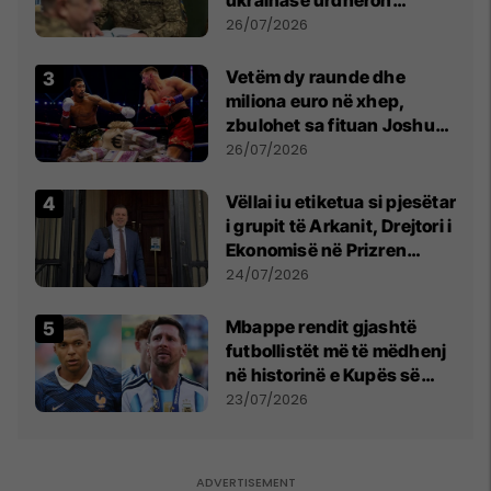
ukrainase urdhëron
kontroll të madh
26/07/2026
Vetëm dy raunde dhe
miliona euro në xhep,
zbulohet sa fituan Joshua
e Prenga
26/07/2026
Vëllai iu etiketua si pjesëtar
i grupit të Arkanit, Drejtori i
Ekonomisë në Prizren
mohon pretendimet
24/07/2026
Mbappe rendit gjashtë
futbollistët më të mëdhenj
në historinë e Kupës së
Botës, Messi mbetet i dyti
23/07/2026