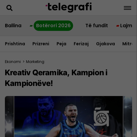
Ballina
Botërori 2026
Të fundit
Lajme
Prishtina
Prizreni
Peja
Ferizaj
Gjakova
Mitrov
Ekonomi
>
Marketing
Kreativ Qeramika, Kampion i
Kampionëve!