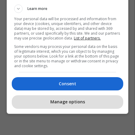
Learn more
Your personal data will be processed and information from
your device (cookies, unique identifiers, and other device
data) may be stored by, accessed by and shared with 369
partners, or used specifically by this site. We and our partners
may use precise geolocation data.
List of partners.
Kreativ Qeramika
Pr Artikuj
Some vendors may process your personal data on the basis
of legitimate interest, which you can object to by managing
your options below. Look for a link at the bottom of this page
or in the site menu to manage or withdraw consent in privacy
and cookie settings.
Consent
Manage options