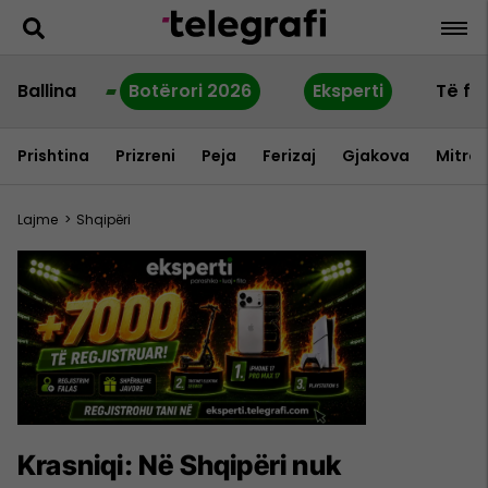
Ballina
Botërori 2026
Eksperti
Të fu
Prishtina
Prizreni
Peja
Ferizaj
Gjakova
Mitrov
Lajme
>
Shqipëri
Krasniqi: Në Shqipëri nuk