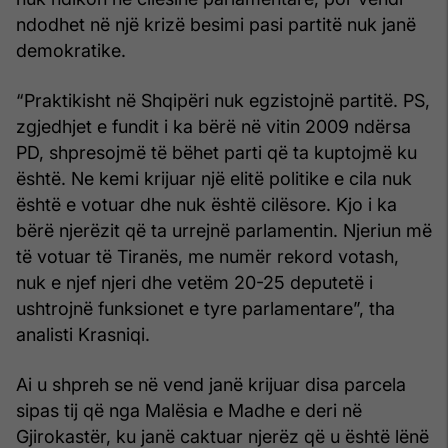
ndodhet në një krizë besimi pasi partitë nuk janë
demokratike.
“Praktikisht në Shqipëri nuk egzistojnë partitë. PS,
zgjedhjet e fundit i ka bërë në vitin 2009 ndërsa
PD, shpresojmë të bëhet parti që ta kuptojmë ku
është. Ne kemi krijuar një elitë politike e cila nuk
është e votuar dhe nuk është cilësore. Kjo i ka
bërë njerëzit që ta urrejnë parlamentin. Njeriun më
të votuar të Tiranës, me numër rekord votash,
nuk e njef njeri dhe vetëm 20-25 deputetë i
ushtrojnë funksionet e tyre parlamentare”, tha
analisti Krasniqi.
Ai u shpreh se në vend janë krijuar disa parcela
sipas tij që nga Malësia e Madhe e deri në
Gjirokastër, ku janë caktuar njerëz që u është lënë