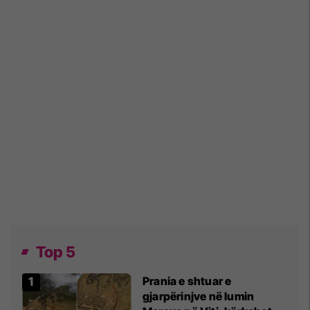
Top 5
Prania e shtuar e
gjarpërinjve në lumin