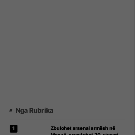
Nga Rubrika
Zbulohet arsenal armësh në
Manzë, arrestohet 20-vjeçari