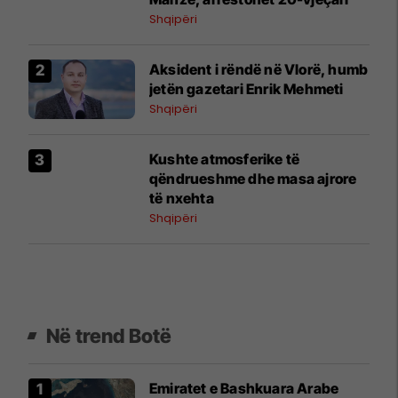
Shqipëri
Aksident i rëndë në Vlorë, humb
jetën gazetari Enrik Mehmeti
Shqipëri
Kushte atmosferike të
qëndrueshme dhe masa ajrore
të nxehta
Shqipëri
Në trend Botë
Emiratet e Bashkuara Arabe