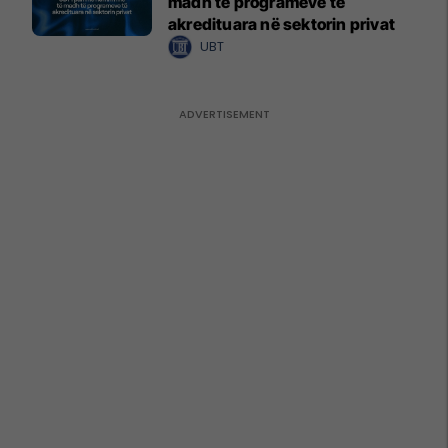
madh të programeve të
akredituara në sektorin privat
UBT