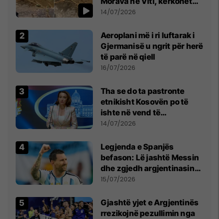
Morava në Viti, kërkohet
kujdes nga qytetarët
14/07/2026
Aeroplani më i ri luftarak i
Gjermanisë u ngrit për herë
të parë në qiell
16/07/2026
Tha se do ta pastronte
etnikisht Kosovën po të
ishte në vend të
Millosheviqit, Lëvizja e
14/07/2026
Qytetarëve të Lirë në Serbi
kërkon shkarkimin e
Legjenda e Spanjës
menjëhershëm të
befason: Lë jashtë Messin
Snezhana Paunoviq
dhe zgjedh argjentinasin
më të mirë në botë
15/07/2026
Gjashtë yjet e Argjentinës
rrezikojnë pezullimin nga