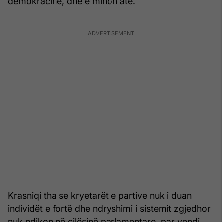
demokracinë, dhe e minon atë.
Krasniqi tha se kryetarët e partive nuk i duan
individët e fortë dhe ndryshimi i sistemit zgjedhor
nuk ndikon në cilësinë parlamentare, por vendi