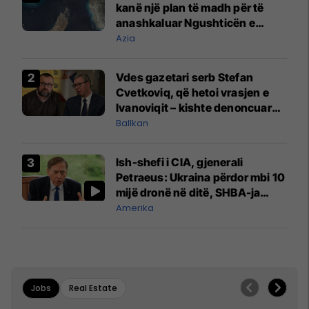
kanë një plan të madh për të
anashkaluar Ngushticën e
Hormuzit
Azia
Vdes gazetari serb Stefan
Cvetkoviq, që hetoi vrasjen e
Ivanoviqit – kishte denoncuar
kërcënime ndaj vëllezërve
Ballkan
Vuçiq
Ish-shefi i CIA, gjenerali
Petraeus: Ukraina përdor mbi 10
mijë dronë në ditë, SHBA-ja
mbetet shumë prapa në
Amerika
prodhim
Jobs
Real Estate