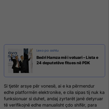
Bedri Hamza më i votuari – Lista e
24 deputetëve fitues në PDK
Si tjetër arsye për vonesë, ai e ka përmendur
edhe platformën elektronike, e cila sipas tij nuk ka
funksionuar si duhet, andaj zyrtarët janë detyruar
të verifikojnë edhe manualisht çdo shifër, para