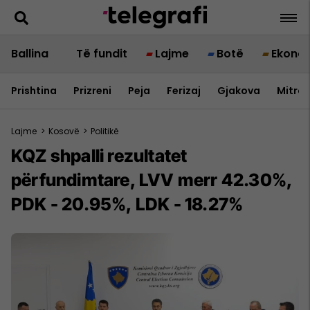
Ballina
Të fundit
Lajme
Botë
Ekono
Prishtina
Prizreni
Peja
Ferizaj
Gjakova
Mitrov
Lajme
>
Kosovë
>
Politikë
KQZ shpalli rezultatet
përfundimtare, LVV merr 42.30%,
PDK - 20.95%, LDK - 18.27%