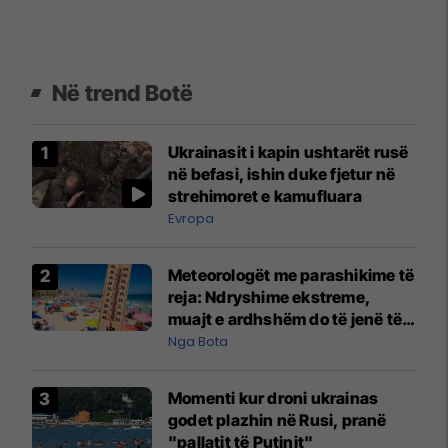
Në trend Botë
Ukrainasit i kapin ushtarët rusë
në befasi, ishin duke fjetur në
strehimoret e kamufluara
Evropa
Meteorologët me parashikime të
reja: Ndryshime ekstreme,
muajt e ardhshëm do të jenë të
pazakontë
Nga Bota
Momenti kur droni ukrainas
godet plazhin në Rusi, pranë
"pallatit të Putinit"