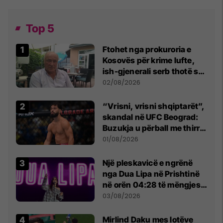
Top 5
Ftohet nga prokuroria e
Kosovës për krime lufte,
ish-gjenerali serb thotë se
dikush e tradhtoi në
02/08/2026
Beograd
“Vrisni, vrisni shqiptarët”,
skandal në UFC Beograd:
Buzukja u përball me thirrje
anti-shqiptare nga
01/08/2026
tribunat
Një pleskavicë e ngrënë
nga Dua Lipa në Prishtinë
në orën 04:28 të mëngjesit
- dhe bota digjitale serbe
03/08/2026
shpall gjendjen e luftës
Mirlind Daku mes lotëve