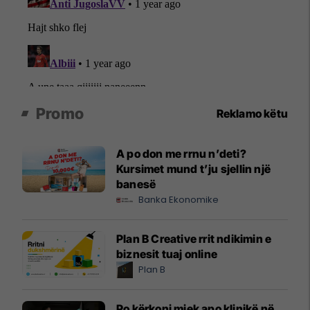
Promo
Reklamo këtu
A po don me rrnu n’deti?
Kursimet mund t’ju sjellin një
banesë
Banka Ekonomike
Plan B Creative rrit ndikimin e
biznesit tuaj online
Plan B
Po kërkoni mjek apo klinikë në