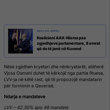
Koalicioni AAK-Nisma pas
zgjedhjeve parlamentare, 8 emrat
që do të jenë në Kuvend
Nëse zgjidhen kryetari dhe nënkryetarët, atëherë
Vjosa Osmani duhet të kërkojë nga partia fituese,
LVV-ja në këtë rast, që të propozojë mandatarin
për formimin e Qeverisë.
Ndarja e mandateve
LVV – 42.30% apo 48 mandate