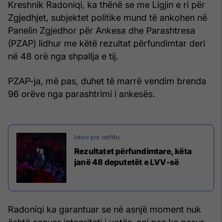
Kreshnik Radoniqi, ka thënë se me Ligjin e ri për
Zgjedhjet, subjektet politike mund të ankohen në
Panelin Zgjedhor për Ankesa dhe Parashtresa
(PZAP) lidhur me këtë rezultat përfundimtar deri
në 48 orë nga shpallja e tij.
PZAP-ja, më pas, duhet të marrë vendim brenda
96 orëve nga parashtrimi i ankesës.
Rezultatet përfundimtare, këta
janë 48 deputetët e LVV-së
Radoniqi ka garantuar se në asnjë moment nuk