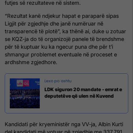
futjes së rezultateve në sistem.
“Rezultat kanë ndjekur hapat e paraparë sipas
Ligjit për zgjedhje dhe janë numëruar në
transparencë të plotë”, ka thënë ai, duke u zotuar
se KQZ-ja do të organizojë panele të brendshme
për të kuptuar ku ka ngecur puna dhe për t’i
shmangur problemet eventuale në proceset e
ardhshme zgjedhore.
LDK siguron 20 mandate - emrat e
deputetëve që ulen në Kuvend
Kandidati për kryeministër nga VV-ja, Albin Kurti
del kandidati më votuar në zgjedhje me 337.791