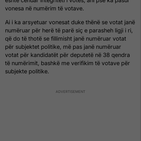
është cenuar integriteti i votës, ani pse ka pasur
vonesa në numërim të votave.
Ai i ka arsyetuar vonesat duke thënë se votat janë
numëruar për herë të parë siç e parasheh ligji i ri,
që do të thotë se fillimisht janë numëruar votat
për subjektet politike, më pas janë numëruar
votat për kandidatët për deputetë në 38 qendra
të numërimit, bashkë me verifikim të votave për
subjekte politike.