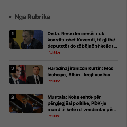
Nga Rubrika
Deda: Nëse deri nesër nuk
konstituohet Kuvendi, të gjithë
deputetët do të bëjnë shkelje të
rëndë kushtetuese
Politikë
Haradinaj ironizon Kurtin: Mos
lësho pe, Albin - krejt ose hiç
Politikë
Mustafa: Koha është për
përgjegjësi politike, PDK-ja
mund të ketë rol vendimtar për
qeverinë e re
Politikë