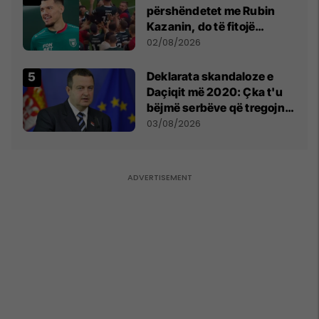
përshëndetet me Rubin
Kazanin, do të fitojë
miliona te Spartak Moska
02/08/2026
​Deklarata skandaloze e
Daçiqit më 2020: Çka t'u
bëjmë serbëve që tregojnë
ku janë varrosur shqiptarët
03/08/2026
në Serbi