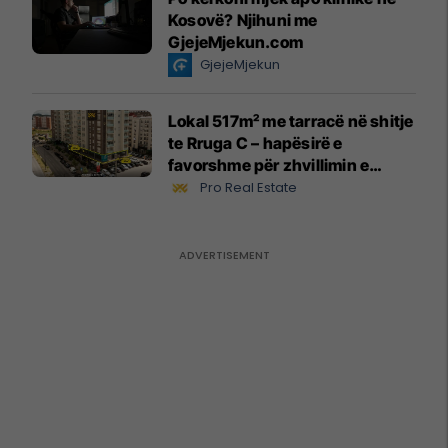
Kosovë? Njihuni me
GjejeMjekun.com
GjejeMjekun
Lokal 517m² me tarracë në shitje
te Rruga C – hapësirë e
favorshme për zhvillimin e
biznesit #15796
Pro Real Estate