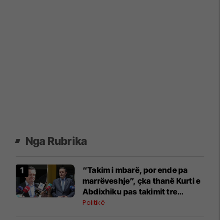
Nga Rubrika
“Takim i mbarë, por ende pa
marrëveshje”, çka thanë Kurti e
Abdixhiku pas takimit tre
orësh?
Politikë