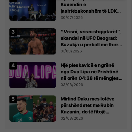
Kuvendin e
jashtëzakonshëm të LDK-
së
30/07/2026
“Vrisni, vrisni shqiptarët”,
skandal në UFC Beograd:
Buzukja u përball me thirrje
anti-shqiptare nga
01/08/2026
tribunat
Një pleskavicë e ngrënë
nga Dua Lipa në Prishtinë
në orën 04:28 të mëngjesit
- dhe bota digjitale serbe
03/08/2026
shpall gjendjen e luftës
Mirlind Daku mes lotëve
përshëndetet me Rubin
Kazanin, do të fitojë
miliona te Spartak Moska
02/08/2026