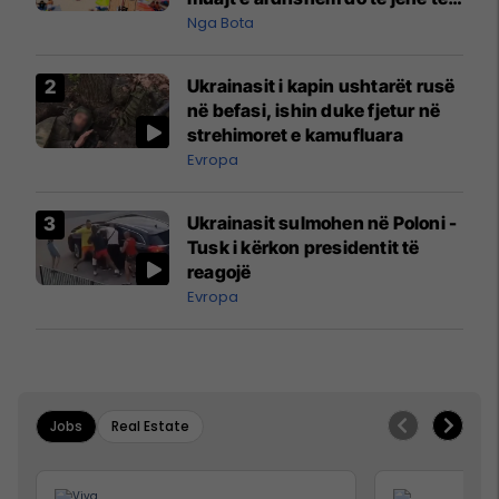
pazakontë
Nga Bota
Ukrainasit i kapin ushtarët rusë
në befasi, ishin duke fjetur në
strehimoret e kamufluara
Evropa
Ukrainasit sulmohen në Poloni -
Tusk i kërkon presidentit të
reagojë
Evropa
Jobs
Real Estate