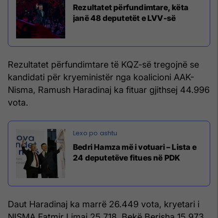
Rezultatet përfundimtare, këta
janë 48 deputetët e LVV-së
Rezultatet përfundimtare të KQZ-së tregojnë se
kandidati për kryeministër nga koalicioni AAK-
Nisma, Ramush Haradinaj ka fituar gjithsej 44.996
vota.
Bedri Hamza më i votuari – Lista e
24 deputetëve fitues në PDK
Daut Haradinaj ka marrë 26.449 vota, kryetari i
NISMA Fatmir Limaj 25.718, Bekë Berisha 15.973,