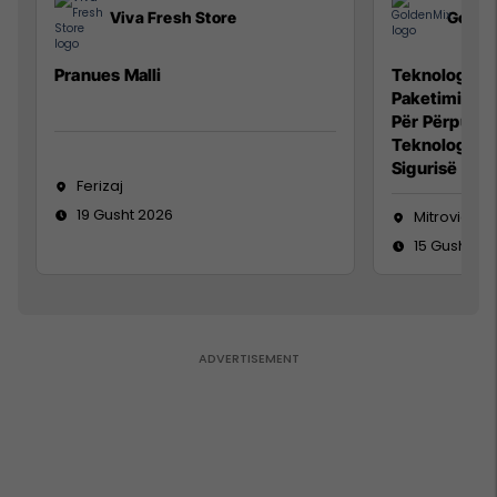
Viva Fresh Store
Golde
Pranues Malli
Teknolog/e p
Paketimin e 
Për Përpunim
Teknolog/e 
Sigurisë së 
Ferizaj
19 Gusht 2026
Mitrovicë
15 Gusht 20