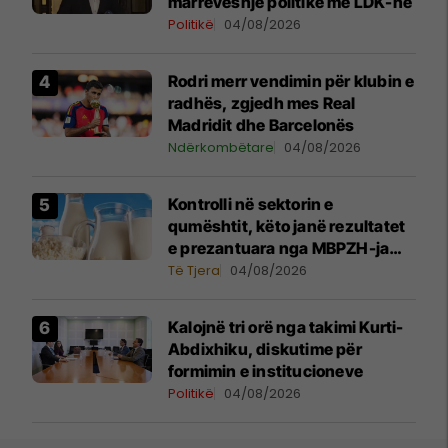
marrëveshje politike me LDK-në
Politikë
04/08/2026
Rodri merr vendimin për klubin e
radhës, zgjedh mes Real
Madridit dhe Barcelonës
Ndërkombëtare
04/08/2026
Kontrolli në sektorin e
qumështit, këto janë rezultatet
e prezantuara nga MBPZH-ja
dhe AUV
Të Tjera
04/08/2026
Kalojnë tri orë nga takimi Kurti-
Abdixhiku, diskutime për
formimin e institucioneve
Politikë
04/08/2026