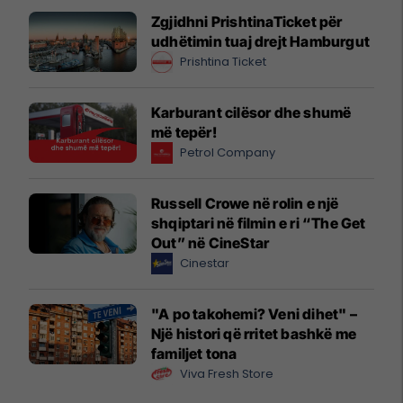
Zgjidhni PrishtinaTicket për
udhëtimin tuaj drejt Hamburgut
Prishtina Ticket
Karburant cilësor dhe shumë
më tepër!
Petrol Company
Russell Crowe në rolin e një
shqiptari në filmin e ri “The Get
Out” në CineStar
Cinestar
"A po takohemi? Veni dihet" –
Një histori që rritet bashkë me
familjet tona
Viva Fresh Store