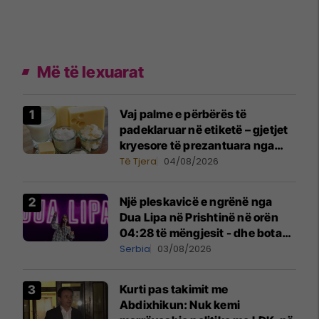
Më të lexuarat
Vaj palme e përbërës të
padeklaruar në etiketë – gjetjet
kryesore të prezantuara nga
AUV-i pas kontrollit në sektorin
Të Tjera
04/08/2026
e qumështit
Një pleskavicë e ngrënë nga
Dua Lipa në Prishtinë në orën
04:28 të mëngjesit - dhe bota
digjitale serbe shpall gjendjen e
Serbia
03/08/2026
luftës
Kurti pas takimit me
Abdixhikun: Nuk kemi