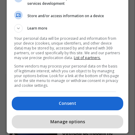
services development
Store and/or access information on a device
Learn more
Your personal data will be processed and information from
your device (cookies, unique identifiers, and other device
data) may be stored by, accessed by and shared with 369
partners, or used specifically by this site. We and our partners
may use precise geolocation data.
List of partners.
Some vendors may process your personal data on the basis
of legitimate interest, which you can object to by managing
your options below. Look for a link at the bottom of this page
or in the site menu to manage or withdraw consent in privacy
Top 5
and cookie settings.
Ftohet nga prokuroria e
Consent
Kosovës për krime lufte,
ish-gjenerali serb thotë se
dikush e tradhtoi në
02/08/2026
Manage options
Beograd
Gjithçka që ndodhi në