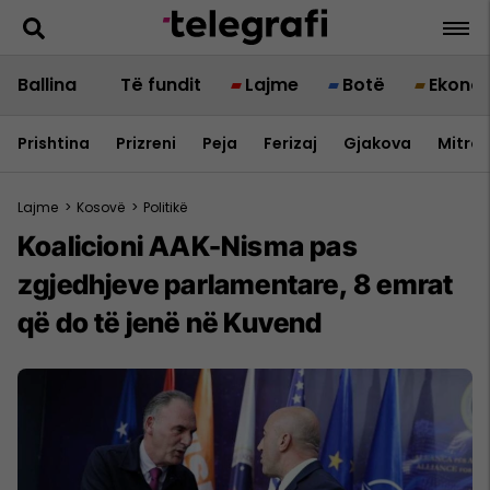
Ballina
Të fundit
Lajme
Botë
Ekono
Prishtina
Prizreni
Peja
Ferizaj
Gjakova
Mitrov
Lajme
>
Kosovë
>
Politikë
Koalicioni AAK-Nisma pas
zgjedhjeve parlamentare, 8 emrat
që do të jenë në Kuvend