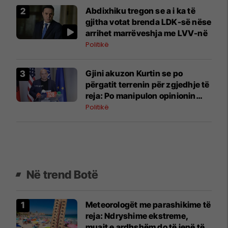
Abdixhiku tregon se a i ka të
gjitha votat brenda LDK-së nëse
arrihet marrëveshja me LVV-në
Politikë
Gjini akuzon Kurtin se po
përgatit terrenin për zgjedhje të
reja: Po manipulon opinionin
publik
Politikë
Në trend Botë
Meteorologët me parashikime të
reja: Ndryshime ekstreme,
muajt e ardhshëm do të jenë të