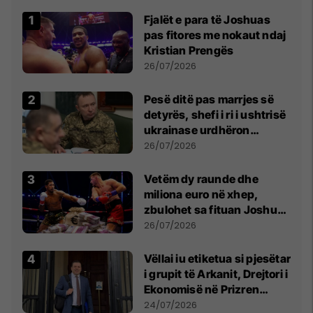
Fjalët e para të Joshuas
pas fitores me nokaut ndaj
Kristian Prengës
26/07/2026
Pesë ditë pas marrjes së
detyrës, shefi i ri i ushtrisë
ukrainase urdhëron
kontroll të madh
26/07/2026
Vetëm dy raunde dhe
miliona euro në xhep,
zbulohet sa fituan Joshua
e Prenga
26/07/2026
Vëllai iu etiketua si pjesëtar
i grupit të Arkanit, Drejtori i
Ekonomisë në Prizren
mohon pretendimet
24/07/2026