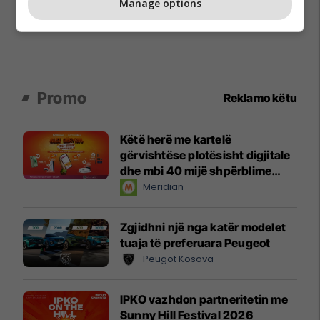
Manage options
Promo
Reklamo këtu
Këtë herë me kartelë
gërvishtëse plotësisht digjitale
dhe mbi 40 mijë shpërblime
instant!
Meridian
Zgjidhni një nga katër modelet
tuaja të preferuara Peugeot
Peugot Kosova
IPKO vazhdon partneritetin me
Sunny Hill Festival 2026