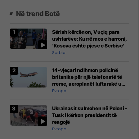
Në trend Botë
Sërish kërcënon, Vuçiq para
ushtarëve: Kurrë mos e harroni,
'Kosova është pjesë e Serbisë'
Serbia
14-vjeçari ndihmon policinë
britanike për një telefonatë të
rreme, aeroplanët luftarakë u
ngritën në ajër për të
Evropa
interceptuar fluturaken e Qatar
Airways që po shkonte drejt
Ukrainasit sulmohen në Poloni -
Mançesterit
Tusk i kërkon presidentit të
reagojë
Evropa