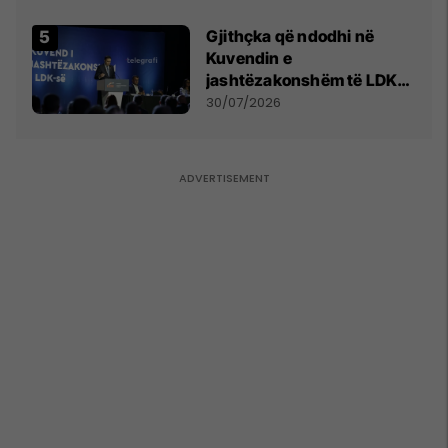
Gjithçka që ndodhi në
Kuvendin e
jashtëzakonshëm të LDK-
së
30/07/2026