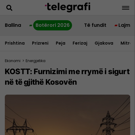
Ballina
Botërori 2026
Të fundit
Lajme
Prishtina
Prizreni
Peja
Ferizaj
Gjakova
Mitrov
Ekonomi
>
Energjetika
KOSTT: Furnizimi me rrymë i sigurt
në të gjithë Kosovën