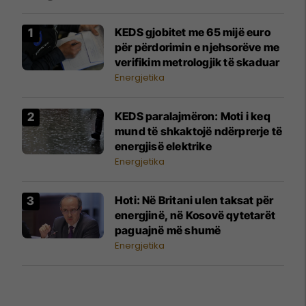
KEDS gjobitet me 65 mijë euro
për përdorimin e njehsorëve me
verifikim metrologjik të skaduar
Energjetika
KEDS paralajmëron: Moti i keq
mund të shkaktojë ndërprerje të
energjisë elektrike
Energjetika
Hoti: Në Britani ulen taksat për
energjinë, në Kosovë qytetarët
paguajnë më shumë
Energjetika