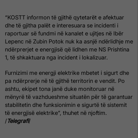
“KOSTT informon të gjithë qytetarët e afektuar
dhe të gjitha palët e interesuara se incidenti i
raportuar së fundmi në kanalet e ujitjes në Ibër
Lepenc në Zubin Potok nuk ka asnjë ndërlidhje me
ndërprerjet e energjisë që lidhen me NS Prishtina
1, të shkaktuara nga incident i lokalizuar.
Furnizimi me energji elektrike mbetet i sigurt dhe
pa ndërprerje në të gjithë territorin e vendit. Po
ashtu, ekipet tona janë duke monitoruar në
mënyrë të vazhdueshme situatën për të garantuar
stabilitetin dhe funksionimin e sigurtë të sistemit
të energjisë elektrike”, thuhet në njoftim.
/
Telegrafi
/