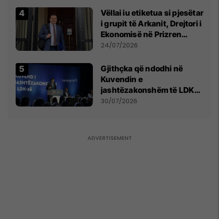
Vëllai iu etiketua si pjesëtar
i grupit të Arkanit, Drejtori i
Ekonomisë në Prizren
mohon pretendimet
24/07/2026
Gjithçka që ndodhi në
Kuvendin e
jashtëzakonshëm të LDK-
së
30/07/2026