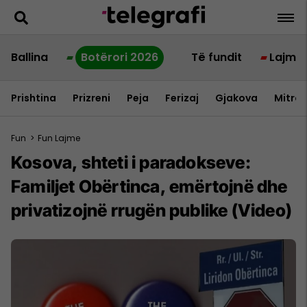
Ballina
Botërori 2026
Të fundit
Lajme
Prishtina
Prizreni
Peja
Ferizaj
Gjakova
Mitrov
Fun
>
Fun Lajme
Kosova, shteti i paradokseve:
Familjet Obërtinca, emërtojnë dhe
privatizojnë rrugën publike (Video)