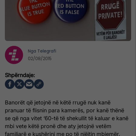
Nga
Telegrafi
02/08/2015
Banorët që jetojnë në këtë rrugë nuk kanë
pranuar të flisnin para kamerës, por kanë thënë
se që nga vitet ‘60-të të shekullit të kaluar e kanë
mbi vete këtë pronë dhe aty jetojnë vetëm
familjarë e kushërinj me po të njëjtin mbiemër.