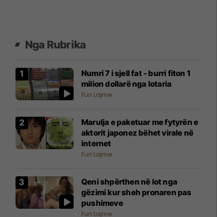
Nga Rubrika
Numri 7 i sjell fat - burri fiton 1
milion dollarë nga lotaria
Fun Lajme
Marulja e paketuar me fytyrën e
aktorit japonez bëhet virale në
internet
Fun Lajme
Qeni shpërthen në lot nga
gëzimi kur sheh pronaren pas
pushimeve
Fun Lajme