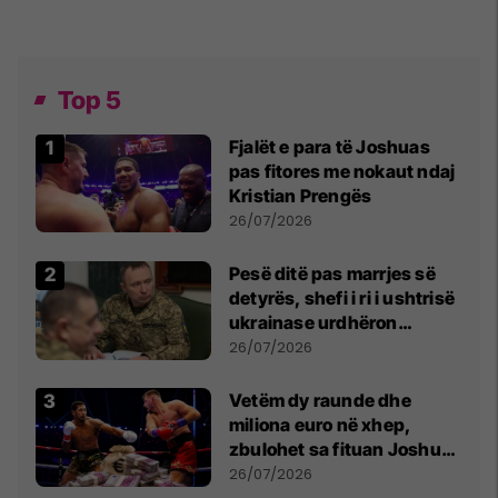
Top 5
Fjalët e para të Joshuas
pas fitores me nokaut ndaj
Kristian Prengës
26/07/2026
Pesë ditë pas marrjes së
detyrës, shefi i ri i ushtrisë
ukrainase urdhëron
kontroll të madh
26/07/2026
Vetëm dy raunde dhe
miliona euro në xhep,
zbulohet sa fituan Joshua
e Prenga
26/07/2026