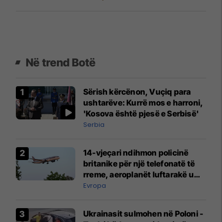
Në trend Botë
Sërish kërcënon, Vuçiq para
ushtarëve: Kurrë mos e harroni,
'Kosova është pjesë e Serbisë'
Serbia
14-vjeçari ndihmon policinë
britanike për një telefonatë të
rreme, aeroplanët luftarakë u
ngritën në ajër për të
Evropa
interceptuar fluturaken e Qatar
Airways që po shkonte drejt
Ukrainasit sulmohen në Poloni -
Mançesterit