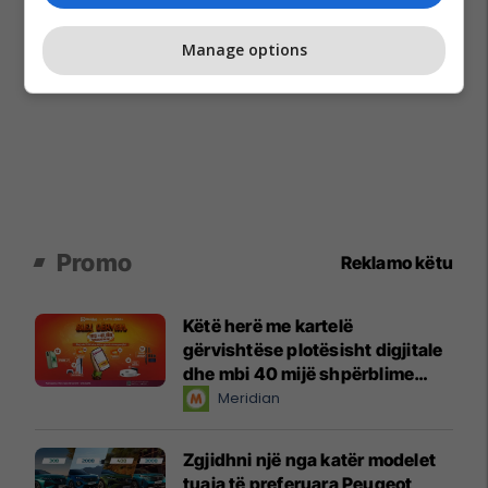
Manage options
Promo
Reklamo këtu
Këtë herë me kartelë
gërvishtëse plotësisht digjitale
dhe mbi 40 mijë shpërblime
instant!
Meridian
Zgjidhni një nga katër modelet
tuaja të preferuara Peugeot