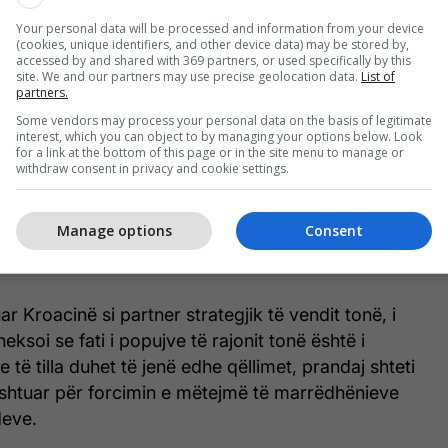
Your personal data will be processed and information from your device
(cookies, unique identifiers, and other device data) may be stored by,
accessed by and shared with 369 partners, or used specifically by this
site. We and our partners may use precise geolocation data.
List of
partners.
Some vendors may process your personal data on the basis of legitimate
interest, which you can object to by managing your options below. Look
for a link at the bottom of this page or in the site menu to manage or
withdraw consent in privacy and cookie settings.
 i shprehu mirënjohje të veçantë kryeministrit kroat
Manage options
Consent
ndihmën e ofruar me rastin e aksidentit tragjik të
hkatdhetarët tanë në Slavonski Brod.
r Kroacinë si partner strategjik të vendit tonë, i
theksoi se fati i popujve të rajonit tonë është i
të tilla duhet të jenë edhe qëllimet, prandaj shteti
ushtuar për forcimin e mëtejmë të marrëdhënieve
deve.