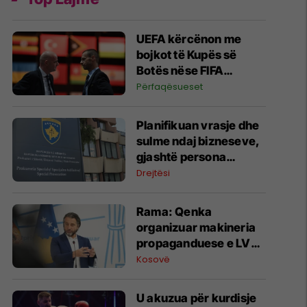
UEFA kërcënon me
bojkot të Kupës së
Botës nëse FIFA
miraton projektin për
Përfaqësueset
investitorët privatë
​Planifikuan vrasje dhe
sulme ndaj bizneseve,
gjashtë persona
përfundojnë nën
Drejtësi
aktakuzë
Rama: Qenka
organizuar makineria
propaganduese e LVV-
së kundër meje në
Kosovë
ditën e Kuvendit të
LDK-së
U akuzua për kurdisje