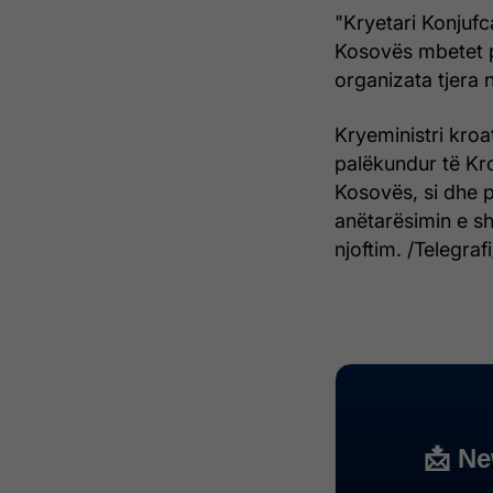
"Kryetari Konjufc
Kosovës mbetet p
organizata tjera
Kryeministri kroa
palëkundur të Kro
Kosovës, si dhe p
anëtarësimin e sh
njoftim. /Telegrafi