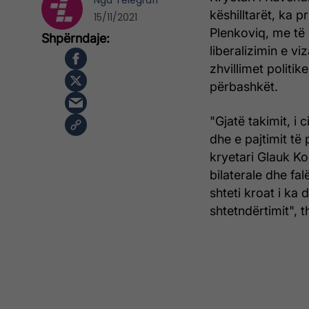
Nga
Telegrafi
këshilltarët, ka p
15/11/2021
Plenkoviq, me të c
liberalizimin e v
zhvillimet politik
përbashkët.
"Gjatë takimit, i
dhe e pajtimit të
kryetari Glauk Ko
bilaterale dhe fa
shteti kroat i ka
shtetndërtimit", 