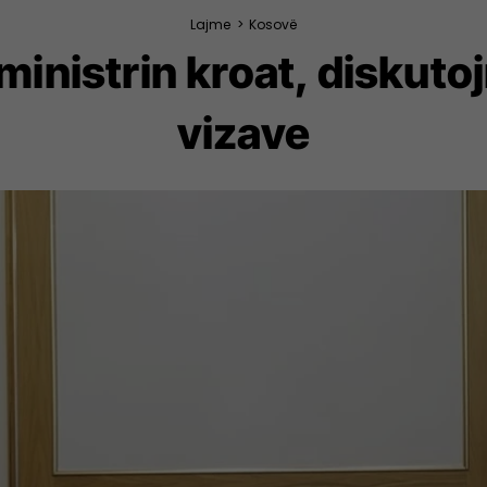
Lajme
>
Kosovë
inistrin kroat, diskutojn
vizave