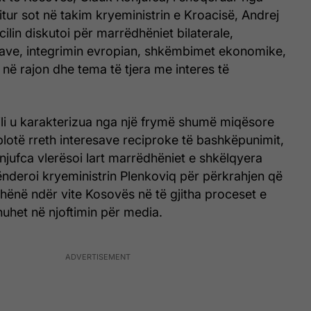
ritur sot në takim kryeministrin e Kroacisë, Andrej
ilin diskutoi për marrëdhëniet bilaterale,
izave, integrimin evropian, shkëmbimet ekonomike,
e në rajon dhe tema të tjera me interes të
 cili u karakterizua nga një frymë shumë miqësore
 plotë rreth interesave reciproke të bashkëpunimit,
njufca vlerësoi lart marrëdhëniet e shkëlqyera
lënderoi kryeministrin Plenkoviq për përkrahjen që
 dhënë ndër vite Kosovës në të gjitha proceset e
thuhet në njoftimin për media.