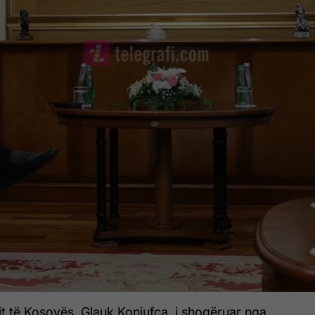
it të Kosovës, Glauk Konjufca, i shoqëruar nga