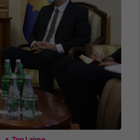
Top Lajme