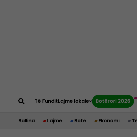
Të Fundit
Lajme lokale
Botërori 2026
Ballina
Lajme
Botë
Ekonomi
T