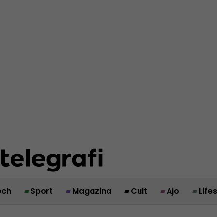
ech
Sport
Magazina
Cult
Ajo
Life