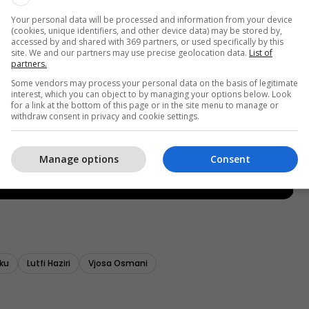
Your personal data will be processed and information from your device
(cookies, unique identifiers, and other device data) may be stored by,
accessed by and shared with 369 partners, or used specifically by this
site. We and our partners may use precise geolocation data.
List of
partners.
Some vendors may process your personal data on the basis of legitimate
interest, which you can object to by managing your options below. Look
for a link at the bottom of this page or in the site menu to manage or
withdraw consent in privacy and cookie settings.
Manage options
Consent