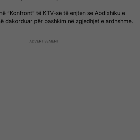
në “Konfront” të KTV-së të enjten se Abdixhiku e
ë dakorduar për bashkim në zgjedhjet e ardhshme.