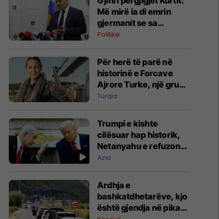
Gjini i përgjigjet Kurtit:
Më mirë ia di emrin
gjermanit se sa
Aleancës
Politikë
Për herë të parë në
historinë e Forcave
Ajrore Turke, një grua
merr gradën e
Turqia
gjeneralit
Trumpi e kishte
cilësuar hap historik,
Netanyahu e refuzon
marrëveshjen për
Azia
Gazën
Ardhja e
bashkatdhetarëve, kjo
është gjendja në pikat