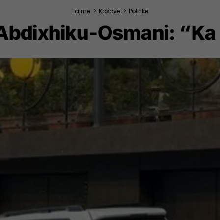
Lajme
>
Kosovë
>
Politikë
 Abdixhiku-Osmani: “Ka 