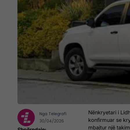
Nënkryetari i Lid
Nga
Telegrafi
konfirmuar se kry
30/04/2026
mbajtur një taki