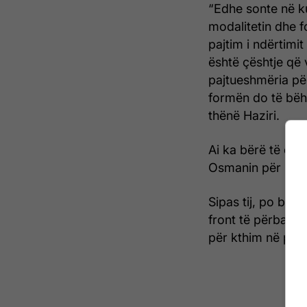
“Edhe sonte në ku
modalitetin dhe f
pajtim i ndërtimit
është çështje që 
pajtueshmëria pë
formën do të bëhe
thënë Haziri.
Ai ka bërë të dit
Osmanin për këtë
Sipas tij, po bëhe
front të përbashk
për kthim në part