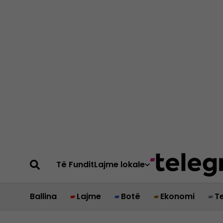
Të Fundit
Lajme lokale
Ballina
Lajme
Botë
Ekonomi
T