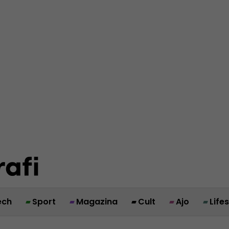
ech
Sport
Magazina
Cult
Ajo
Life