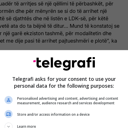
adër të arritjes së një qëllimi të përbashkët, për
ormën dhe për mënyrën se si do të arrihet një
 të së djathtës dhe në listën e LDK-së, për këtë
vetë ata do ta bëjnë të ditur... Mund të konstatoj se
r një garë ekziston tashmë, për modalitetin dhe
t me dije pasi të arrihet pajtueshmëri e plotë”, ka
ur se nuk është takimi i parë i Abdixhikut me
 çështje.
Telegrafi asks for your consent to use your
t fjalë për kthim në një garë të përbashkët, “në një
personal data for the following purposes:
ët”. Ai ka refuzuar të konfirmojë nëse bëhet fjalë
Personalised advertising and content, advertising and content
i pasi këto janë “çështje që po diskutohen”.
measurement, audience research and services development
Store and/or access information on a device
Learn more