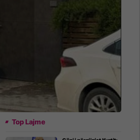
Top Lajme