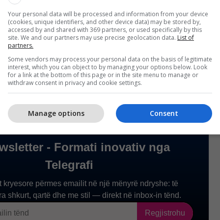
rta, profesionale dhe të pavarura. Së dyti,
Your personal data will be processed and information from your device
n zhvillimin, ndikon negativisht në tregun e punës
(cookies, unique identifiers, and other device data) may be stored by,
 në favor të disave. Së treti, të gjithë në Kosovë
accessed by and shared with 369 partners, or used specifically by this
site. We and our partners may use precise geolocation data.
List of
ligjin, askush nuk është mbi ligjin”, theksoi Kolly.
partners.
Some vendors may process your personal data on the basis of legitimate
interest, which you can object to by managing your options below. Look
for a link at the bottom of this page or in the site menu to manage or
withdraw consent in privacy and cookie settings.
Manage options
Consent