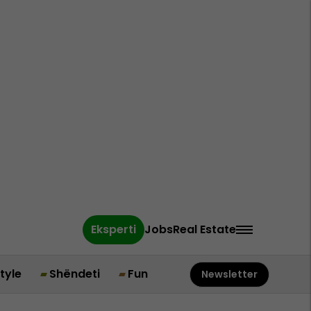
Eksperti
Jobs
Real Estate
style
Shëndeti
Fun
Newsletter