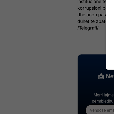
institucione të fo
korrupsioni pengo
dhe anon pasurinë
duhet të zbatojnë 
/Telegrafi/