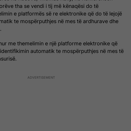
orëve tha se vendi i tij më kënaqësi do të
min e platformës së re elektronike që do të lejojë
tomatik te mospërputhjes në mes të ardhurave dhe
.
idhur me themelimin e një platforme elektronike që
identifikimin automatik te mospërputhjes në mes të
surisë.