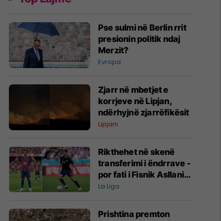
Pse sulmi në Berlin rrit
presionin politik ndaj
Merzit?
Evropa
Zjarr në mbetjet e
korrjeve në Lipjan,
ndërhyjnë zjarrëfikësit
Lipjani
Rikthehet në skenë
transferimi i ëndrrave -
por fati i Fisnik Asllanit
vazhdon të varet nga
La Liga
Ferran Torres
Prishtina premton