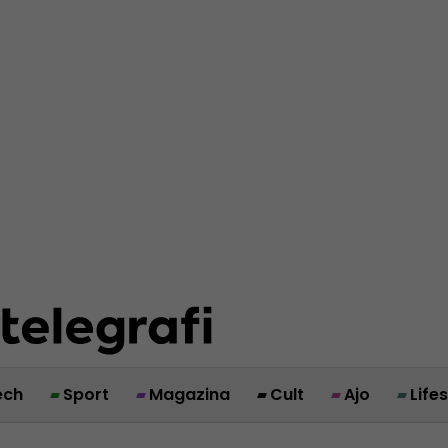
ech
Sport
Magazina
Cult
Ajo
Life