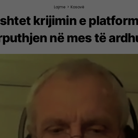
Lajme
>
Kosovë
shtet krijimin e platfor
rputhjen në mes të ardh