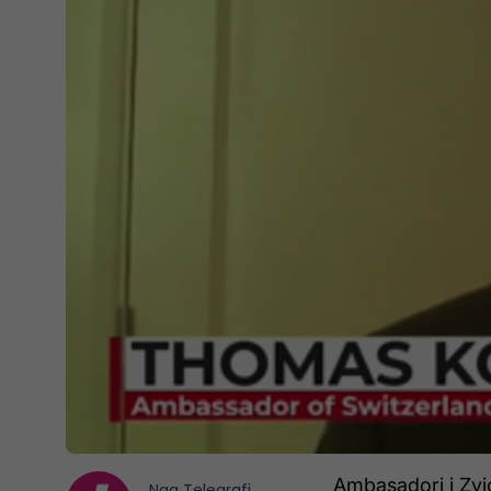
Ambasadori i Zvi
Nga
Telegrafi