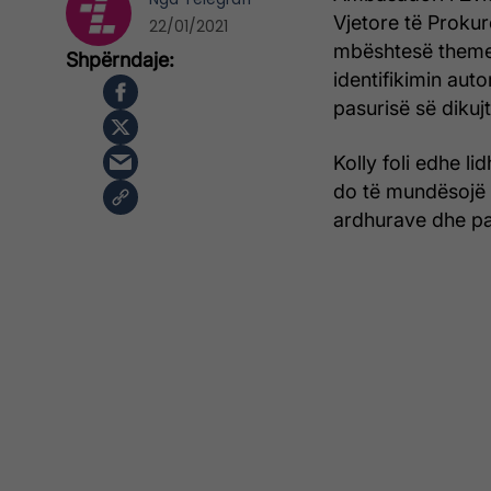
Vjetore të Prokur
22/01/2021
mbështesë themeli
identifikimin au
pasurisë së dikujt
Kolly foli edhe l
do të mundësojë 
ardhurave dhe pa