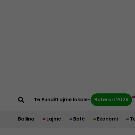
Të Fundit
Lajme lokale
Botërori 2026
Ballina
Lajme
Botë
Ekonomi
T