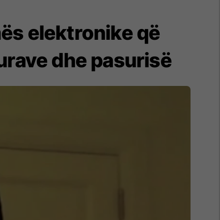
mës elektronike që
urave dhe pasurisë