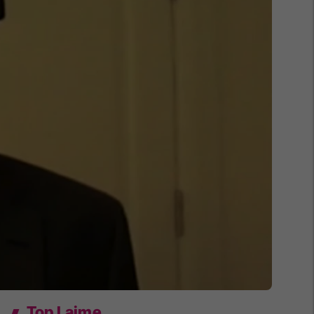
Top Lajme