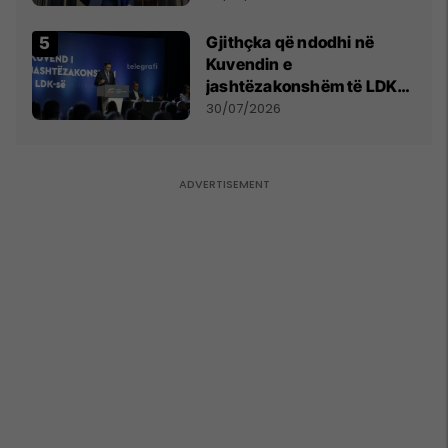
Gjithçka që ndodhi në
Kuvendin e
jashtëzakonshëm të LDK-
së
30/07/2026