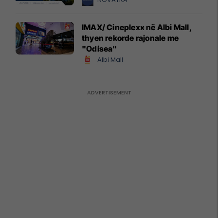
IMAX/ Cineplexx në Albi Mall,
thyen rekorde rajonale me
"Odisea"
Albi Mall