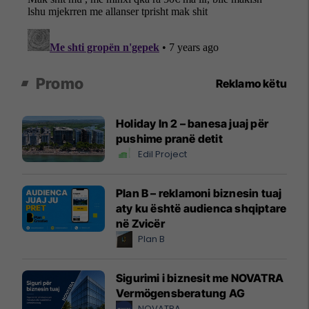
Promo
Reklamo këtu
Holiday In 2 – banesa juaj për
pushime pranë detit
Edil Project
Plan B – reklamoni biznesin tuaj
aty ku është audienca shqiptare
në Zvicër
Plan B
Sigurimi i biznesit me NOVATRA
Vermögensberatung AG
NOVATRA