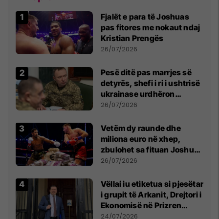
Fjalët e para të Joshuas
pas fitores me nokaut ndaj
Kristian Prengës
26/07/2026
Pesë ditë pas marrjes së
detyrës, shefi i ri i ushtrisë
ukrainase urdhëron
kontroll të madh
26/07/2026
Vetëm dy raunde dhe
miliona euro në xhep,
zbulohet sa fituan Joshua
e Prenga
26/07/2026
Vëllai iu etiketua si pjesëtar
i grupit të Arkanit, Drejtori i
Ekonomisë në Prizren
mohon pretendimet
24/07/2026