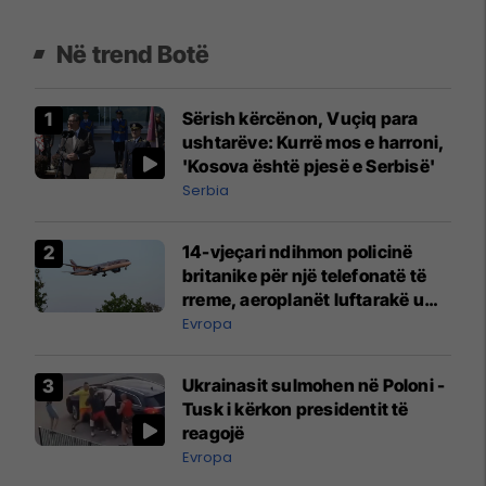
Në trend Botë
Sërish kërcënon, Vuçiq para
ushtarëve: Kurrë mos e harroni,
'Kosova është pjesë e Serbisë'
Serbia
14-vjeçari ndihmon policinë
britanike për një telefonatë të
rreme, aeroplanët luftarakë u
ngritën në ajër për të
Evropa
interceptuar fluturaken e Qatar
Airways që po shkonte drejt
Ukrainasit sulmohen në Poloni -
Mançesterit
Tusk i kërkon presidentit të
reagojë
Evropa