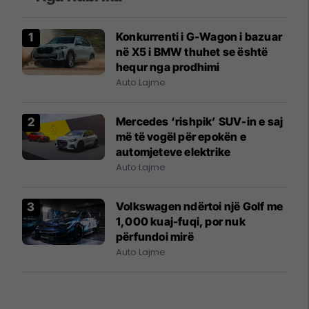
Konkurrenti i G-Wagon i bazuar
në X5 i BMW thuhet se është
hequr nga prodhimi
Auto Lajme
Mercedes ‘rishpik’ SUV-in e saj
më të vogël për epokën e
automjeteve elektrike
Auto Lajme
Volkswagen ndërtoi një Golf me
1,000 kuaj-fuqi, por nuk
përfundoi mirë
Auto Lajme