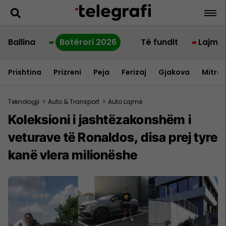
Ballina
Botërori 2026
Të fundit
Lajme
Prishtina
Prizreni
Peja
Ferizaj
Gjakova
Mitrov
Teknologji
>
Auto & Transport
>
Auto Lajme
Koleksioni i jashtëzakonshëm i
veturave të Ronaldos, disa prej tyre
kanë vlera milionëshe