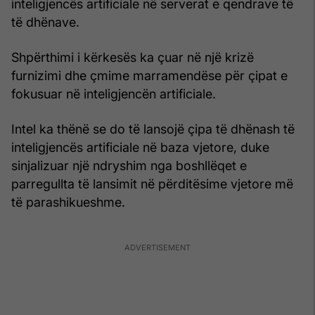
inteligjencës artificiale në serverat e qendrave të
të dhënave.
Shpërthimi i kërkesës ka çuar në një krizë
furnizimi dhe çmime marramendëse për çipat e
fokusuar në inteligjencën artificiale.
Intel ka thënë se do të lansojë çipa të dhënash të
inteligjencës artificiale në baza vjetore, duke
sinjalizuar një ndryshim nga boshllëqet e
parregullta të lansimit në përditësime vjetore më
të parashikueshme.