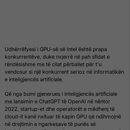
Udhërrëfyesi i GPU-së së Intel është prapa
konkurrentëve, duke nxjerrë në pah sfidat e
rëndësishme me të cilat përballet për t'u
vendosur si një konkurrent serioz në informatikën
e inteligjencës artificiale.
Që nga bumi gjenerues i inteligjencës artificiale
me lansimin e ChatGPT të OpenAI në nëntor
2022, startup-et dhe operatorët e mëdhenj të
cloud-it kanë nxituar të kapin GPU që ndihmojnë
në drejtimin e ngarkesave të punës së