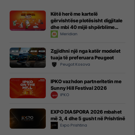
Këtë herë me kartelë
gërvishtëse plotësisht digjitale
dhe mbi 40 mijë shpërblime
instant!
Meridian
Zgjidhni një nga katër modelet
tuaja të preferuara Peugeot
Peugot Kosova
IPKO vazhdon partneritetin me
Sunny Hill Festival 2026
IPKO
EXPO DIASPORA 2026 mbahet
më 3, 4 dhe 5 gusht në Prishtinë
Expo Prishtina