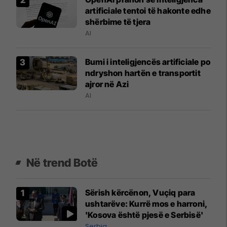
artificiale tentoi të hakonte edhe
shërbime të tjera
AI
Bumi i inteligjencës artificiale po
ndryshon hartën e transportit
ajror në Azi
AI
Në trend Botë
Sërish kërcënon, Vuçiq para
ushtarëve: Kurrë mos e harroni,
'Kosova është pjesë e Serbisë'
Serbia