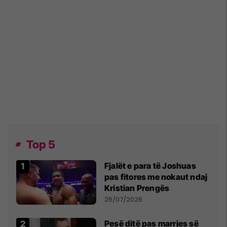
Top 5
Fjalët e para të Joshuas
pas fitores me nokaut ndaj
Kristian Prengës
26/07/2026
Pesë ditë pas marrjes së