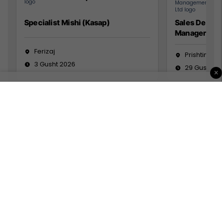
Specialist Mishi (Kasap)
Sales Devel
Manager
Ferizaj
Prishtinë
3 Gusht 2026
29 Gusht 2
×