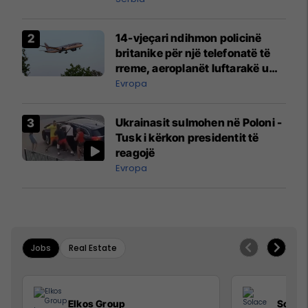
14-vjeçari ndihmon policinë
britanike për një telefonatë të
rreme, aeroplanët luftarakë u
ngritën në ajër për të
Evropa
interceptuar fluturaken e Qatar
Airways që po shkonte drejt
Ukrainasit sulmohen në Poloni -
Mançesterit
Tusk i kërkon presidentit të
reagojë
Evropa
Jobs
Real Estate
Elkos Group
Solac