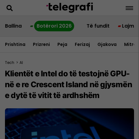
Ballina
Botërori 2026
Të fundit
Lajme
Prishtina
Prizreni
Peja
Ferizaj
Gjakova
Mitrov
Tech
>
AI
Klientët e Intel do të testojnë GPU-
në e re Crescent Island në gjysmën
e dytë të vitit të ardhshëm