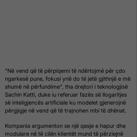
"Në vend që të përpiqemi të ndërtojmë për çdo
ngarkesë pune, fokusi ynë do të jetë gjithnjë e më
shumë në përfundime", tha drejtori i teknologjisë
Sachin Katti, duke iu referuar fazës së llogaritjes
së inteligjencës artificiale ku modelet gjenerojnë
përgjigje në vend që të trajnohen mbi të dhënat.
Kompania argumenton se një qasje e hapur dhe
modulare në të cilën klientët mund të përziejnë