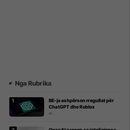
Nga Rubrika
BE-ja ashpërson rregullat për
ChatGPT dhe Roblox
AI
OpenAI pranon se inteligjenca