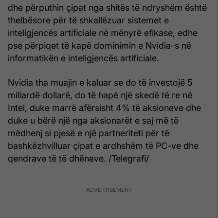
dhe përputhin çipat nga shitës të ndryshëm është
thelbësore për të shkallëzuar sistemet e
inteligjencës artificiale në mënyrë efikase, edhe
pse përpiqet të kapë dominimin e Nvidia-s në
informatikën e inteligjencës artificiale.
Nvidia tha muajin e kaluar se do të investojë 5
miliardë dollarë, do të hapë një skedë të re në
Intel, duke marrë afërsisht 4% të aksioneve dhe
duke u bërë një nga aksionarët e saj më të
mëdhenj si pjesë e një partneriteti për të
bashkëzhvilluar çipat e ardhshëm të PC-ve dhe
qendrave të të dhënave. /Telegrafi/