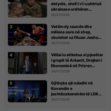
detyrës, shefi i ri i ushtrisë
ukrainase urdhëron
kontroll të madh
26/07/2026
Vetëm dy raunde dhe
miliona euro në xhep,
zbulohet sa fituan Joshua
e Prenga
26/07/2026
Vëllai iu etiketua si pjesëtar
i grupit të Arkanit, Drejtori i
Ekonomisë në Prizren
mohon pretendimet
24/07/2026
Gjithçka që ndodhi në
Kuvendin e
jashtëzakonshëm të LDK-
së
30/07/2026