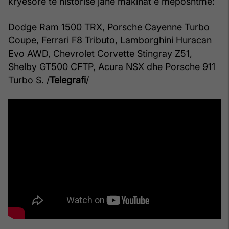
kryesorë të historisë janë makinat e mëposhtme:
Dodge Ram 1500 TRX, Porsche Cayenne Turbo
Coupe, Ferrari F8 Tributo, Lamborghini Huracan
Evo AWD, Chevrolet Corvette Stingray Z51,
Shelby GT500 CFTP, Acura NSX dhe Porsche 911
Turbo S. /
Telegrafi
/