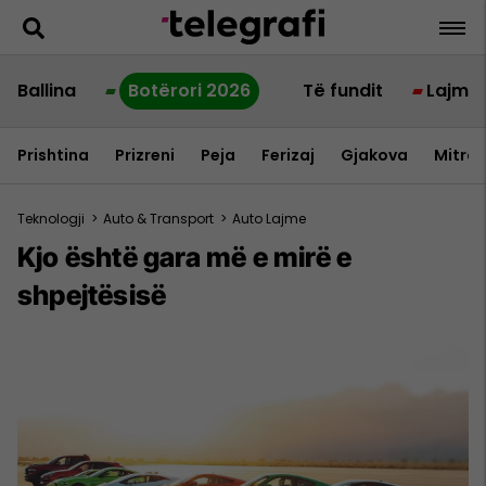
Ballina
Botërori 2026
Të fundit
Lajme
Prishtina
Prizreni
Peja
Ferizaj
Gjakova
Mitrov
Teknologji
>
Auto & Transport
>
Auto Lajme
Kjo është gara më e mirë e
shpejtësisë