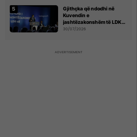
Gjithçka që ndodhi në
Kuvendin e
jashtëzakonshëm të LDK-
së
30/07/2026