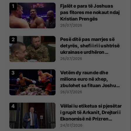
Fjalët e para të Joshuas
pas fitores me nokaut ndaj
Kristian Prengës
26/07/2026
Pesë ditë pas marrjes së
detyrës, shefi i ri i ushtrisë
ukrainase urdhëron
kontroll të madh
26/07/2026
Vetëm dy raunde dhe
miliona euro në xhep,
zbulohet sa fituan Joshua
e Prenga
26/07/2026
Vëllai iu etiketua si pjesëtar
i grupit të Arkanit, Drejtori i
Ekonomisë në Prizren
mohon pretendimet
24/07/2026