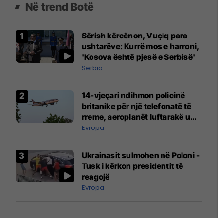
Në trend Botë
Sërish kërcënon, Vuçiq para
ushtarëve: Kurrë mos e harroni,
'Kosova është pjesë e Serbisë'
Serbia
14-vjeçari ndihmon policinë
britanike për një telefonatë të
rreme, aeroplanët luftarakë u
ngritën në ajër për të
Evropa
interceptuar fluturaken e Qatar
Airways që po shkonte drejt
Ukrainasit sulmohen në Poloni -
Mançesterit
Tusk i kërkon presidentit të
reagojë
Evropa