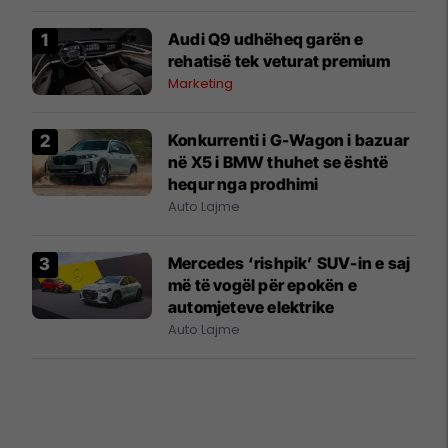
Audi Q9 udhëheq garën e
rehatisë tek veturat premium
Marketing
Konkurrenti i G-Wagon i bazuar
në X5 i BMW thuhet se është
hequr nga prodhimi
Auto Lajme
Mercedes ‘rishpik’ SUV-in e saj
më të vogël për epokën e
automjeteve elektrike
Auto Lajme