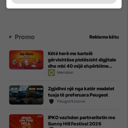
Promo
Reklamo këtu
Këtë herë me kartelë
gërvishtëse plotësisht digjitale
dhe mbi 40 mijë shpërblime
instant!
Meridian
Zgjidhni një nga katër modelet
tuaja të preferuara Peugeot
Peugot Kosova
IPKO vazhdon partneritetin me
Sunny Hill Festival 2026