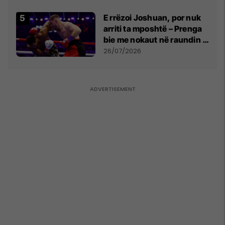
E rrëzoi Joshuan, por nuk
arriti ta mposhtë – Prenga
bie me nokaut në raundin e
dytë
26/07/2026