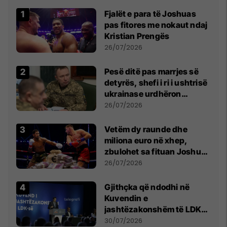
Fjalët e para të Joshuas
pas fitores me nokaut ndaj
Kristian Prengës
26/07/2026
Pesë ditë pas marrjes së
detyrës, shefi i ri i ushtrisë
ukrainase urdhëron
kontroll të madh
26/07/2026
Vetëm dy raunde dhe
miliona euro në xhep,
zbulohet sa fituan Joshua
e Prenga
26/07/2026
Gjithçka që ndodhi në
Kuvendin e
jashtëzakonshëm të LDK-
së
30/07/2026