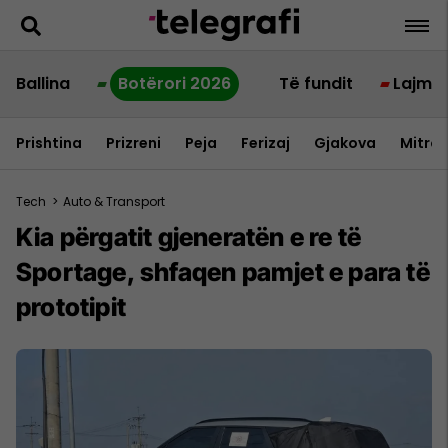
Ballina
Botërori 2026
Të fundit
Lajme
Prishtina
Prizreni
Peja
Ferizaj
Gjakova
Mitrov
Tech
>
Auto & Transport
Kia përgatit gjeneratën e re të
Sportage, shfaqen pamjet e para të
prototipit