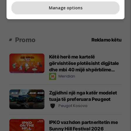
Manage options
Promo
Reklamo këtu
Këtë herë me kartelë
gërvishtëse plotësisht digjitale
dhe mbi 40 mijë shpërblime
instant!
Meridian
Zgjidhni një nga katër modelet
tuaja të preferuara Peugeot
Peugot Kosova
IPKO vazhdon partneritetin me
Sunny Hill Festival 2026