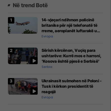
Në trend Botë
14-vjeçari ndihmon policinë
britanike për një telefonatë të
rreme, aeroplanët luftarakë u
ngritën në ajër për të
Evropa
interceptuar fluturaken e Qatar
Airways që po shkonte drejt
Sërish kërcënon, Vuçiq para
Mançesterit
ushtarëve: Kurrë mos e harroni,
'Kosova është pjesë e Serbisë'
Serbia
Ukrainasit sulmohen në Poloni -
Tusk i kërkon presidentit të
reagojë
Evropa