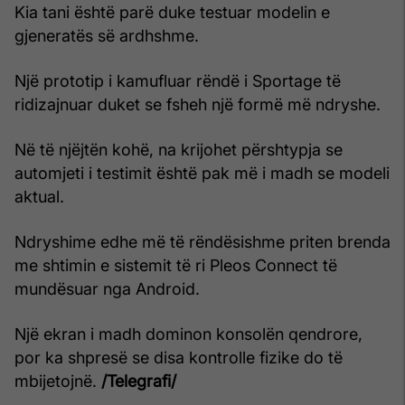
Kia tani është parë duke testuar modelin e
gjeneratës së ardhshme.
Një prototip i kamufluar rëndë i Sportage të
ridizajnuar duket se fsheh një formë më ndryshe.
Në të njëjtën kohë, na krijohet përshtypja se
automjeti i testimit është pak më i madh se modeli
aktual.
Ndryshime edhe më të rëndësishme priten brenda
me shtimin e sistemit të ri Pleos Connect të
mundësuar nga Android.
Një ekran i madh dominon konsolën qendrore,
por ka shpresë se disa kontrolle fizike do të
mbijetojnë.
/Telegrafi/