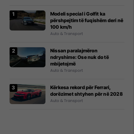
Modeli special i Golfit ka
përshpejtim të fuqishëm deri në
100 km/h
Auto & Transport
Nissan paralajmëron
ndryshime: Ose nuk do të
mbijetojmë
Auto & Transport
Kërkesa rekord për Ferrari,
dorëzimet shtyhen për në 2028
Auto & Transport