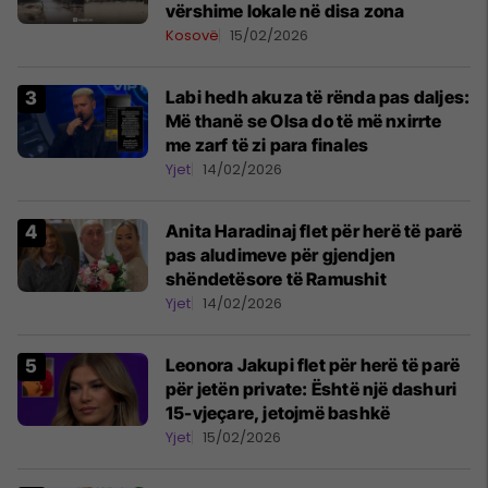
vërshime lokale në disa zona
Kosovë
15/02/2026
Labi hedh akuza të rënda pas daljes:
Më thanë se Olsa do të më nxirrte
me zarf të zi para finales
Yjet
14/02/2026
Anita Haradinaj flet për herë të parë
pas aludimeve për gjendjen
shëndetësore të Ramushit
Yjet
14/02/2026
Leonora Jakupi flet për herë të parë
për jetën private: Është një dashuri
15-vjeçare, jetojmë bashkë
Yjet
15/02/2026