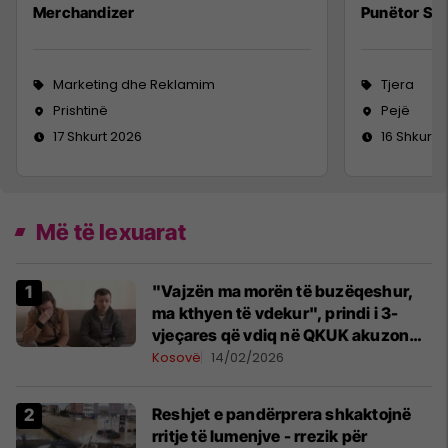
Merchandizer
Punëtor Sig
Marketing dhe Reklamim
Tjera
Prishtinë
Pejë
17 Shkurt 2026
16 Shkurt 
Më të lexuarat
"Vajzën ma morën të buzëqeshur,
ma kthyen të vdekur", prindi i 3-
vjeçares që vdiq në QKUK akuzon
mjekët
Kosovë
14/02/2026
Reshjet e pandërprera shkaktojnë
rritje të lumenjve - rrezik për