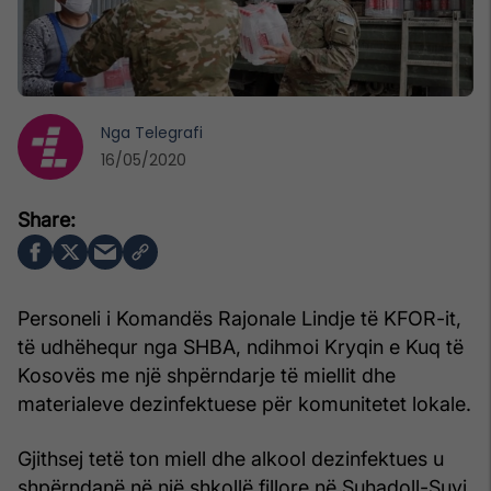
Nga
Telegrafi
16/05/2020
Personeli i Komandës Rajonale Lindje të KFOR-it,
të udhëhequr nga SHBA, ndihmoi Kryqin e Kuq të
Kosovës me një shpërndarje të miellit dhe
materialeve dezinfektuese për komunitetet lokale.
Gjithsej tetë ton miell dhe alkool dezinfektues u
shpërndanë në një shkollë fillore në Suhadoll-Suvi