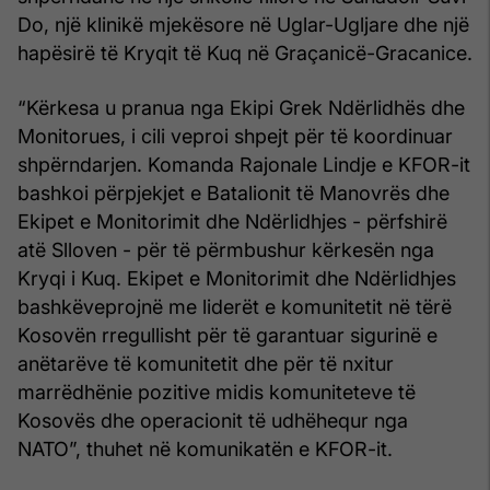
Do, një klinikë mjekësore në Uglar-Ugljare dhe një
hapësirë të Kryqit të Kuq në Graçanicë-Gracanice.
“Kërkesa u pranua nga Ekipi Grek Ndërlidhës dhe
Monitorues, i cili veproi shpejt për të koordinuar
shpërndarjen. Komanda Rajonale Lindje e KFOR-it
bashkoi përpjekjet e Batalionit të Manovrës dhe
Ekipet e Monitorimit dhe Ndërlidhjes - përfshirë
atë Slloven - për të përmbushur kërkesën nga
Kryqi i Kuq. Ekipet e Monitorimit dhe Ndërlidhjes
bashkëveprojnë me liderët e komunitetit në tërë
Kosovën rregullisht për të garantuar sigurinë e
anëtarëve të komunitetit dhe për të nxitur
marrëdhënie pozitive midis komuniteteve të
Kosovës dhe operacionit të udhëhequr nga
NATO”, thuhet në komunikatën e KFOR-it.