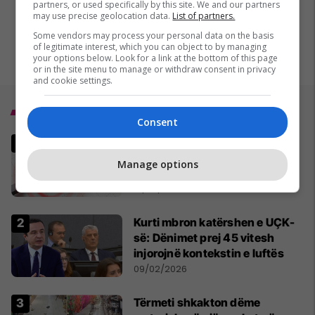
partners, or used specifically by this site. We and our partners
may use precise geolocation data.
List of partners.
Some vendors may process your personal data on the basis
of legitimate interest, which you can object to by managing
your options below. Look for a link at the bottom of this page
or in the site menu to manage or withdraw consent in privacy
and cookie settings.
Top 5
Consent
Tërmet me magnitudë 4.8
godet Kosovën, epiqendra në
Manage options
Shtërpcë
10/02/2026
Kurti mbron katërshen e UÇK-
së: Dënimet prej 45 vitesh
injorojnë kontekstin e luftës
09/02/2026
Tërmeti shkakton dëme