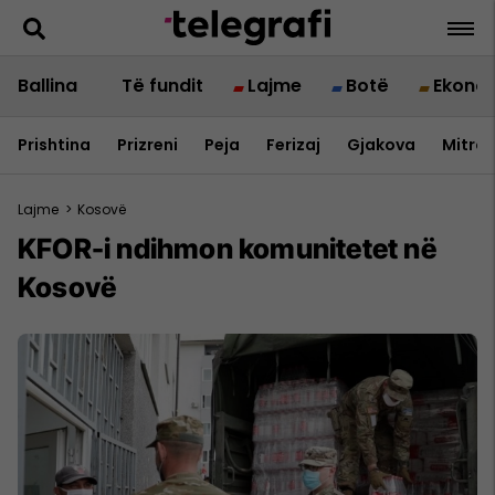
Ballina
Të fundit
Lajme
Botë
Ekono
Prishtina
Prizreni
Peja
Ferizaj
Gjakova
Mitrov
Lajme
>
Kosovë
​KFOR-i ndihmon komunitetet në
Kosovë