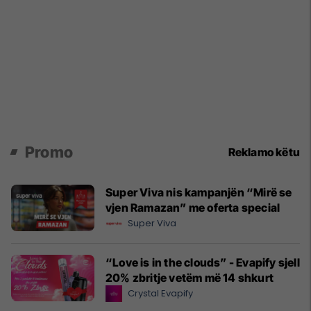
Promo
Reklamo këtu
Super Viva nis kampanjën “Mirë se
vjen Ramazan” me oferta special
Super Viva
“Love is in the clouds” - Evapify sjell
20% zbritje vetëm më 14 shkurt
Crystal Evapify