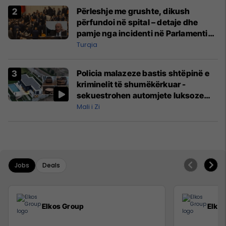
Përleshje me grushte, dikush
përfundoi në spital – detaje dhe
pamje nga incidenti në Parlamentin
e Turqisë
Turqia
Policia malazeze bastis shtëpinë e
kriminelit të shumëkërkuar -
sekuestrohen automjete luksoze
dhe para të gatshme
Mali i Zi
Jobs
Deals
Elkos Group
Elko