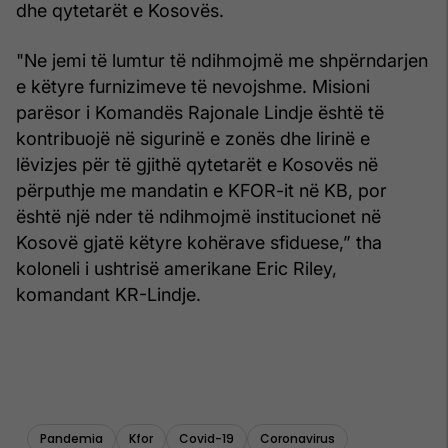
dhe qytetarët e Kosovës.
"Ne jemi të lumtur të ndihmojmë me shpërndarjen
e këtyre furnizimeve të nevojshme. Misioni
parësor i Komandës Rajonale Lindje është të
kontribuojë në sigurinë e zonës dhe lirinë e
lëvizjes për të gjithë qytetarët e Kosovës në
përputhje me mandatin e KFOR-it në KB, por
është një nder të ndihmojmë institucionet në
Kosovë gjatë këtyre kohërave sfiduese,” tha
koloneli i ushtrisë amerikane Eric Riley,
komandant KR-Lindje.
Pandemia
Kfor
Covid-19
Coronavirus