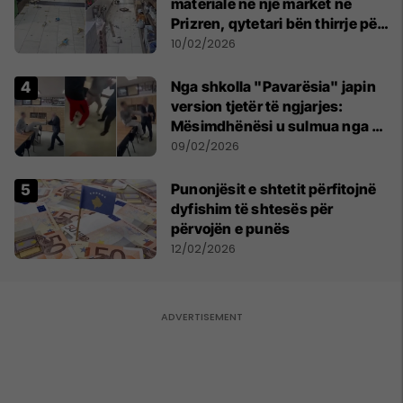
materiale në një market në
Prizren, qytetari bën thirrje për
qetësi dhe solidaritet
10/02/2026
Nga shkolla "Pavarësia" japin
version tjetër të ngjarjes:
Mësimdhënësi u sulmua nga 10
nxënës, reagoi në vetëmbrojtje
09/02/2026
Punonjësit e shtetit përfitojnë
dyfishim të shtesës për
përvojën e punës
12/02/2026