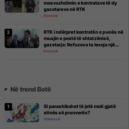
mosvazhdimin e kontratave të dy
gazetareve në RTK
Kosovë
RTK i ndërpret kontratën e punës në
muajin e pestë të shtatzënisë,
gazetarja: Refuzova ta lexoja një
tekst për Dimal Bashën
Kosovë
Në trend Botë
Si parashikohet të jetë moti gjatë
stinës së pranverës?
Shkencë