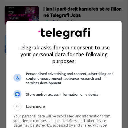
Hapi i parë drejt karrierës së re fillon
në Telegrafi Jobs
Telegrafi Jobs
Festoni Pavarësinë e Kosovës buzë
Adriatikut - pushime duke filluar
Telegrafi asks for your consent to use
nga 82 euro për person
your personal data for the following
Fafa Resort
purposes:
Personalised advertising and content, advertising and
content measurement, audience research and
services development
Store and/or access information on a device
Learn more
Your personal data will be processed and information from
your device (cookies, unique identifiers, and other device
data) may be stored by, accessed by and shared with 369