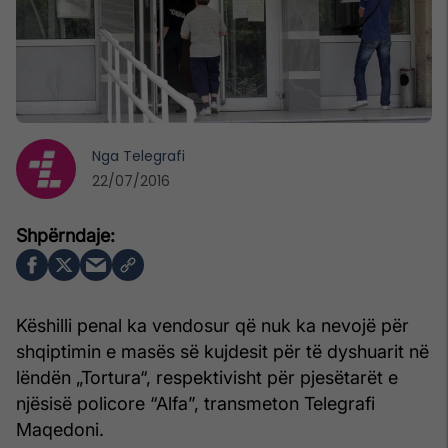
Nga
Telegrafi
22/07/2016
Këshilli penal ka vendosur që nuk ka nevojë për
shqiptimin e masës së kujdesit për të dyshuarit në
lëndën „Tortura“, respektivisht për pjesëtarët e
njësisë policore “Alfa”, transmeton Telegrafi
Maqedoni.