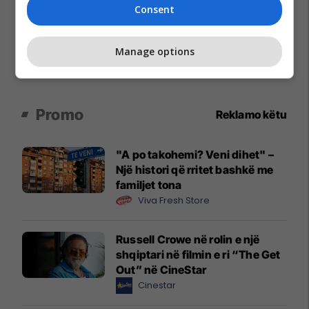
Consent
Manage options
Promo
Reklamo këtu
"A po takohemi? Veni dihet" –
Një histori që rritet bashkë me
familjet tona
Viva Fresh Store
Russell Crowe në rolin e një
shqiptari në filmin e ri “The Get
Out” në CineStar
Cinestar