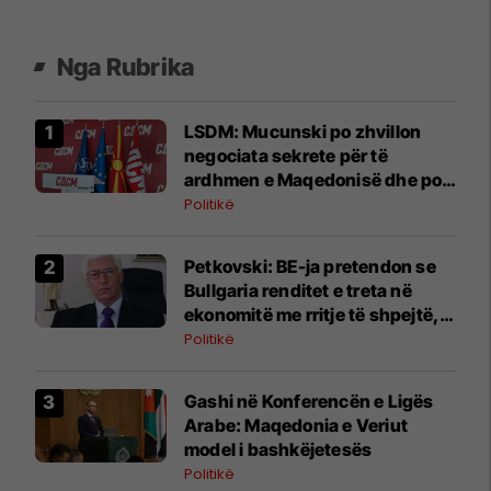
Nga Rubrika
LSDM: Mucunski po zhvillon
negociata sekrete për të
ardhmen e Maqedonisë dhe po
kërkon imunitet, por nuk ka
Politikë
rezultate
Petkovski: BE-ja pretendon se
Bullgaria renditet e treta në
ekonomitë me rritje të shpejtë,
ndërsa Mickoski, i cili
Politikë
vazhdimisht shkatërron të
ardhmen e vendit, pretendon të
Gashi në Konferencën e Ligës
kundërtën
Arabe: Maqedonia e Veriut
model i bashkëjetesës
Politikë