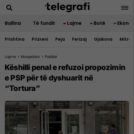
Ballina
Të fundit
Lajme
Botë
Ekono
Prishtina
Prizreni
Peja
Ferizaj
Gjakova
Mitrov
Lajme
>
Maqedoni
>
Politikë
Këshilli penal e refuzoi propozimin
e PSP për të dyshuarit në
“Tortura”