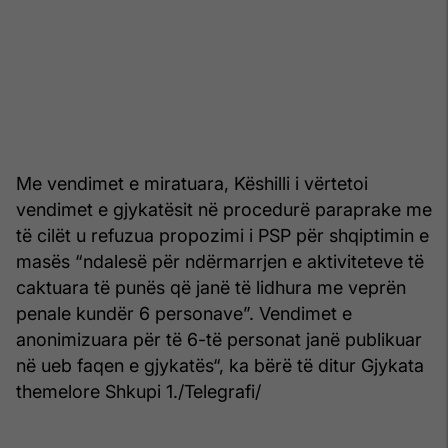
Me vendimet e miratuara, Këshilli i vërtetoi
vendimet e gjykatësit në procedurë paraprake me
të cilët u refuzua propozimi i PSP për shqiptimin e
masës “ndalesë për ndërmarrjen e aktiviteteve të
caktuara të punës që janë të lidhura me veprën
penale kundër 6 personave”. Vendimet e
anonimizuara për të 6-të personat janë publikuar
në ueb faqen e gjykatës“, ka bërë të ditur Gjykata
themelore Shkupi 1./Telegrafi/