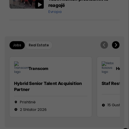
reagojë
Evropa
Jobs
Real Estate
Transcom
Hebs 
Hybrid Senior Talent Acquisition
Staf Restora
Partner
Prishtinë
15 Gusht 20
2 Shtator 2026