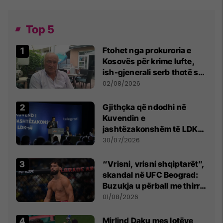
Top 5
Ftohet nga prokuroria e
Kosovës për krime lufte,
ish-gjenerali serb thotë se
dikush e tradhtoi në
02/08/2026
Beograd
Gjithçka që ndodhi në
Kuvendin e
jashtëzakonshëm të LDK-
së
30/07/2026
“Vrisni, vrisni shqiptarët”,
skandal në UFC Beograd:
Buzukja u përball me thirrje
anti-shqiptare nga
01/08/2026
tribunat
Mirlind Daku mes lotëve