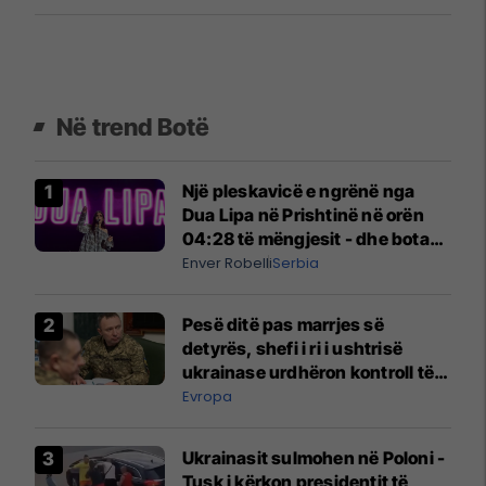
Në trend Botë
Një pleskavicë e ngrënë nga
Dua Lipa në Prishtinë në orën
04:28 të mëngjesit - dhe bota
digjitale serbe shpall gjendjen e
Enver Robelli
Serbia
luftës
Pesë ditë pas marrjes së
detyrës, shefi i ri i ushtrisë
ukrainase urdhëron kontroll të
madh
Evropa
Ukrainasit sulmohen në Poloni -
Tusk i kërkon presidentit të