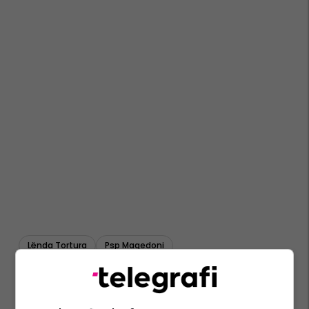
Lënda Tortura
Psp Maqedoni
Njësiti 'alfa' - Maqedoni
Gjykata Themelore E Shkupit