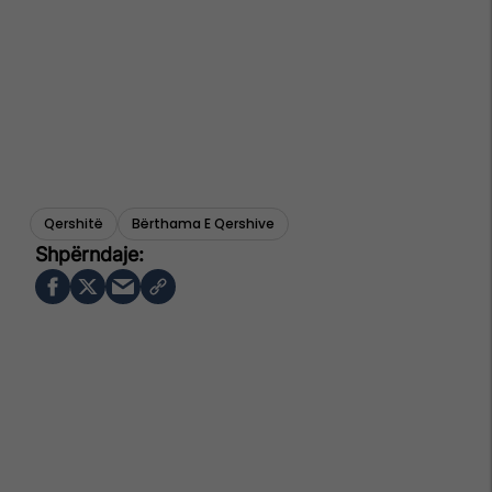
Qershitë
Bërthama E Qershive