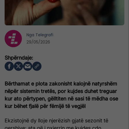
Nga
Telegrafi
29/05/2026
Bërthamat e plota zakonisht kalojnë natyrshëm
nëpër sistemin tretës, por kujdes duhet treguar
kur ato përtypen, gëlltiten në sasi të mëdha ose
kur bëhet fjalë për fëmijë të vegjël
Ekzistojnë dy lloje njerëzish gjatë sezonit të
qershive: ata që i nxjerrin me kujdes çdo