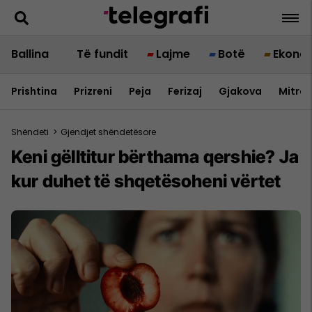
Ballina
Të fundit
Lajme
Botë
Ekono
Prishtina
Prizreni
Peja
Ferizaj
Gjakova
Mitrov
Shëndeti
>
Gjendjet shëndetësore
Keni gëlltitur bërthama qershie? Ja
kur duhet të shqetësoheni vërtet