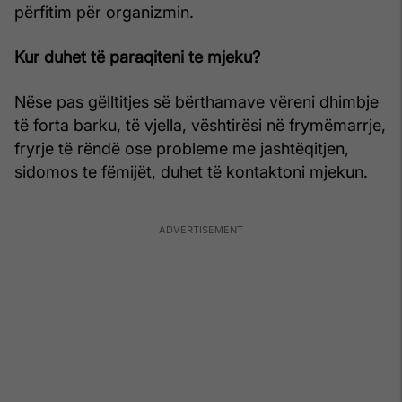
përfitim për organizmin.
Kur duhet të paraqiteni te mjeku?
Nëse pas gëlltitjes së bërthamave vëreni dhimbje
të forta barku, të vjella, vështirësi në frymëmarrje,
fryrje të rëndë ose probleme me jashtëqitjen,
sidomos te fëmijët, duhet të kontaktoni mjekun.