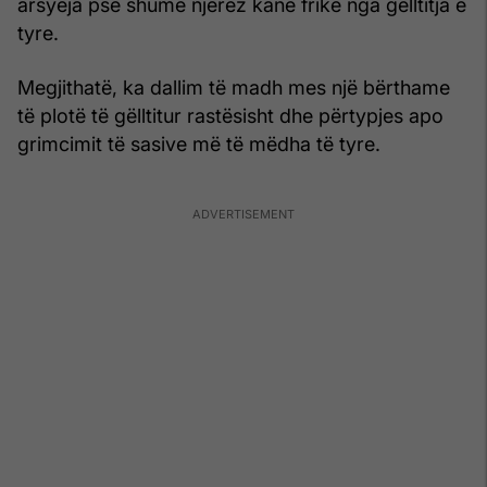
arsyeja pse shumë njerëz kanë frikë nga gëlltitja e
tyre.
Megjithatë, ka dallim të madh mes një bërthame
të plotë të gëlltitur rastësisht dhe përtypjes apo
grimcimit të sasive më të mëdha të tyre.