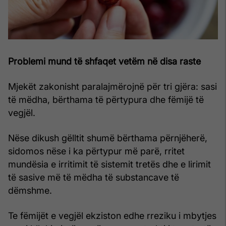
Problemi mund të shfaqet vetëm në disa raste
Mjekët zakonisht paralajmërojnë për tri gjëra: sasi
të mëdha, bërthama të përtypura dhe fëmijë të
vegjël.
Nëse dikush gëlltit shumë bërthama përnjëherë,
sidomos nëse i ka përtypur më parë, rritet
mundësia e irritimit të sistemit tretës dhe e lirimit
të sasive më të mëdha të substancave të
dëmshme.
Te fëmijët e vegjël ekziston edhe rreziku i mbytjes