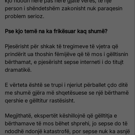
kjo ndodh herë pas here gjatë verës, te një
person i shëndetshëm zakonisht nuk paraqesin
problem serioz.
Pse kjo temë na ka frikësuar kaq shumë?
Pjesërisht për shkak të tregimeve të vjetra që
prindërit ua thoshin fëmijëve që të mos i gëlltisnin
bërthamat, e pjesërisht sepse interneti i do titujt
dramatikë.
E vërteta është se trupi i njeriut përballet çdo ditë
me shumë gjëra më shqetësuese se një bërthamë
qershie e gëlltitur rastësisht.
Megjithatë, ekspertët këshillojnë që gëlltitja e
bërthamave të mos bëhet shprehi, jo sepse do të
ndodhë ndonjë katastrofë, por sepse nuk ka asnjë