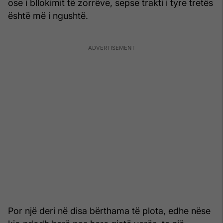
ose i bllokimit të zorrëve, sepse trakti i tyre tretës
është më i ngushtë.
Por një deri në disa bërthama të plota, edhe nëse