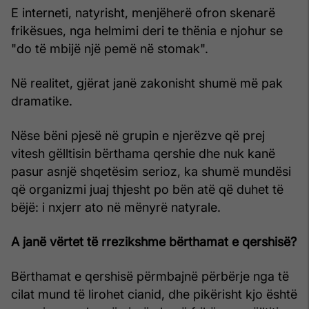
E interneti, natyrisht, menjëherë ofron skenarë
frikësues, nga helmimi deri te thënia e njohur se
"do të mbijë një pemë në stomak".
Në realitet, gjërat janë zakonisht shumë më pak
dramatike.
Nëse bëni pjesë në grupin e njerëzve që prej
vitesh gëlltisin bërthama qershie dhe nuk kanë
pasur asnjë shqetësim serioz, ka shumë mundësi
që organizmi juaj thjesht po bën atë që duhet të
bëjë: i nxjerr ato në mënyrë natyrale.
A janë vërtet të rrezikshme bërthamat e qershisë?
Bërthamat e qershisë përmbajnë përbërje nga të
cilat mund të lirohet cianid, dhe pikërisht kjo është