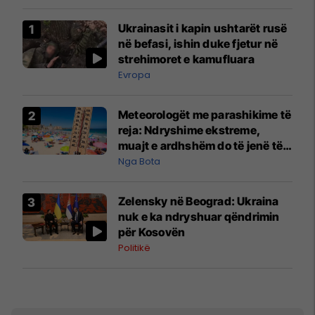
Ukrainasit i kapin ushtarët rusë
në befasi, ishin duke fjetur në
strehimoret e kamufluara
Evropa
Meteorologët me parashikime të
reja: Ndryshime ekstreme,
muajt e ardhshëm do të jenë të
pazakontë
Nga Bota
Zelensky në Beograd: Ukraina
nuk e ka ndryshuar qëndrimin
për Kosovën
Politikë