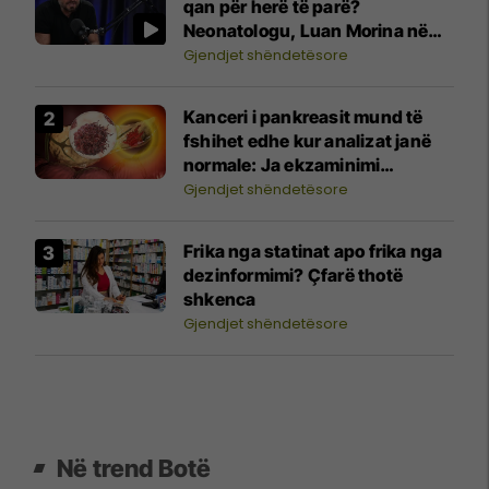
qan për herë të parë?
Neonatologu, Luan Morina në
"Shëndeti në rend të parë"
Gjendjet shëndetësore
Kanceri i pankreasit mund të
fshihet edhe kur analizat janë
normale: Ja ekzaminimi
vendimtar
Gjendjet shëndetësore
Frika nga statinat apo frika nga
dezinformimi? Çfarë thotë
shkenca
Gjendjet shëndetësore
Në trend Botë