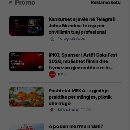
Promo
Reklamo këtu
Konkurset e javës në Telegrafi
Jobs: Mundësi të reja për
zhvillimin tuaj profesional
Telegrafi Jobs
IPKO, Sponsor i Artë i DokuFest
2026, mbështet filmin dhe
frymëzon gjeneratën e re të
krijuesve
IPKO
Pashtetat MEKA - zgjedhje
praktike për mëngjes, piknik
dhe rrugë
MEKA HALAL FOOD
A po don me rrnu n’deti?