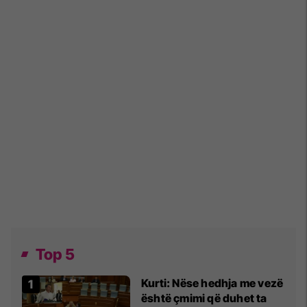
Top 5
Kurti: Nëse hedhja me vezë
është çmimi që duhet ta